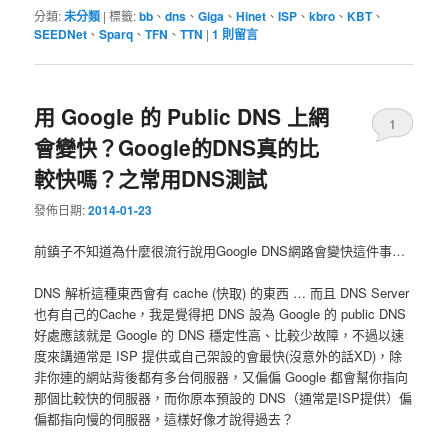
分類:
未分類
|
標籤:
bb
、
dns
、
Giga
、
Hinet
、
ISP
、
kbro
、
KBT
、
SEEDNet
、
Sparq
、
TFN
、
TTN
|
1
則留言
用 Google 的 Public DNS 上網
1
會變快？Google的DNS真的比
較快嗎？之常用DNS測試
發佈日期:
2014-01-23
前鎮子不知道為什麼很流行說用Google DNS網路會變快這件事…
DNS 解析這種東西會有 cache (快取) 的東西 … 而且 DNS Server
也有自己的Cache，我是覺得把 DNS 設為 Google 的 public DNS
好處應該就是 Google 的 DNS 穩定性高、比較少故障，不過以速
度來講通常是 ISP 提供或自己架設的會最快(沒意外的話XD)，除
非你連的網站背後都有多台伺服器，又偏偏 Google 都會幫你指向
那個比較快的伺服器，而你原本預設的 DNS（通常是ISP提供）偏
偏都指向慢的伺服器，這樣好像才說得過去？