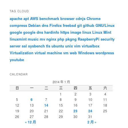
TAG CLOUD
apache
apt
AWS
benchmark
browser
cdnjs
Chrome
compress
Debian
dns
Firefox
freebsd
git
github
GNU/Linux
google
google dns
hardinfo
https
image
linux
Linux Mint
linuxmint
music
mv
nginx
php
pkgng
RaspberryPi
security
server
ssl
sysbench
tls
ubuntu
unix
vim
virtualbox
Virtualization
virtual machine
vm
web
Windows
wordpress
youtube
CALENDAR
2014 年 1 月
日
一
二
三
四
五
六
1
2
3
4
5
6
7
8
9
10
11
12
13
14
15
16
17
18
19
20
21
22
23
24
25
26
27
28
29
30
31
« 12 月
2 月 »