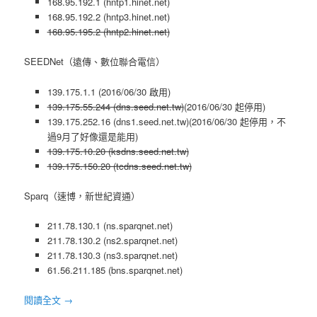
168.95.192.1 (hntp1.hinet.net)
168.95.192.2 (hntp3.hinet.net)
168.95.195.2 (hntp2.hinet.net)
SEEDNet（遠傳、數位聯合電信）
139.175.1.1 (2016/06/30 啟用)
139.175.55.244 (dns.seed.net.tw)
(2016/06/30 起停用)
139.175.252.16 (dns1.seed.net.tw)(2016/06/30 起停用，不
過9月了好像還是能用)
139.175.10.20 (ksdns.seed.net.tw)
139.175.150.20 (tcdns.seed.net.tw)
Sparq（速博，新世紀資通）
211.78.130.1 (ns.sparqnet.net)
211.78.130.2 (ns2.sparqnet.net)
211.78.130.3 (ns3.sparqnet.net)
61.56.211.185 (bns.sparqnet.net)
閱讀全文
→