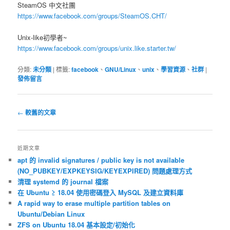
SteamOS 中文社團
https://www.facebook.com/groups/SteamOS.CHT/
Unix-like初學者~
https://www.facebook.com/groups/unix.like.starter.tw/
分類:
未分類
|
標籤:
facebook
、
GNU/Linux
、
unix
、
學習資源
、
社群
|
發佈留言
文
←
較舊的文章
章
導
覽
近期文章
apt 的 invalid signatures / public key is not available
(NO_PUBKEY/EXPKEYSIG/KEYEXPIRED) 問題處理方式
清理 systemd 的 journal 檔案
在 Ubuntu ≥ 18.04 使用密碼登入 MySQL 及建立資料庫
A rapid way to erase multiple partition tables on
Ubuntu/Debian Linux
ZFS on Ubuntu 18.04 基本設定/初始化