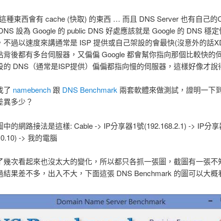
這種東西會有 cache (快取) 的東西 … 而且 DNS Server 也有自己的
NS 設為 Google 的 public DNS 好處應該就是 Google 的 DNS 
不過以速度來講通常是 ISP 提供或自己架設的會最快(沒意外的話X
背後都有多台伺服器，又偏偏 Google 都會幫你指向那個比較快的
設的 DNS（通常是ISP提供）偏偏都指向慢的伺服器，這樣好像才說
找了
namebench
跟
DNS Benchmark
兩套軟體來做測試，證明一下
差異多少？
的網路接法是這樣: Cable -> IP分享器1號(192.168.2.1) -> IP分
.10.10) -> 我的電腦
了幾次看起來也沒太大的變化，所以都只各抓一張圖，截圖有一張不
結果差不多，出入不大，下面這張 DNS Benchmark 的圖可以大