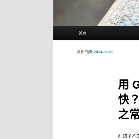
主
首頁
要
選
單
發佈日期:
2014-01-23
用 G
快？
之常
前鎮子不知