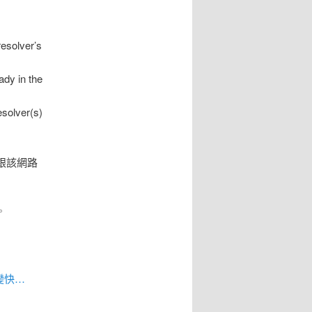
resolver’s
ady in the
solver(s)
去跟該網路
。
變快…