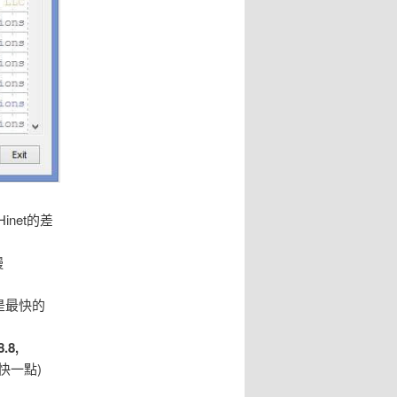
inet的差
慢
是最快的
8.8,
 快一點)