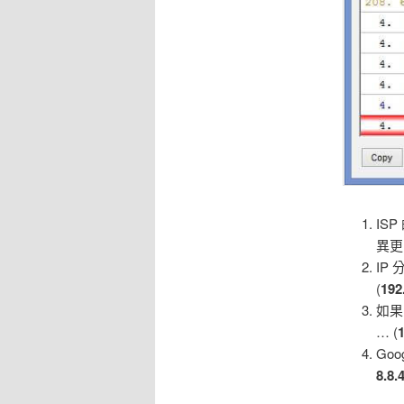
ISP
異更
IP
(
192
如果
… (
Goo
8.8.