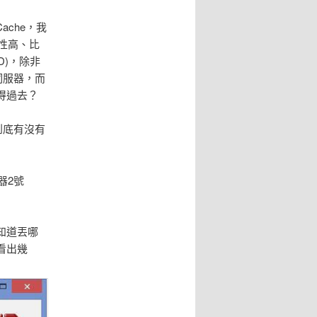
Cache，我
穩定性高、比
D)，除非
伺服器，而
得過去？
到底有沒有
享器2號
知道丟哪
概看出幾