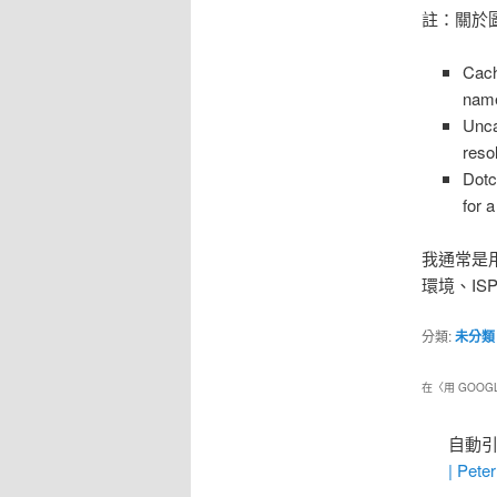
註：關於
Cach
nam
Unca
reso
Dotc
for 
我通常是用
環境、ISP
分類:
未分類
在〈
用 GOOG
自動引
| Pete