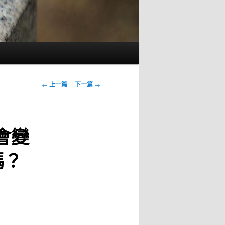
文
←
上一篇
下一篇
→
章
導
覽
網會變
嗎？