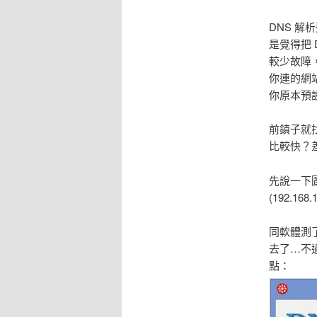
DNS 解析
是覺得把 D
較少故障，
你連的網站
你原本預
前鎮子就
比較快？
先說一下圖中
(192.168
同軟體測
去了…不過
點：