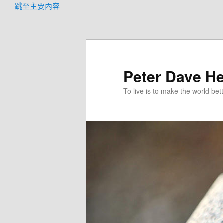
跳至主要內容
Peter Dave He
To live is to make the world bett