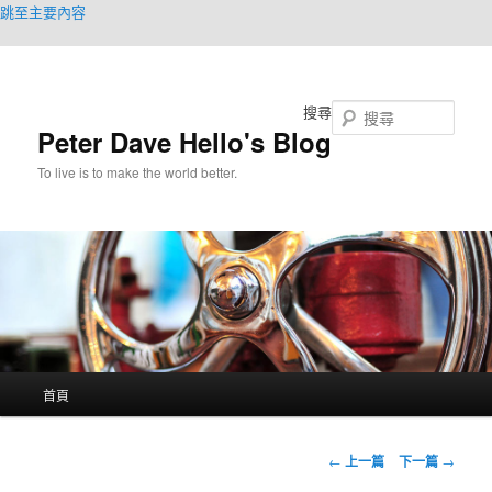
跳至主要內容
搜尋
Peter Dave Hello's Blog
To live is to make the world better.
主
首頁
要
選
單
文
←
上一篇
下一篇
→
章