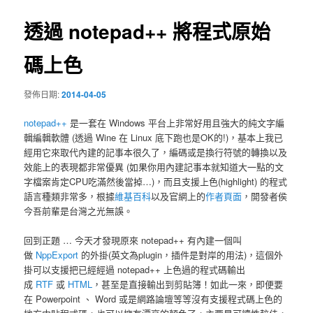
導
覽
透過 notepad++ 將程式原始
碼上色
發佈日期:
2014-04-05
notepad++
是一套在 Windows 平台上非常好用且強大的純文字編
輯編輯軟體 (透過 Wine 在 Linux 底下跑也是OK的!)，基本上我已
經用它來取代內建的記事本很久了，編碼或是換行符號的轉換以及
效能上的表現都非常優異 (如果你用內建記事本就知道大一點的文
字檔案肯定CPU吃滿然後當掉…)，而且支援上色(highlight) 的程式
語言種類非常多，根據
維基百科
以及官網上的
作者頁面
，開發者侯
今吾前輩是台灣之光無誤。
回到正題 … 今天才發現原來 notepad++ 有內建一個叫
做
NppExport
的外掛(英文為plugin，插件是對岸的用法)，這個外
掛可以支援把已經經過 notepad++ 上色過的程式碼輸出
成
RTF
或
HTML
，甚至是直接輸出到剪貼簿！如此一來，即便要
在 Powerpoint 、 Word 或是網路論壇等等沒有支援程式碼上色的