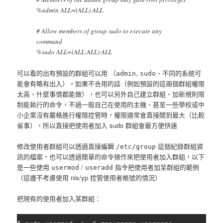
%admin ALL=(ALL) ALL
# Allow members of group sudo to execute any
command
%sudo ALL=(ALL:ALL) ALL
可以看的出有預設的群組可以用 （
,
、不同的系統可
admin
sudo
能會有略有出入），如果不合用的話（例如預設的這兩個群組權限
太高、什麼事情都能做），也可以另外自己建立群組、加新規則限
制能執行的命令，不過一般自己在使用的主機、甚至一些學校或中
小企業沒有嚴格進行權限控管時，權限通常會直接開到最大（比較
省事），所以直接把使用者加入 sudo 群組會最方便快速
修改使用者群組可以透過直接編輯
這個紀錄群組資
/etc/group
訊的檔案，也可以透過簡單的命令操作來把使用者加入群組，以下
是一些使用
/
指令把使用者加至群組的範例
usermod
useradd
（這邊不考慮使用 nis/yp 控管使用者帳號的情況）
把現有的使用者加入某群組：