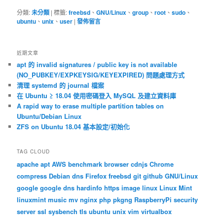
分類:
未分類
|
標籤:
freebsd
、
GNU/Linux
、
group
、
root
、
sudo
、
ubuntu
、
unix
、
user
|
發佈留言
近期文章
apt 的 invalid signatures / public key is not available
(NO_PUBKEY/EXPKEYSIG/KEYEXPIRED) 問題處理方式
清理 systemd 的 journal 檔案
在 Ubuntu ≥ 18.04 使用密碼登入 MySQL 及建立資料庫
A rapid way to erase multiple partition tables on
Ubuntu/Debian Linux
ZFS on Ubuntu 18.04 基本設定/初始化
TAG CLOUD
apache
apt
AWS
benchmark
browser
cdnjs
Chrome
compress
Debian
dns
Firefox
freebsd
git
github
GNU/Linux
google
google dns
hardinfo
https
image
linux
Linux Mint
linuxmint
music
mv
nginx
php
pkgng
RaspberryPi
security
server
ssl
sysbench
tls
ubuntu
unix
vim
virtualbox