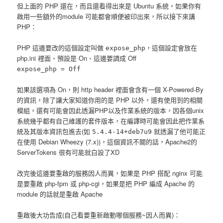
但上面的 PHP 還在，而且還看得出來是 Ubuntu 系統，如果你有
啟用一些額外的module 可能都會順便被印出來，所以接下來講
PHP：
PHP 這邊要改的這個設定叫做
，這個設定會放在
expose_php
php.ini 裡面、預設是 On、這邊要調成 Off
expose_php = Off
如果該選項為 On，則 http header 裡面會含有一個 X-Powered-By
的資訊，除了讓大家知道你用的是 PHP 以外，還有使用到的相關
模組，還有可能會因此透漏PHP以及作業系統的版本，因各個unix
系統幾乎都有自己維護的套件版本，在編譯時可能會因此把作業系
統及其版本資訊包進去(如
就透漏了他可能正
5.4.4-14+deb7u9
在使用 Debian Wheezy (7.x))，這個資訊不關的話，Apache2的
ServerTokens 很有可能就白設了XD
改完後這邊要重啟的服務因人而異，如果是 PHP 搭配 nginx 可能
是要重啟 php-fpm 或 php-cgi，如果是把 PHP 編成 Apache 的
module 的話就是重啟 Apache
重啟後大功告成(自己看要重新啟動哪個服務~因人而異)：