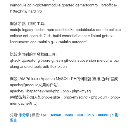
immodule gcin-gtk3-immodule gparted gsmartcontrol libreoffice-
l10n-zh-tw hardinfo
開發才會用到的工具:
nodejs-legacy nodejs npm codeblocks codeblocks-contrib eclipse
eclipse-cdt openjdk-7-jdk build-essential cmake libtool gettext
libncurses5 gcc-multilib g++-multilib autoconf
比較少用到的開發相關工具:
qt-sdk qtcreator git-core git-svn git-cola subversion mercurial bzr
clang android-tools-adb flex bison
架設LAMP(Linux+Apache+MySQL+PHP)伺服器(直接把php當成
apache的module來用的作法):
apache2 libapache2-mod-php5 php5 php5-mysql
(視情況額外加入如php5-sqlite、php5-mysqlnd、php5-curl、php5-
memcache等…)
分類:
未分類
|
標籤:
apt
、
Debian
、
fonts
、
GNU/Linux
、
ubuntu
|
1
則
留言