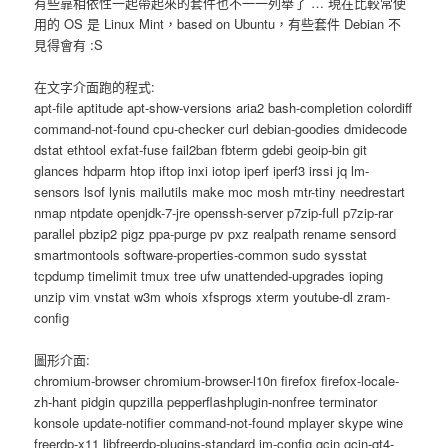
有些靠相依性一起帶起來的套件也不一一列舉了 … 現在比較常使
用的 OS 是 Linux Mint，based on Ubuntu，有些套件 Debian 不
見得會有 :S
在文字介面跑的程式:
apt-file aptitude apt-show-versions aria2 bash-completion colordiff
command-not-found cpu-checker curl debian-goodies dmidecode
dstat ethtool exfat-fuse fail2ban fbterm gdebi geoip-bin git
glances hdparm htop iftop inxi iotop iperf iperf3 irssi jq lm-
sensors lsof lynis mailutils make moc mosh mtr-tiny needrestart
nmap ntpdate openjdk-7-jre openssh-server p7zip-full p7zip-rar
parallel pbzip2 pigz ppa-purge pv pxz realpath rename sensord
smartmontools software-properties-common sudo sysstat
tcpdump timelimit tmux tree ufw unattended-upgrades ioping
unzip vim vnstat w3m whois xfsprogs xterm youtube-dl zram-
config
圖形介面:
chromium-browser chromium-browser-l10n firefox firefox-locale-
zh-hant pidgin qupzilla pepperflashplugin-nonfree terminator
konsole update-notifier command-not-found mplayer skype wine
freerdp-x11 libfreerdp-plugins-standard im-config gcin gcin-qt4-