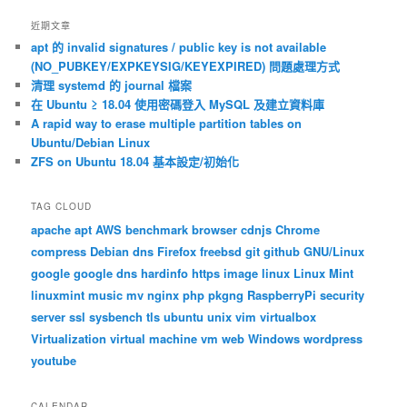
近期文章
apt 的 invalid signatures / public key is not available
(NO_PUBKEY/EXPKEYSIG/KEYEXPIRED) 問題處理方式
清理 systemd 的 journal 檔案
在 Ubuntu ≥ 18.04 使用密碼登入 MySQL 及建立資料庫
A rapid way to erase multiple partition tables on
Ubuntu/Debian Linux
ZFS on Ubuntu 18.04 基本設定/初始化
TAG CLOUD
apache
apt
AWS
benchmark
browser
cdnjs
Chrome
compress
Debian
dns
Firefox
freebsd
git
github
GNU/Linux
google
google dns
hardinfo
https
image
linux
Linux Mint
linuxmint
music
mv
nginx
php
pkgng
RaspberryPi
security
server
ssl
sysbench
tls
ubuntu
unix
vim
virtualbox
Virtualization
virtual machine
vm
web
Windows
wordpress
youtube
CALENDAR