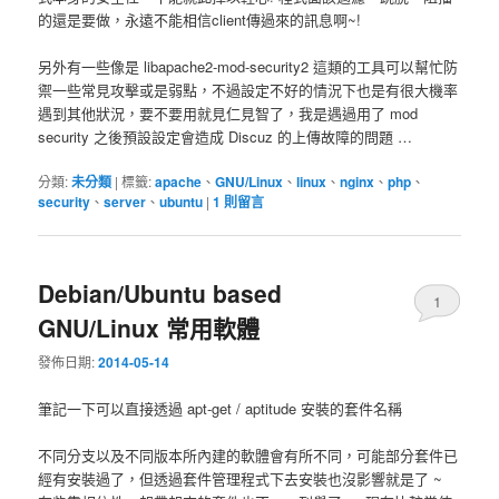
的還是要做，永遠不能相信client傳過來的訊息啊~!
另外有一些像是 libapache2-mod-security2 這類的工具可以幫忙防
禦一些常見攻擊或是弱點，不過設定不好的情況下也是有很大機率
遇到其他狀況，要不要用就見仁見智了，我是遇過用了 mod
security 之後預設設定會造成 Discuz 的上傳故障的問題 …
分類:
未分類
|
標籤:
apache
、
GNU/Linux
、
linux
、
nginx
、
php
、
security
、
server
、
ubuntu
|
1
則留言
Debian/Ubuntu based
1
GNU/Linux 常用軟體
發佈日期:
2014-05-14
筆記一下可以直接透過 apt-get / aptitude 安裝的套件名稱
不同分支以及不同版本所內建的軟體會有所不同，可能部分套件已
經有安裝過了，但透過套件管理程式下去安裝也沒影響就是了 ~