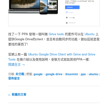
找了一下 PPA 發現一個叫做
Grive tools
的套件可以在
Ubuntu
上
提供Google Drive的client，並且有自動同步的功能，貌似這就是我
要找的東西了!
官網上有一篇
Ubuntu Google Drive Client with Grive and Grive
Tools
在做介紹以及使用說明，安裝方式就如其他PPA一樣:
閱讀全文
→
分類:
未分類
|
標籤:
google
、
google drive
、
linuxmint
、
ppa
、
ubuntu
|
發佈留言
文
←
較舊的文章
章
導