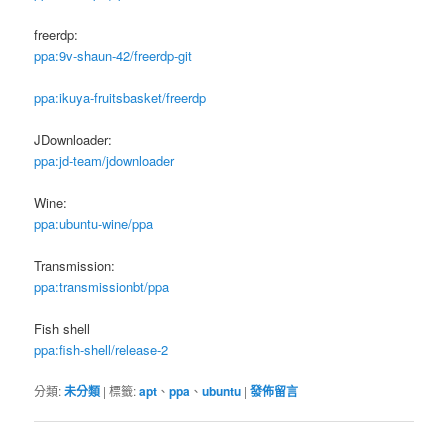
freerdp:
ppa:9v-shaun-42/freerdp-git
ppa:ikuya-fruitsbasket/freerdp
JDownloader:
ppa:jd-team/jdownloader
Wine:
ppa:ubuntu-wine/ppa
Transmission:
ppa:transmissionbt/ppa
Fish shell
ppa:fish-shell/release-2
分類:
未分類
|
標籤:
apt
、
ppa
、
ubuntu
|
發佈留言