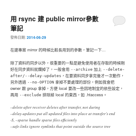
用 rsync 建 public mirror參數
筆記
發佈日期:
2014-06-29
在建專案 mirror 的時候比較長用到的參數，筆記一下…
除了資料的同步以外，很重要的一點是避免使用者在存取的時候剛
好在同步資料就爛掉了，一般會用
加上
--archive
--delete-
，在要資料同步拿完後才一次動作，
after/--delay-updates
另外透過
拿掉不要處理的部份，例如我會把
--no-OPTION
owner 跟 group 拿掉，方便 local 要改一些因地制宜的依些設定，
再用
排除掉 local 的東西，如 .htaccess。
--exclude
–delete-after receiver deletes after transfer, not during
–delay-updates put all updated files into place at transfer’s end
-S, –sparse handle sparse files efficiently
–safe-links ignore symlinks that point outside the source tree