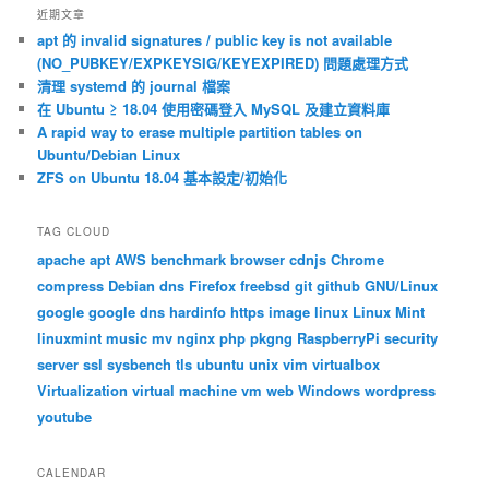
覽
近期文章
apt 的 invalid signatures / public key is not available
(NO_PUBKEY/EXPKEYSIG/KEYEXPIRED) 問題處理方式
清理 systemd 的 journal 檔案
在 Ubuntu ≥ 18.04 使用密碼登入 MySQL 及建立資料庫
A rapid way to erase multiple partition tables on
Ubuntu/Debian Linux
ZFS on Ubuntu 18.04 基本設定/初始化
TAG CLOUD
apache
apt
AWS
benchmark
browser
cdnjs
Chrome
compress
Debian
dns
Firefox
freebsd
git
github
GNU/Linux
google
google dns
hardinfo
https
image
linux
Linux Mint
linuxmint
music
mv
nginx
php
pkgng
RaspberryPi
security
server
ssl
sysbench
tls
ubuntu
unix
vim
virtualbox
Virtualization
virtual machine
vm
web
Windows
wordpress
youtube
CALENDAR