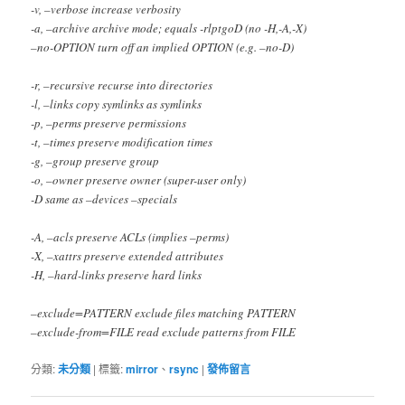
-v, –verbose increase verbosity
-a, –archive archive mode; equals -rlptgoD (no -H,-A,-X)
–no-OPTION turn off an implied OPTION (e.g. –no-D)
-r, –recursive recurse into directories
-l, –links copy symlinks as symlinks
-p, –perms preserve permissions
-t, –times preserve modification times
-g, –group preserve group
-o, –owner preserve owner (super-user only)
-D same as –devices –specials
-A, –acls preserve ACLs (implies –perms)
-X, –xattrs preserve extended attributes
-H, –hard-links preserve hard links
–exclude=PATTERN exclude files matching PATTERN
–exclude-from=FILE read exclude patterns from FILE
分類:
未分類
|
標籤:
mirror
、
rsync
|
發佈留言