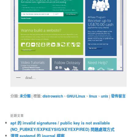
dead…
分類:
未分類
|
標籤:
distrowatch
、
GNU/Linux
、
linux
、
unix
|
發佈留言
近期文章
apt 的 invalid signatures / public key is not available
(NO_PUBKEY/EXPKEYSIG/KEYEXPIRED) 問題處理方式
清理 systemd 的 journal 檔案