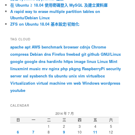
在 Ubuntu ≥ 18.04 使用密碼登入 MySQL 及建立資料庫
A rapid way to erase multiple partition tables on
Ubuntu/Debian Linux
ZFS on Ubuntu 18.04 基本設定/初始化
TAG CLOUD
apache
apt
AWS
benchmark
browser
cdnjs
Chrome
compress
Debian
dns
Firefox
freebsd
git
github
GNU/Linux
google
google dns
hardinfo
https
image
linux
Linux Mint
linuxmint
music
mv
nginx
php
pkgng
RaspberryPi
security
server
ssl
sysbench
tls
ubuntu
unix
vim
virtualbox
Virtualization
virtual machine
vm
web
Windows
wordpress
youtube
CALENDAR
2014 年 7 月
日
一
二
三
四
五
六
1
2
3
4
5
6
7
8
9
10
11
12