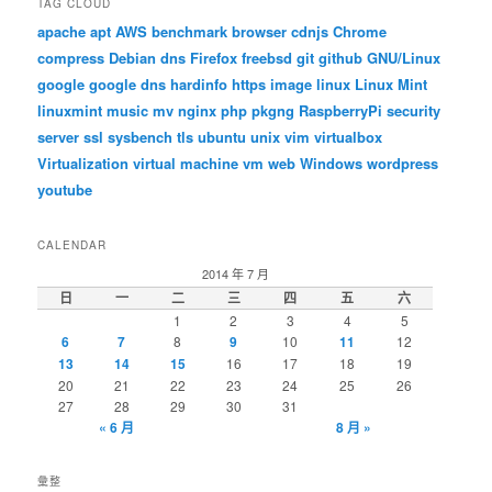
TAG CLOUD
apache
apt
AWS
benchmark
browser
cdnjs
Chrome
compress
Debian
dns
Firefox
freebsd
git
github
GNU/Linux
google
google dns
hardinfo
https
image
linux
Linux Mint
linuxmint
music
mv
nginx
php
pkgng
RaspberryPi
security
server
ssl
sysbench
tls
ubuntu
unix
vim
virtualbox
Virtualization
virtual machine
vm
web
Windows
wordpress
youtube
CALENDAR
2014 年 7 月
日
一
二
三
四
五
六
1
2
3
4
5
6
7
8
9
10
11
12
13
14
15
16
17
18
19
20
21
22
23
24
25
26
27
28
29
30
31
« 6 月
8 月 »
彙整