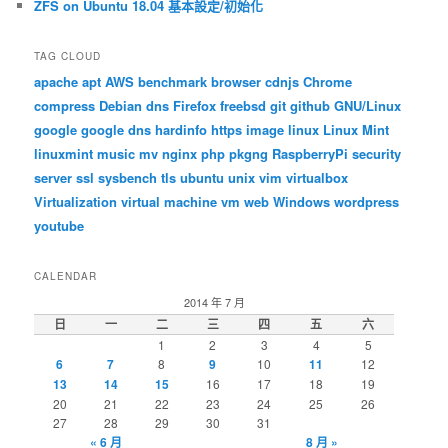
ZFS on Ubuntu 18.04 基本設定/初始化
TAG CLOUD
apache
apt
AWS
benchmark
browser
cdnjs
Chrome
compress
Debian
dns
Firefox
freebsd
git
github
GNU/Linux
google
google dns
hardinfo
https
image
linux
Linux Mint
linuxmint
music
mv
nginx
php
pkgng
RaspberryPi
security
server
ssl
sysbench
tls
ubuntu
unix
vim
virtualbox
Virtualization
virtual machine
vm
web
Windows
wordpress
youtube
CALENDAR
2014 年 7 月
日
一
二
三
四
五
六
1
2
3
4
5
6
7
8
9
10
11
12
13
14
15
16
17
18
19
20
21
22
23
24
25
26
27
28
29
30
31
« 6 月
8 月 »