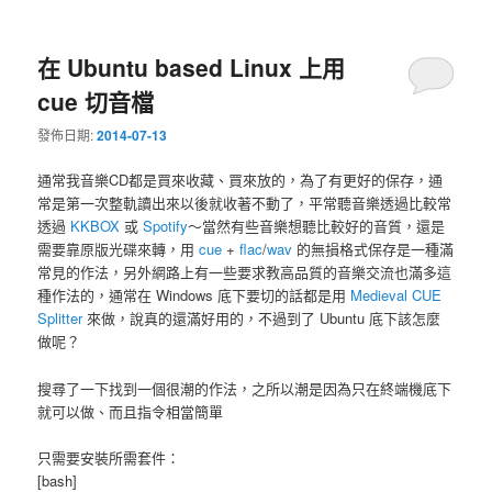
在 Ubuntu based Linux 上用
cue 切音檔
發佈日期:
2014-07-13
通常我音樂CD都是買來收藏、買來放的，為了有更好的保存，通
常是第一次整軌讀出來以後就收著不動了，平常聽音樂透過比較常
透過
KKBOX
或
Spotify
～當然有些音樂想聽比較好的音質，還是
需要靠原版光碟來轉，用
cue
+
flac
/
wav
的無損格式保存是一種滿
常見的作法，另外網路上有一些要求教高品質的音樂交流也滿多這
種作法的，通常在 Windows 底下要切的話都是用
Medieval CUE
Splitter
來做，說真的還滿好用的，不過到了 Ubuntu 底下該怎麼
做呢？
搜尋了一下找到一個很潮的作法，之所以潮是因為只在終端機底下
就可以做、而且指令相當簡單
只需要安裝所需套件：
[bash]