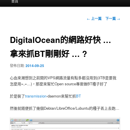
首頁
要
選
單
文
←
上一篇
下一篇
→
章
導
覽
DigitalOcean的網路好快 …
拿來抓BT剛剛好 … ?
發佈日期:
2014-09-25
心血來潮想到之前開的VPS網路流量有點多都沒用到(3TB是要我
怎麼用=,=…)，那麼來幫忙Open source專案做BT種子好了
於是裝了
transmission
-daemon來幫忙抓
BT
然後就隨便抓了幾個Debian/LibreOffice/Lubuntu的種子丟上去跑…