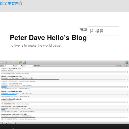
跳至主要內容
搜尋
Peter Dave Hello's Blog
To live is to make the world better.
主