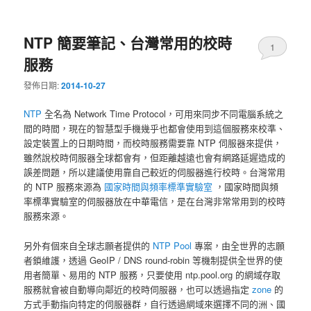
NTP 簡要筆記、台灣常用的校時
1
服務
發佈日期:
2014-10-27
NTP
全名為 Network Time Protocol，可用來同步不同電腦系統之
間的時間，現在的智慧型手機幾乎也都會使用到這個服務來校準、
設定裝置上的日期時間，而校時服務需要靠 NTP 伺服器來提供，
雖然說校時伺服器全球都會有，但距離越遠也會有網路延遲造成的
誤差問題，所以建議使用靠自己較近的伺服器進行校時。台灣常用
的 NTP 服務來源為
國家時間與頻率標準實驗室
，國家時間與頻
率標準實驗室的伺服器放在中華電信，是在台灣非常常用到的校時
服務來源。
另外有個來自全球志願者提供的
NTP Pool
專案，由全世界的志願
者鎖維護，透過 GeoIP / DNS round-robin 等機制提供全世界的使
用者簡單、易用的 NTP 服務，只要使用 ntp.pool.org 的網域存取
服務就會被自動導向鄰近的校時伺服器，也可以透過指定
zone
的
方式手動指向特定的伺服器群，自行透過網域來選擇不同的洲、國