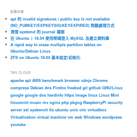
近期文章
apt 的 invalid signatures / public key is not available
(NO_PUBKEY/EXPKEYSIG/KEYEXPIRED) 問題處理方式
清理 systemd 的 journal 檔案
在 Ubuntu ≥ 18.04 使用密碼登入 MySQL 及建立資料庫
A rapid way to erase multiple partition tables on
Ubuntu/Debian Linux
ZFS on Ubuntu 18.04 基本設定/初始化
TAG CLOUD
apache
apt
AWS
benchmark
browser
cdnjs
Chrome
compress
Debian
dns
Firefox
freebsd
git
github
GNU/Linux
google
google dns
hardinfo
https
image
linux
Linux Mint
linuxmint
music
mv
nginx
php
pkgng
RaspberryPi
security
server
ssl
sysbench
tls
ubuntu
unix
vim
virtualbox
Virtualization
virtual machine
vm
web
Windows
wordpress
youtube