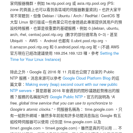
家伺服器機群，例如 tw.ntp.pool.org 或 asia.ntp.pool.org (PS:
zone 的頁面上也可以看到各區域的伺服器數量資訊)。也許大家平
常不常聽到，但像 Debian / Ubuntu / Arch / RedHat / CentOS 等
大型 Linux 發行版或一些商業公司也會透過此專案提供其用戶的預
設校時服務，也算是很重要的基礎服務，例如 0.{debian, ubuntu,
arch, rhel, centos}.pool.ntp.org (數字的部份通常為 0~3)，甚至
Ubiquiti 、 AWS 、 Android 也都有 0.ubnt.pool.ntp.org 、
0.amazon.pool.ntp.org 和 0.android.pool.ntp.org 呢。(不過 AWS
官方現在已經改建議使用 169.254.169.123 囉，參考
Setting the
Time for Your Linux Instance
)
除此之外，Google 在 2016 年 11 月底也公開了自家的 Public
NTP 服務，消息來源可以參考
Google Cloud Platform Blog
的這
篇文章：
Making every (leap) second count with our new public
NTP servers
，算是跟著 2016 年會遇到的閏秒議題趁勢推出的服
務？服務的名稱就叫作
Google Public NTP
，官方的說明為 “
A
free, global time service that you can use to synchronize to
Google’s atomic clocks.
“，伺服器名稱為： time.google.com ，只
有一組對外網域，雖然多年前就有許多坊間消息指出 Google 有五
組校時伺服器可以使用 (分別是 time.google.com 以及
time1.google.com ~ time4.google.com)，雖然是真的可以用 … 不