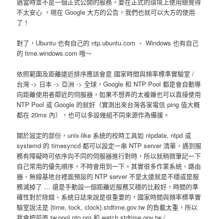
過當時並不是一個正式公開的服務，要在正式的環境上使用總覺得
不太安心 ，現在 Google 大方的公告，我們也就可以大方的使用
了！
對了，Ubuntu 也有自己的 ntp.ubuntu.com 、 Windows 也有自己
的 time.windows.com 哦～
依照範圍及距離遠近排序應該會是
國家時間與頻率標準實驗室
/
台灣
->
日本
->
亞洲
->
全球
，Google 和 NTP Pool 都是會自動導
向距離使用者鄰近的伺服器，如果不想弄的太複雜也可以直接使用
NTP Pool 或 Google 的就好（實測出來台灣各家電信 ping 值大概
都在 20ms 內），也可以多設幾組不同來源作為備援。
關於設定的部份，unix-like 系統的校時工具如 ntpdate, ntpd 或
systemd 的 timesyncd 都可以設定一串 NTP server 清單，遇到服
務有障礙時可依序向不同的伺服器進行對時，所以就稍微筆記一下
自己常用的優先順序，不時會用到一下。其實很多作業系統、路由
器、無線基地台裡面預設的 NTP server 不是太遠就是不穩或是服
務滅掉了 … 還是手動設一個距離近服務又穩的比較好，時間的準
確性對於除錯、系統日誌來說是很重要的，國家時間與頻率標準實
驗室說法是 {time, tock, clock}.stdtime.gov.tw 的負載太重，所以
我會把前面 tw.pool.ntp.org 和 watch.stdtime.gov.tw /