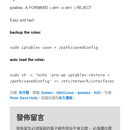
iptables -A FORWARD -i eth1 -o eth1 -j REJECT
Easy and fast!
backup the rules:
sudo iptables-save > /path/savedConfig
auto load the rules:
sudo sh -c "echo 'pre-up iptables-restore <
/path/savedConfig' >> /etc/network/interfaces
分類:
未分類
，標籤:
Debian
、
GNU/Linux
、
iptables
、
NAT
，作者:
Peter Dave Hello
。這篇內容的
永久連結
。
發佈留言
發佈留言必須填寫的電子郵件地址不會公開。
必填欄位標