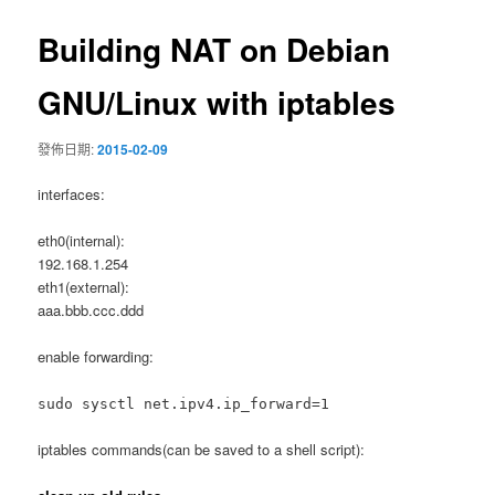
導
覽
Building NAT on Debian
GNU/Linux with iptables
發佈日期:
2015-02-09
interfaces:
eth0(internal):
192.168.1.254
eth1(external):
aaa.bbb.ccc.ddd
enable forwarding:
sudo sysctl net.ipv4.ip_forward=1
iptables commands(can be saved to a shell script):