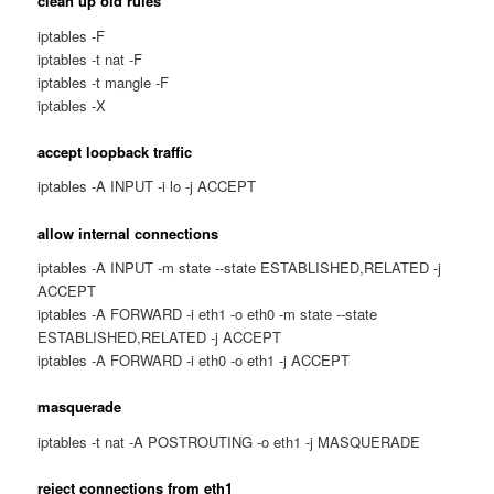
clean up old rules
iptables -F
iptables -t nat -F
iptables -t mangle -F
iptables -X
accept loopback traffic
iptables -A INPUT -i lo -j ACCEPT
allow internal connections
iptables -A INPUT -m state --state ESTABLISHED,RELATED -j
ACCEPT
iptables -A FORWARD -i eth1 -o eth0 -m state --state
ESTABLISHED,RELATED -j ACCEPT
iptables -A FORWARD -i eth0 -o eth1 -j ACCEPT
masquerade
iptables -t nat -A POSTROUTING -o eth1 -j MASQUERADE
reject connections from eth1