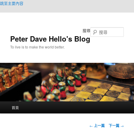
跳至主要內容
搜尋
Peter Dave Hello's Blog
To live is to make the world better.
主
首頁
要
選
單
文
←
上一篇
下一篇
→
章