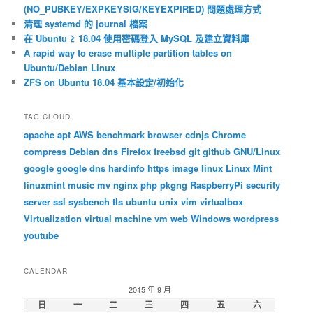
(NO_PUBKEY/EXPKEYSIG/KEYEXPIRED) 問題處理方式
清理 systemd 的 journal 檔案
在 Ubuntu ≥ 18.04 使用密碼登入 MySQL 及建立資料庫
A rapid way to erase multiple partition tables on
Ubuntu/Debian Linux
ZFS on Ubuntu 18.04 基本設定/初始化
TAG CLOUD
apache
apt
AWS
benchmark
browser
cdnjs
Chrome
compress
Debian
dns
Firefox
freebsd
git
github
GNU/Linux
google
google dns
hardinfo
https
image
linux
Linux Mint
linuxmint
music
mv
nginx
php
pkgng
RaspberryPi
security
server
ssl
sysbench
tls
ubuntu
unix
vim
virtualbox
Virtualization
virtual machine
vm
web
Windows
wordpress
youtube
CALENDAR
2015 年 9 月
日
一
二
三
四
五
六