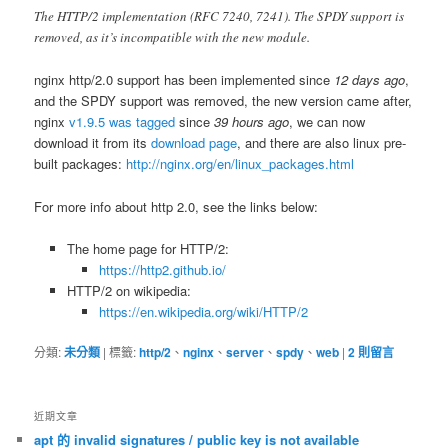
The HTTP/2 implementation (RFC 7240, 7241). The SPDY support is
removed, as it’s incompatible with the new module.
nginx http/2.0 support has been implemented since
12 days ago
,
and the SPDY support was removed, the new version came after,
nginx
v1.9.5 was tagged
since
39 hours ago
, we can now
download it from its
download page
, and there are also linux pre-
built packages:
http://nginx.org/en/linux_packages.html
For more info about http 2.0, see the links below:
The home page for HTTP/2:
https://http2.github.io/
HTTP/2 on wikipedia:
https://en.wikipedia.org/wiki/HTTP/2
分類:
未分類
|
標籤:
http/2
、
nginx
、
server
、
spdy
、
web
|
2
則留言
近期文章
apt 的 invalid signatures / public key is not available