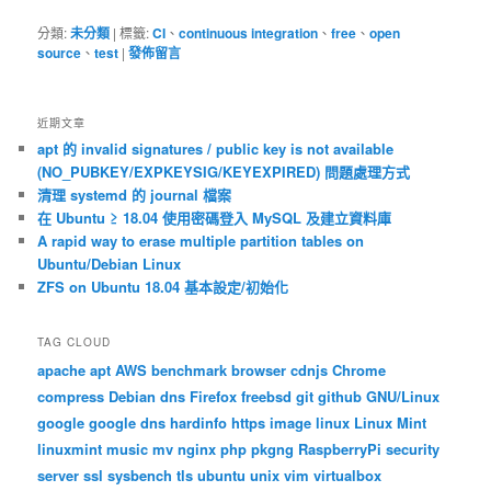
分類:
未分類
|
標籤:
CI
、
continuous integration
、
free
、
open
source
、
test
|
發佈留言
近期文章
apt 的 invalid signatures / public key is not available
(NO_PUBKEY/EXPKEYSIG/KEYEXPIRED) 問題處理方式
清理 systemd 的 journal 檔案
在 Ubuntu ≥ 18.04 使用密碼登入 MySQL 及建立資料庫
A rapid way to erase multiple partition tables on
Ubuntu/Debian Linux
ZFS on Ubuntu 18.04 基本設定/初始化
TAG CLOUD
apache
apt
AWS
benchmark
browser
cdnjs
Chrome
compress
Debian
dns
Firefox
freebsd
git
github
GNU/Linux
google
google dns
hardinfo
https
image
linux
Linux Mint
linuxmint
music
mv
nginx
php
pkgng
RaspberryPi
security
server
ssl
sysbench
tls
ubuntu
unix
vim
virtualbox