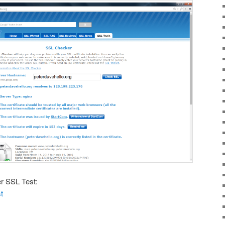
r SSL Test:
t