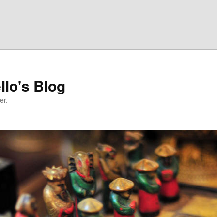
llo's Blog
er.