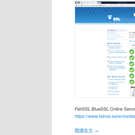
FairSSL BlueSSL Online Serve
https://www.fairssl.se/en/ssltes
閱讀全文
→