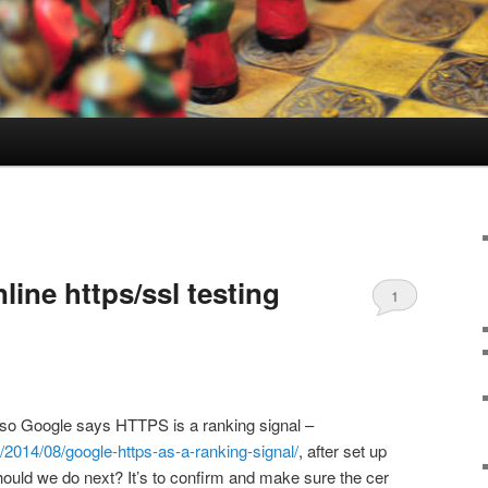
line https/ssl testing
1
 also Google says HTTPS is a ranking signal –
/2014/08/google-https-as-a-ranking-signal/
, after set up
ould we do next? It’s to confirm and make sure the cer