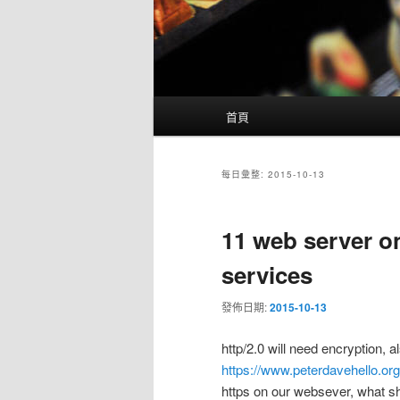
主
首頁
要
選
單
每日彙整:
2015-10-13
11 web server on
services
發佈日期:
2015-10-13
http/2.0 will need encryption,
https://www.peterdavehello.org
https on our websever, what sh