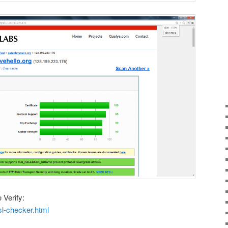
 Verify:
l-checker.html