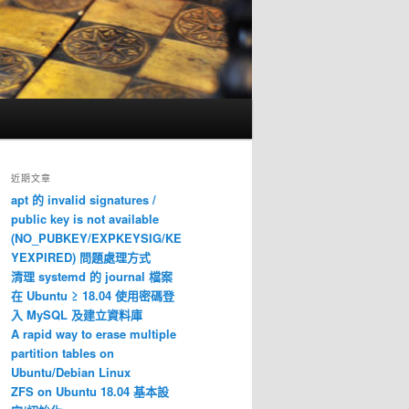
近期文章
apt 的 invalid signatures /
public key is not available
(NO_PUBKEY/EXPKEYSIG/KE
YEXPIRED) 問題處理方式
清理 systemd 的 journal 檔案
在 Ubuntu ≥ 18.04 使用密碼登
入 MySQL 及建立資料庫
A rapid way to erase multiple
partition tables on
Ubuntu/Debian Linux
ZFS on Ubuntu 18.04 基本設