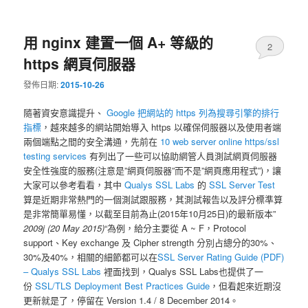
用 nginx 建置一個 A+ 等級的
2
https 網頁伺服器
發佈日期:
2015-10-26
隨著資安意識提升、
Google 把網站的
https
列為搜尋引擎的排行
指標
，越來越多的網站開始導入 https 以確保伺服器以及使用者端
兩個端點之間的安全溝通，先前在
10 web server online https/ssl
testing services
有列出了一些可以協助網管人員測試網頁伺服器
安全性強度的服務(注意是”網頁伺服器”而不是”網頁應用程式”)，讓
大家可以參考看看，其中
Qualys SSL Labs
的
SSL Server Test
算是近期非常熱門的一個測試跟服務，其測試報告以及評分標準算
是非常簡單易懂，以截至目前為止(2015年10月25日)的最新版本”
2009j (20 May 2015)
“為例，給分主要從 A ~ F，Protocol
support、Key exchange 及 Cipher strength 分別占總分的30%、
30%及40%，相關的細節都可以在
SSL Server Rating Guide (PDF)
– Qualys SSL Labs
裡面找到，Qualys SSL Labs也提供了一
份
SSL/TLS Deployment Best Practices Guide
，但看起來近期沒
更新就是了，停留在 Version 1.4 / 8 December 2014。