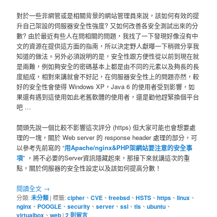
對於一些非網管或是相關背景的網站管理員來說，該如何有效的提
升自己架設的伺服器安全性強度? 又如何改善各安全測試出來的分
數? 由於最近有些人在問相關的問題，我找了一下發現好像沒有中
文的資源在提供這方面的指南，所以決定野人獻曝一下稍微分享我
知道的做法。另外必須說明的是，安全性跟方便性從以前到現在就
是兩難，例如夠安全的密碼基本上都是由不同的元素以及夠長的長
度組成，相對來講就會不好記，在伺服器安全性上的問題亦然，較
好的安全性會使得 Windows XP，Java 6 的使用者受到影響，如
果還有遇到這使用如此老舊軟體的使用者，還是勸他趕緊換個平台
吧 …
開頭先說一個比較不影響這次評分 (https) 但大家可能也會想要處
理的一塊，關於 Web server 的 response header 處理的部分，可
以參考先前寫的 “
用Apache/nginx&PHP架網站要注意的安全事
項
” ，將不必要的Server資訊隱藏起來，那接下來就講這次的重
點，關於伺服器的安全性設定以及該如何提高分數！
閱讀全文
→
分類:
未分類
|
標籤:
cipher
、
CVE
、
freebsd
、
HSTS
、
https
、
linux
、
nginx
、
POOGLE
、
security
、
server
、
ssl
、
tls
、
ubuntu
、
virtualbox
、
web
|
2
則留言