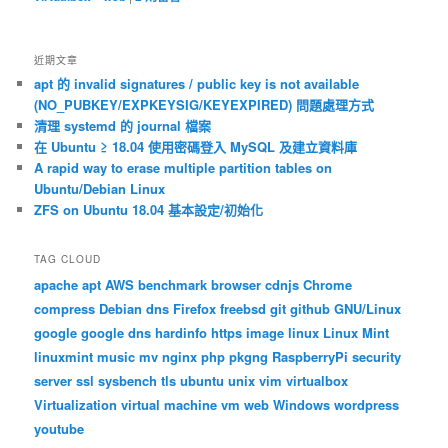
近期文章
apt 的 invalid signatures / public key is not available
(NO_PUBKEY/EXPKEYSIG/KEYEXPIRED) 問題處理方式
清理 systemd 的 journal 檔案
在 Ubuntu ≥ 18.04 使用密碼登入 MySQL 及建立資料庫
A rapid way to erase multiple partition tables on
Ubuntu/Debian Linux
ZFS on Ubuntu 18.04 基本設定/初始化
TAG CLOUD
apache
apt
AWS
benchmark
browser
cdnjs
Chrome
compress
Debian
dns
Firefox
freebsd
git
github
GNU/Linux
google
google dns
hardinfo
https
image
linux
Linux Mint
linuxmint
music
mv
nginx
php
pkgng
RaspberryPi
security
server
ssl
sysbench
tls
ubuntu
unix
vim
virtualbox
Virtualization
virtual machine
vm
web
Windows
wordpress
youtube