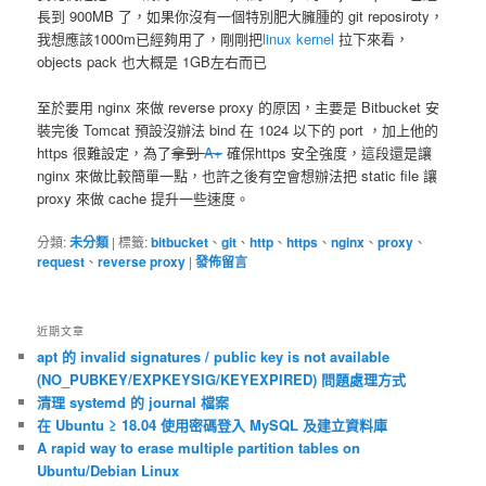
長到 900MB 了，如果你沒有一個特別肥大臃腫的 git reposiroty，
我想應該1000m已經夠用了，剛剛把
linux kernel
拉下來看，
objects pack 也大概是 1GB左右而已
至於要用 nginx 來做 reverse proxy 的原因，主要是 Bitbucket 安
裝完後 Tomcat 預設沒辦法 bind 在 1024 以下的 port ，加上他的
https 很難設定，為了
拿到
A+
確保https 安全強度，這段還是讓
nginx 來做比較簡單一點，也許之後有空會想辦法把 static file 讓
proxy 來做 cache 提升一些速度。
分類:
未分類
|
標籤:
bitbucket
、
git
、
http
、
https
、
nginx
、
proxy
、
request
、
reverse proxy
|
發佈留言
近期文章
apt 的 invalid signatures / public key is not available
(NO_PUBKEY/EXPKEYSIG/KEYEXPIRED) 問題處理方式
清理 systemd 的 journal 檔案
在 Ubuntu ≥ 18.04 使用密碼登入 MySQL 及建立資料庫
A rapid way to erase multiple partition tables on
Ubuntu/Debian Linux