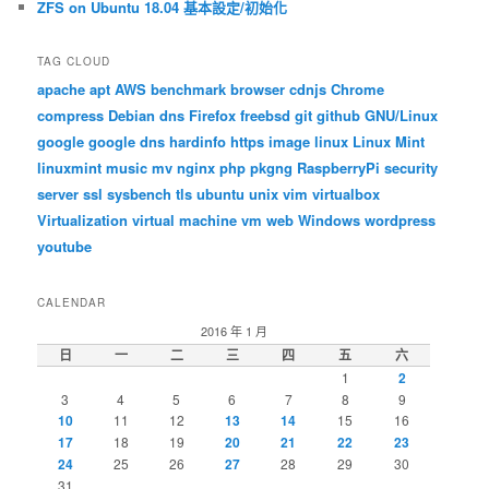
ZFS on Ubuntu 18.04 基本設定/初始化
TAG CLOUD
apache
apt
AWS
benchmark
browser
cdnjs
Chrome
compress
Debian
dns
Firefox
freebsd
git
github
GNU/Linux
google
google dns
hardinfo
https
image
linux
Linux Mint
linuxmint
music
mv
nginx
php
pkgng
RaspberryPi
security
server
ssl
sysbench
tls
ubuntu
unix
vim
virtualbox
Virtualization
virtual machine
vm
web
Windows
wordpress
youtube
CALENDAR
2016 年 1 月
日
一
二
三
四
五
六
1
2
3
4
5
6
7
8
9
10
11
12
13
14
15
16
17
18
19
20
21
22
23
24
25
26
27
28
29
30
31