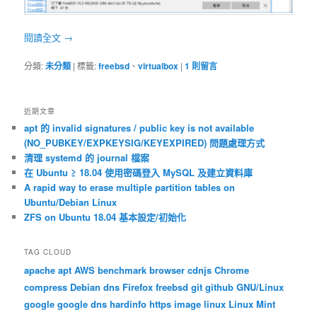
閱讀全文
→
分類:
未分類
|
標籤:
freebsd
、
virtualbox
|
1
則留言
近期文章
apt 的 invalid signatures / public key is not available
(NO_PUBKEY/EXPKEYSIG/KEYEXPIRED) 問題處理方式
清理 systemd 的 journal 檔案
在 Ubuntu ≥ 18.04 使用密碼登入 MySQL 及建立資料庫
A rapid way to erase multiple partition tables on
Ubuntu/Debian Linux
ZFS on Ubuntu 18.04 基本設定/初始化
TAG CLOUD
apache
apt
AWS
benchmark
browser
cdnjs
Chrome
compress
Debian
dns
Firefox
freebsd
git
github
GNU/Linux
google
google dns
hardinfo
https
image
linux
Linux Mint