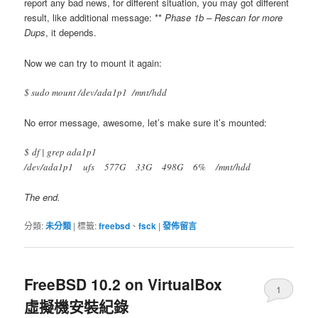
report any bad news, for different situation, you may got different
result, like additional message: **
Phase 1b – Rescan for more
Dups
, it depends.
Now we can try to mount it again:
$ sudo mount /dev/ada1p1 /mnt/hdd
No error message, awesome, let’s make sure it’s mounted:
$ df | grep ada1p1
/dev/ada1p1 ufs 577G 33G 498G 6% /mnt/hdd
The end.
分類:
未分類
|
標籤:
freebsd
、
fsck
|
發佈留言
FreeBSD 10.2 on VirtualBox
1
虛擬機安裝紀錄