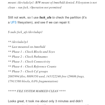
mount: /dev/ada1p1: R/W mount of /mnt/hdd denied. Filesystem is not
clean – run fsck.: Operation not permitted
Still not work, so I use
fsck_ufs
to
check the partition (it’s
a
UFS
filesystem), and see if we can repair it:
$ sudo fsck_ufs /dev/adap1
** /dev/ada1p1
** Last mounted on /mnt/hdd
** Phase 1 – Check Blocks and Sizes
** Phase 2 – Check Pathnames
** Phase 3 – Check Connectivity
** Phase 4 – Check Reference Counts
** Phase 5 – Check Cyl groups
2005994 files, 8009350 used, 143322246 free (29606 frags,
17911580 blocks, 0.0% fragmentation)
***** FILE SYSTEM MARKED CLEAN ****
Looks great, it took me about only 3 minutes and didn’t