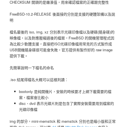
CHECKSUM 開頭的是雜湊值，用來確認檔案的正確跟完整性
FreeBSD-10.2-RELEASE 後面接的分別是支援的硬體架構以及說
明
檔名最後的 iso, img, xz 分別表示光碟印像檔以及硬碟(隨身碟)的
映像檔，以及對應壓縮過後的檔案，FreeBSD 的開機管理程式因
為比較少軟體支援，直接把ISO光碟印像檔用常見的方式製作成
USB開機隨身碟很可能會失敗，官方提供有製作好的 raw image
提供下載。
先簡單說明一下檔名的命名
.iso 結尾得檔名大概可以這樣判讀：
bootonly 是純開機片，安裝的時候要才上網下載需要的檔
案，檔案會比較小
disc、dvd 表示光碟片則是包含了實際安裝需要用到檔案的
光碟印像檔
img 的部分，mini-memstick 和 memstick 分別也是縮小版和正常