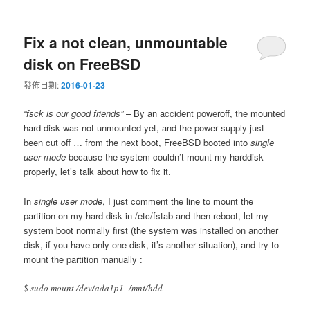
Fix a not clean, unmountable
disk on FreeBSD
發佈日期:
2016-01-23
“fsck is our good friends”
– By an accident poweroff, the mounted
hard disk was not unmounted yet, and the power supply just
been cut off … from the next boot, FreeBSD booted into
single
user mode
because the system couldn’t mount my harddisk
properly, let’s talk about how to fix it.
In
single user mode
, I just comment the line to mount the
partition on my hard disk in /etc/fstab and then reboot, let my
system boot normally first (the system was installed on another
disk, if you have only one disk, it’s another situation), and try to
mount the partition manually :
$ sudo mount /dev/ada1p1 /mnt/hdd