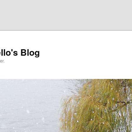
llo's Blog
er.