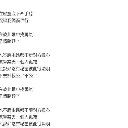
在屋簷底下牽手聽
祝褔我倆而舉行
在彼此眼中找勇氣
了情路艱辛
也答應永遠都不讓對方擔心
就算某天一個人孤寂
也說好沒有秘密彼此很透明
不去計較公平不公平
在彼此眼中找勇氣
了情路艱辛
也答應永遠都不讓對方擔心
就算某天一個人孤寂
也說好沒有秘密彼此很透明