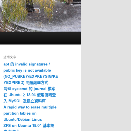
近期文章
apt 的 invalid signatures /
public key is not available
(NO_PUBKEY/EXPKEYSIG/KE
YEXPIRED) 問題處理方式
清理 systemd 的 journal 檔案
在 Ubuntu ≥ 18.04 使用密碼登
入 MySQL 及建立資料庫
A rapid way to erase multiple
partition tables on
Ubuntu/Debian Linux
ZFS on Ubuntu 18.04 基本設