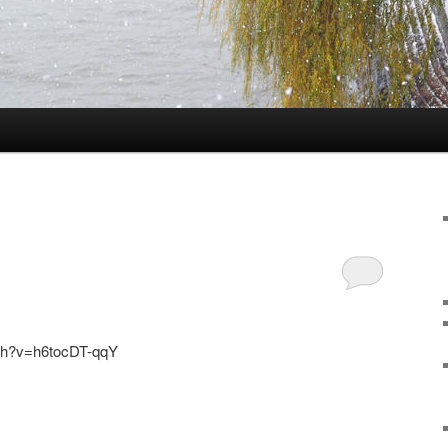
ch?v=h6tocDT-qqY