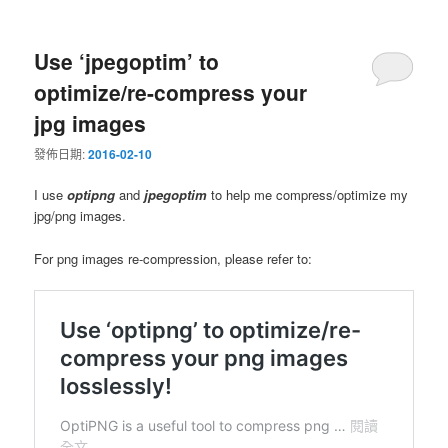
Use ‘jpegoptim’ to
optimize/re-compress your
jpg images
發佈日期:
2016-02-10
I use
optipng
and
jpegoptim
to help me compress/optimize my
jpg/png images.
For png images re-compression, please refer to: