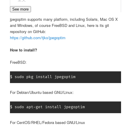
See more
jpegoptim supports many platform, including Solaris, Mac OS X
and Windows, of course FreeBSD and Linux, here is its git
repository on GitHub:
https://github.com/tjko/jpegoptim
How to install?
FreeBSD:
$ sudo pkg install jpegoptim
For Debian/Ubuntu based GNU/Linux:
$ sudo apt-get install jpegoptim
For CentOS/RHEL/Fedora based GNU/Linux