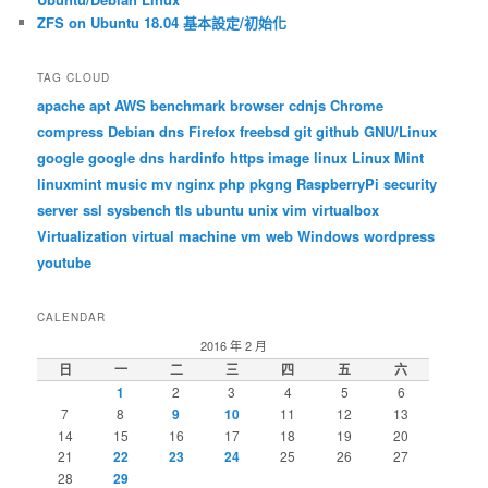
ZFS on Ubuntu 18.04 基本設定/初始化
TAG CLOUD
apache
apt
AWS
benchmark
browser
cdnjs
Chrome
compress
Debian
dns
Firefox
freebsd
git
github
GNU/Linux
google
google dns
hardinfo
https
image
linux
Linux Mint
linuxmint
music
mv
nginx
php
pkgng
RaspberryPi
security
server
ssl
sysbench
tls
ubuntu
unix
vim
virtualbox
Virtualization
virtual machine
vm
web
Windows
wordpress
youtube
CALENDAR
2016 年 2 月
日
一
二
三
四
五
六
1
2
3
4
5
6
7
8
9
10
11
12
13
14
15
16
17
18
19
20
21
22
23
24
25
26
27
28
29