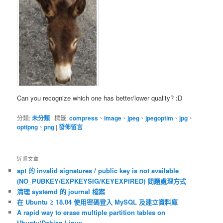
Can you recognize which one has better/lower quality? :D
分類:
未分類
|
標籤:
compress
、
image
、
jpeg
、
jpegoptim
、
jpg
、
optipng
、
png
|
發佈留言
近期文章
apt 的 invalid signatures / public key is not available
(NO_PUBKEY/EXPKEYSIG/KEYEXPIRED) 問題處理方式
清理 systemd 的 journal 檔案
在 Ubuntu ≥ 18.04 使用密碼登入 MySQL 及建立資料庫
A rapid way to erase multiple partition tables on
Ubuntu/Debian Linux