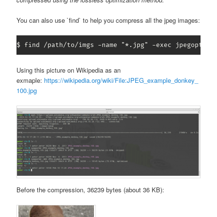
You can also use `find` to help you compress all the jpeg images:
$ find /path/to/imgs -name "*.jpg" -exec jpegoptim 
Using this picture on Wikipedia as an
exmaple:
https://wikipedia.org/wiki/File:JPEG_example_donkey_
100.jpg
Before the compression, 36239 bytes (about 36 KB):