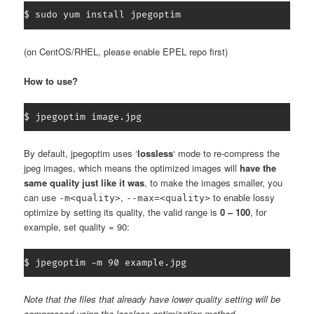
$ sudo yum install jpegoptim
(on CentOS/RHEL, please enable EPEL repo first)
How to use?
$ jpegoptim image.jpg
By default, jpegoptim uses ‘
lossless
‘ mode to re-compress the
jpeg images, which means the optimized images will
have the
same quality just like it was
, to make the images smaller, you
can use
,
to enable lossy
-m<quality>
--max=<quality>
optimize by setting its quality, the valid range is
0 – 100
, for
example, set quality = 90:
$ jpegoptim -m 90 example.jpg
Note that the files that already have lower quality setting will be
compressed using the lossless optimization method.