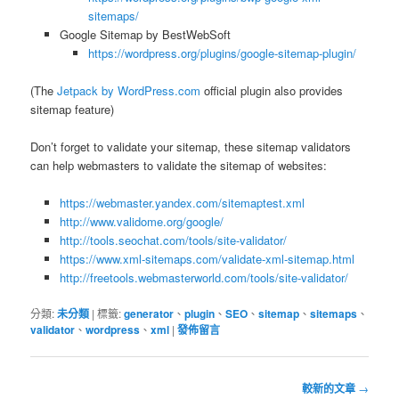
sitemaps/
Google Sitemap by BestWebSoft
https://wordpress.org/plugins/google-sitemap-plugin/
(The
Jetpack by WordPress.com
official plugin also provides
sitemap feature)
Don’t forget to validate your sitemap, these sitemap validators
can help webmasters to validate the sitemap of websites:
https://webmaster.yandex.com/sitemaptest.xml
http://www.validome.org/google/
http://tools.seochat.com/tools/site-validator/
https://www.xml-sitemaps.com/validate-xml-sitemap.html
http://freetools.webmasterworld.com/tools/site-validator/
分類:
未分類
|
標籤:
generator
、
plugin
、
SEO
、
sitemap
、
sitemaps
、
validator
、
wordpress
、
xml
|
發佈留言
文
較新的文章
→