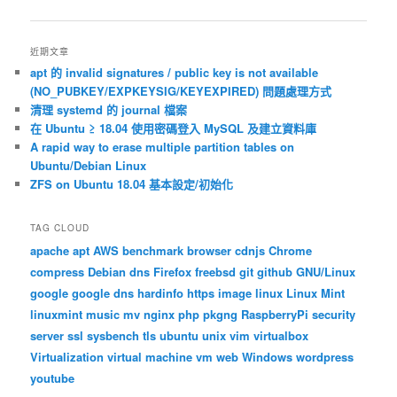
章
導
覽
近期文章
apt 的 invalid signatures / public key is not available
(NO_PUBKEY/EXPKEYSIG/KEYEXPIRED) 問題處理方式
清理 systemd 的 journal 檔案
在 Ubuntu ≥ 18.04 使用密碼登入 MySQL 及建立資料庫
A rapid way to erase multiple partition tables on
Ubuntu/Debian Linux
ZFS on Ubuntu 18.04 基本設定/初始化
TAG CLOUD
apache
apt
AWS
benchmark
browser
cdnjs
Chrome
compress
Debian
dns
Firefox
freebsd
git
github
GNU/Linux
google
google dns
hardinfo
https
image
linux
Linux Mint
linuxmint
music
mv
nginx
php
pkgng
RaspberryPi
security
server
ssl
sysbench
tls
ubuntu
unix
vim
virtualbox
Virtualization
virtual machine
vm
web
Windows
wordpress
youtube