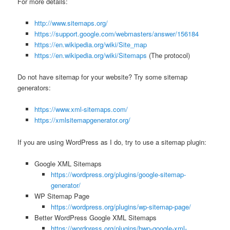
For more details:
http://www.sitemaps.org/
https://support.google.com/webmasters/answer/156184
https://en.wikipedia.org/wiki/Site_map
https://en.wikipedia.org/wiki/Sitemaps
(The protocol)
Do not have sitemap for your website? Try some sitemap
generators:
https://www.xml-sitemaps.com/
https://xmlsitemapgenerator.org/
If you are using WordPress as I do, try to use a sitemap plugin:
Google XML Sitemaps
https://wordpress.org/plugins/google-sitemap-
generator/
WP Sitemap Page
https://wordpress.org/plugins/wp-sitemap-page/
Better WordPress Google XML Sitemaps
https://wordpress.org/plugins/bwp-google-xml-