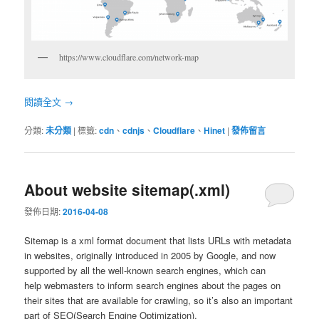
https://www.cloudflare.com/network-map
閱讀全文
→
分類:
未分類
|
標籤:
cdn
、
cdnjs
、
Cloudflare
、
Hinet
|
發佈留言
About website sitemap(.xml)
發佈日期:
2016-04-08
Sitemap is a xml format document that lists URLs with metadata
in websites, originally introduced in 2005 by Google, and now
supported by all the well-known search engines, which can
help webmasters to inform search engines about the pages on
their sites that are available for crawling, so it’s also an important
part of SEO(Search Engine Optimization).