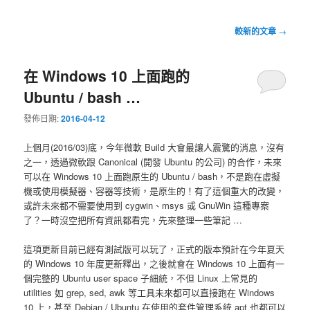
文
較新的文章
→
章
導
在 Windows 10 上面跑的
覽
Ubuntu / bash …
發佈日期:
2016-04-12
上個月(2016/03)底，今年微軟 Build 大會最讓人震驚的消息，沒有
之一，透過微軟跟 Canonical (開發 Ubuntu 的公司) 的合作，未來
可以在 Windows 10 上面跑原生的 Ubuntu / bash，不是跑在虛擬
機或使用模擬器、容器等技術，是原生的！有了這個重大的改變，
或許未來都不需要使用到 cygwin、msys 或 GnuWin 這種專案
了？一時沒空把所有資訊都看完，先來整理一些筆記 …
這項更新目前已經有測試版可以玩了，正式的版本預計在今年夏天
的 Windows 10 年度更新釋出，之後就會在 Windows 10 上面有一
個完整的 Ubuntu user space 子細統，不但 Linux 上常見的
utilities 如 grep, sed, awk 等工具未來都可以直接跑在 Windows
10 上，甚至 Debian / Ubuntu 在使用的套件管理系統 apt 也都可以