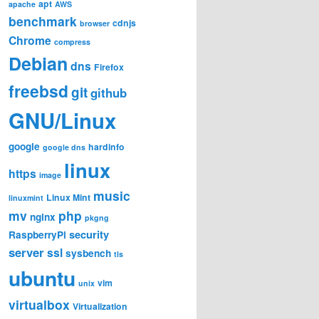
apt
apache
AWS
benchmark
cdnjs
browser
Chrome
compress
Debian
dns
Firefox
freebsd
git
github
GNU/Linux
google
hardinfo
google dns
linux
https
image
music
Linux Mint
linuxmint
mv
php
nginx
pkgng
security
RaspberryPi
server
ssl
sysbench
tls
ubuntu
vim
unix
virtualbox
Virtualization