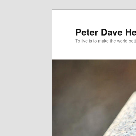
跳
跳
至
至
主
輔
Peter Dave He
要
助
To live is to make the world bett
內
內
容
容