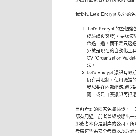
我要找 Let’s Encrypt 以
Let’s Encrypt 的整
成驗證後簽發)，要讓沒
帶過一遍，而不是只透
外就是現在的自動化工具只適用於
OV (Organization Va
法。
Let’s Encrypt 
仍有其限制，使用憑證
我想要在內部網路環境
開、或是自簽憑證再把
目前看到的兩家免費憑證，一家是老
都有用過，前者曾經被爆出一
那後者本身是對岸的公司，所
考慮這些為安全考量以及政治