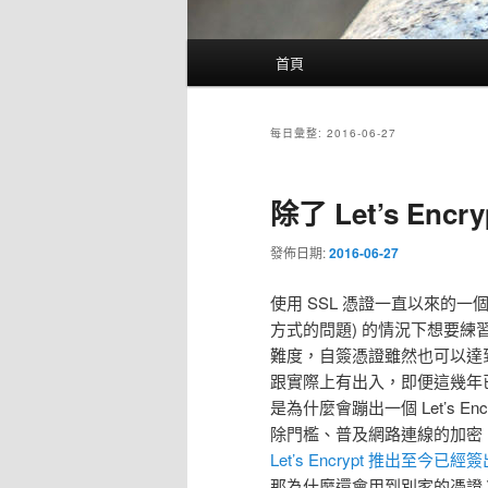
主
首頁
要
選
單
每日彙整:
2016-06-27
除了 Let’s Enc
發佈日期:
2016-06-27
使用 SSL 憑證一直以來的
方式的問題) 的情況下想要練習
難度，自簽憑證雖然也可以達
跟實際上有出入，即便這幾年
是為什麼會蹦出一個 Let’s E
除門檻、普及網路連線的加密， L
Let’s Encrypt 推出至
那為什麼還會用到別家的憑證