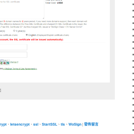
面
rypt
、
letsencrypt
、
ssl
、
StartSSL
、
tls
、
WoSign
|
發佈留言