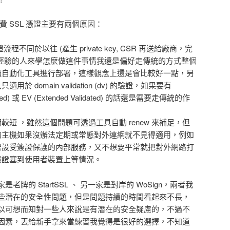
外的免費 SSL 憑證主要有兩個原因：
個簽證流程不同於以往 (產生 private key, CSR 再送給廠商，完
經驗的人來學怎麼做這件事情我還是偏好走傳統的方式整個
過自動化工具進行部署，這樣觀念上還是會比較好一點，另
 domain validation (dv) 的驗證，如果要有
lidated) 或 EV (Extended Validated) 的話還是需要走傳統的作
憑證有效期較短 ，雖然這個問題可透過工具自動 renew 來補足，但
的主機如果沒辦法定期或常態對外連網就不見得適用，例如
架設受簽證保護的內部服務，又不想要平常就把對外網路打
憑證塞到使用者裝置上等情況。
牌的 StartSSL 、 另一家是對岸的 WoSign，兩者我
些潛在的安全性問題，但是問題持續的時間看起來不長，
以可想而知對一些人來說是有潛在的安全疑慮的，不過不
因素，丟給新手拿來當練習我覺得是很好的選擇，不知道