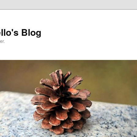
llo's Blog
er.