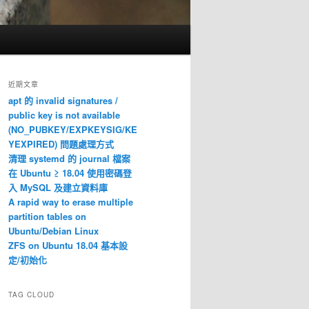
近期文章
apt 的 invalid signatures /
public key is not available
(NO_PUBKEY/EXPKEYSIG/KE
YEXPIRED) 問題處理方式
清理 systemd 的 journal 檔案
在 Ubuntu ≥ 18.04 使用密碼登
入 MySQL 及建立資料庫
A rapid way to erase multiple
partition tables on
Ubuntu/Debian Linux
ZFS on Ubuntu 18.04 基本設
定/初始化
TAG CLOUD