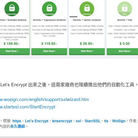
 Let’s Encrypt 出來之後，這兩家廠商也陸續推出他們的自動化工
ww.wosign.com/english/support/sslwizard.htm
w.startssl.com/StartEncrypt
，標籤:
https
、
Let's Encrypt
、
letsencrypt
、
ssl
、
StartSSL
、
tls
、
WoSign
，作者
內容的
永久連結
。