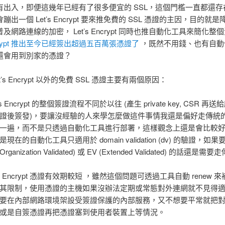
有出入，即便這幾年已經有了很多便宜的 SSL，這個門檻一直都還存
蹦出一個 Let’s Encrypt 要來推免費的 SSL 憑證的主因，目的就
及網路連線的加密， Let’s Encrypt 同時也推自動化工具來簡化整
Encrypt 推出至今已經簽出超過五百萬張憑證了
，既然不用錢、也有自動
還會用到別家的憑證？
t’s Encrypt 以外的免費 SSL 憑證主要有兩個原因：
’s Encrypt 的整個簽證流程不同於以往 (產生 private key, CSR 再
證後簽發)，要讓沒經驗的人來學怎麼做這件事情我還是偏好走傳統
一遍，而不是只透過自動化工具進行部署，這樣觀念上還是會比較
是現在的自動化工具只適用於 domain validation (dv) 的驗證，如果
(Organization Validated) 或 EV (Extended Validated) 的話還是
t’s Encrypt 憑證有效期較短 ，雖然這個問題可透過工具自動 renew 
其限制，使用憑證的主機如果沒辦法定期或常態對外連網就不見得
要在內部網路環境架設受簽證保護的內部服務，又不想要平常就把
或是自簽憑證再把憑證塞到使用者裝置上等情況。