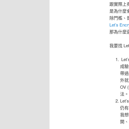
跟實際上
是為什麼會
除門檻、普
Let’s 
那為什麼
我要找 Le
Let
成驗
帶過
外就
OV 
法。
Le
仍有
我想
開、