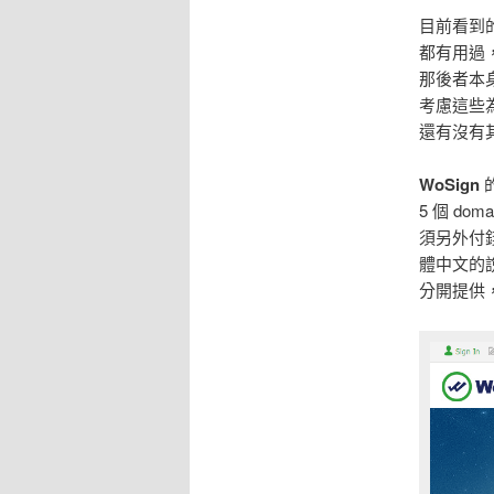
目前看到的
都有用過
那後者本
考慮這些
還有沒有
WoSign
5 個 d
須另外付
體中文的說明
分開提供，