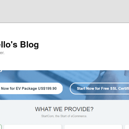
llo's Blog
er.