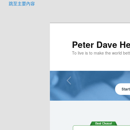
跳至主要內容
Peter Dave He
To live is to make the world bett