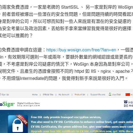
兩家免費憑證，一家是老牌的 StartSSL 、 另一家是對岸的 WoSig
，前者曾經被爆出一些潛在的安全性問題，但是問題持續的時間看起
身是對岸的公司，所以可想而知對一些人來說是有潛在的安全疑慮的
為安全考量以及政治因素，丟給新手拿來當練習我覺得是很好的選擇
其他可以推薦的？
的免費憑證申請在這邊：
https://buy.wosign.com/free/?lan=en
，一個
omain，有效期限可選則一年或兩年，要額外數量的網域認證或是更長
錢，不考慮是對岸公司疑慮的情況下，WoSign 本身因為是對岸公司
文件、且產生的憑證會按照不同的 httpd 如 IIS、nginx、apach
不用煩惱Intermediate的問題，我覺得對新手來說是很好的入門。