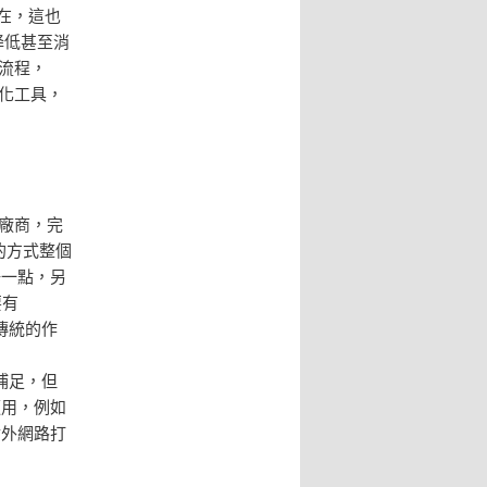
在，這也
是降低甚至消
個流程，
化工具，
送給廠商，完
的方式整個
好一點，另
要有
需要走傳統的作
來補足，但
適用，例如
對外網路打