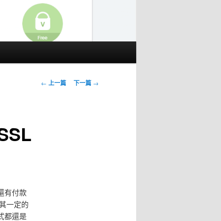
文
←
上一篇
下一篇
→
章
導
覽
SSL
還有付款
有其一定的
式都還是