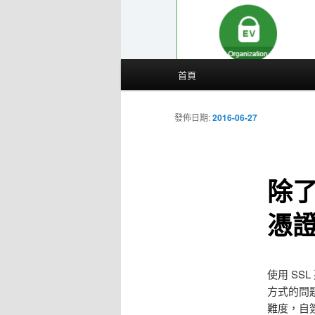
主
首頁
要
選
單
發佈日期:
2016-06-27
除了 
憑
使用 SS
方式的問題
難度，自