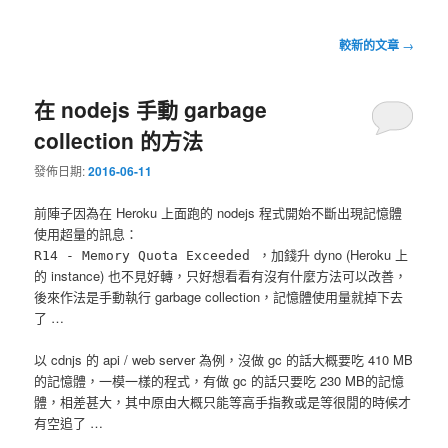
文
較新的文章
→
章
導
在 nodejs 手動 garbage
覽
collection 的方法
發佈日期:
2016-06-11
前陣子因為在 Heroku 上面跑的 nodejs 程式開始不斷出現記憶體
使用超量的訊息：
，加錢升 dyno (Heroku 上
R14 - Memory Quota Exceeded
的 instance) 也不見好轉，只好想看看有沒有什麼方法可以改善，
後來作法是手動執行 garbage collection，記憶體使用量就掉下去
了 …
以 cdnjs 的 api / web server 為例，沒做 gc 的話大概要吃 410 MB
的記憶體，一模一樣的程式，有做 gc 的話只要吃 230 MB的記憶
體，相差甚大，其中原由大概只能等高手指教或是等很閒的時候才
有空追了 …