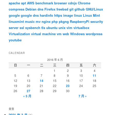
apache
apt
AWS
benchmark
browser
cdnjs
Chrome
compress
Debian
dns
Firefox
freebsd
git
github
GNU/Linux
google
google dns
hardinfo
https
image
linux
Linux Mint
linuxmint
music
mv
nginx
php
pkgng
RaspberryPi
security
server
ssl
sysbench
tls
ubuntu
unix
vim
virtualbox
Virtualization
virtual machine
vm
web
Windows
wordpress
youtube
CALENDAR
2016 年 6 月
日
一
二
三
四
五
六
1
2
3
4
5
6
7
8
9
10
11
12
13
14
15
16
17
18
19
20
21
22
23
24
25
26
27
28
29
30
« 5 月
7 月 »
彙整
2021 年 3 月
(1)