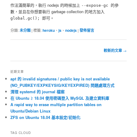
作法滿簡單的，執行 nodejs 的時候加上
的參
--expose-gc
數，並且在你想要執行 garbage collection 的地方加入
即可。
global.gc();
分類:
未分類
|
標籤:
heroku
、
js
、
nodejs
|
發佈留言
文
較新的文章
→
章
導
覽
近期文章
apt 的 invalid signatures / public key is not available
(NO_PUBKEY/EXPKEYSIG/KEYEXPIRED) 問題處理方式
清理 systemd 的 journal 檔案
在 Ubuntu ≥ 18.04 使用密碼登入 MySQL 及建立資料庫
A rapid way to erase multiple partition tables on
Ubuntu/Debian Linux
ZFS on Ubuntu 18.04 基本設定/初始化
TAG CLOUD