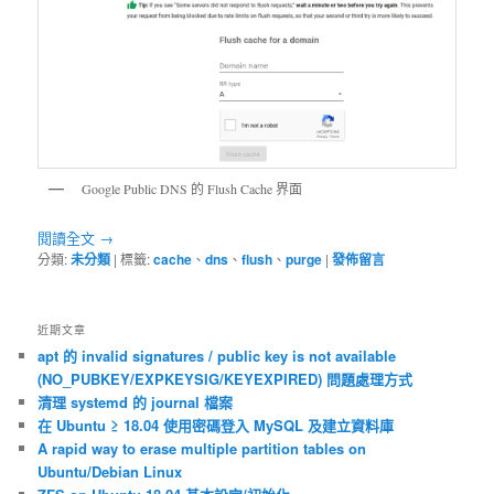
Google Public DNS 的 Flush Cache 界面
閱讀全文
→
分類:
未分類
|
標籤:
cache
、
dns
、
flush
、
purge
|
發佈留言
近期文章
apt 的 invalid signatures / public key is not available
(NO_PUBKEY/EXPKEYSIG/KEYEXPIRED) 問題處理方式
清理 systemd 的 journal 檔案
在 Ubuntu ≥ 18.04 使用密碼登入 MySQL 及建立資料庫
A rapid way to erase multiple partition tables on
Ubuntu/Debian Linux