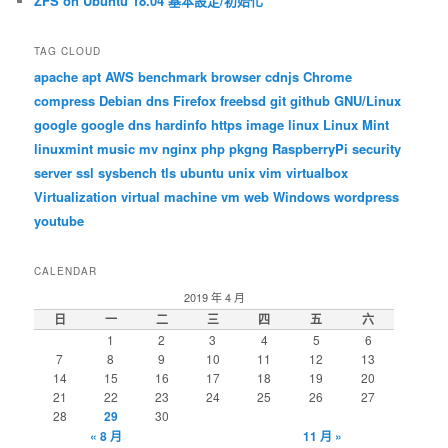
ZFS on Ubuntu 18.04 基本設定/初始化
TAG CLOUD
apache
apt
AWS
benchmark
browser
cdnjs
Chrome
compress
Debian
dns
Firefox
freebsd
git
github
GNU/Linux
google
google dns
hardinfo
https
image
linux
Linux Mint
linuxmint
music
mv
nginx
php
pkgng
RaspberryPi
security
server
ssl
sysbench
tls
ubuntu
unix
vim
virtualbox
Virtualization
virtual machine
vm
web
Windows
wordpress
youtube
CALENDAR
2019 年 4 月
日
一
二
三
四
五
六
1
2
3
4
5
6
7
8
9
10
11
12
13
14
15
16
17
18
19
20
21
22
23
24
25
26
27
28
29
30
« 8 月
11 月 »