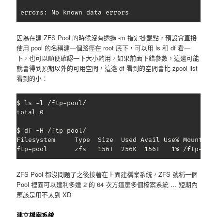
 errors: No known data errors
因為在建 ZFS Pool 的時候沒有透過 -m 指定掛載點，預設會直接
使用 pool 的名稱建一個路徑在 root 底下，可以用 ls 和 df 看一
下，也可以順便確認一下大小夠用，如果前面下錯參數，這邊可能
就會得到預期以外的可用空間，這邊 df 看到的空間會比 zpool list
看到的小：
$ ls -l /ftp-pool/

total 0

$ df -H /ftp-pool/

Filesystem     Type  Size  Used Avail Use% Mounted o
ftp-pool       zfs   156T  256K  156T   1% /ftp-poo
ZFS Pool 都沒問題了之後接著在上面建檔案系統，ZFS 號稱一個
Pool 裡面可以建利多達 2 的 64 次方這麼多個檔案系統 … 短期內
應該是用不太到 XD
建立檔案系統