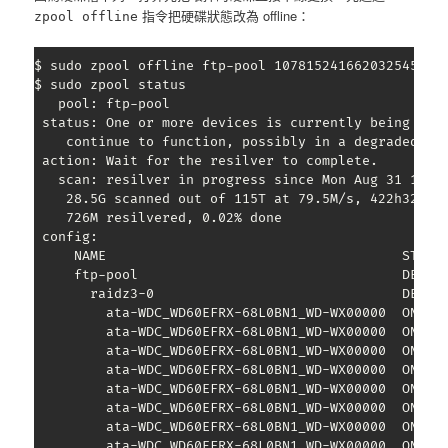
指令把硬碟狀態改為 offline：
zpool offline
$ sudo zpool offline ftp-pool 1078152416620325459

$ sudo zpool status

   pool: ftp-pool

 status: One or more devices is currently being resi
	continue to function, possibly in a degraded state.

 action: Wait for the resilver to complete.

   scan: resilver in progress since Mon Aug 31 15:14
	28.5G scanned out of 115T at 79.5M/s, 422h32m to go

	726M resilvered, 0.02% done

 config:

     NAME                                     STATE 
     ftp-pool                                 DEGRAD
       raidz3-0                               DEGRAD
         ata-WDC_WD60EFRX-68L0BN1_WD-WX00000  ONLINE
         ata-WDC_WD60EFRX-68L0BN1_WD-WX00000  ONLINE
         ata-WDC_WD60EFRX-68L0BN1_WD-WX00000  ONLINE
         ata-WDC_WD60EFRX-68L0BN1_WD-WX00000  ONLINE
         ata-WDC_WD60EFRX-68L0BN1_WD-WX00000  ONLINE
         ata-WDC_WD60EFRX-68L0BN1_WD-WX00000  ONLINE
         ata-WDC_WD60EFRX-68L0BN1_WD-WX00000  ONLINE
         ata-WDC_WD60EFRX-68L0BN1_WD-WX00000  ONLINE