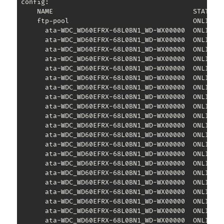
 config:

     NAME                                   STATE   
     ftp-pool                               ONLINE  
       ata-WDC_WD60EFRX-68L0BN1_WD-WX00000  ONLINE  
       ata-WDC_WD60EFRX-68L0BN1_WD-WX00000  ONLINE  
       ata-WDC_WD60EFRX-68L0BN1_WD-WX00000  ONLINE  
       ata-WDC_WD60EFRX-68L0BN1_WD-WX00000  ONLINE  
       ata-WDC_WD60EFRX-68L0BN1_WD-WX00000  ONLINE  
       ata-WDC_WD60EFRX-68L0BN1_WD-WX00000  ONLINE  
       ata-WDC_WD60EFRX-68L0BN1_WD-WX00000  ONLINE  
       ata-WDC_WD60EFRX-68L0BN1_WD-WX00000  ONLINE  
       ata-WDC_WD60EFRX-68L0BN1_WD-WX00000  ONLINE  
       ata-WDC_WD60EFRX-68L0BN1_WD-WX00000  ONLINE  
       ata-WDC_WD60EFRX-68L0BN1_WD-WX00000  ONLINE  
       ata-WDC_WD60EFRX-68L0BN1_WD-WX00000  ONLINE  
       ata-WDC_WD60EFRX-68L0BN1_WD-WX00000  ONLINE  
       ata-WDC_WD60EFRX-68L0BN1_WD-WX00000  ONLINE  
       ata-WDC_WD60EFRX-68L0BN1_WD-WX00000  ONLINE  
       ata-WDC_WD60EFRX-68L0BN1_WD-WX00000  ONLINE  
       ata-WDC_WD60EFRX-68L0BN1_WD-WX00000  ONLINE  
       ata-WDC_WD60EFRX-68L0BN1_WD-WX00000  ONLINE  
       ata-WDC_WD60EFRX-68L0BN1_WD-WX00000  ONLINE  
       ata-WDC_WD60EFRX-68L0BN1_WD-WX00000  ONLINE  
       ata-WDC_WD60EFRX-68L0BN1_WD-WX00000  ONLINE  