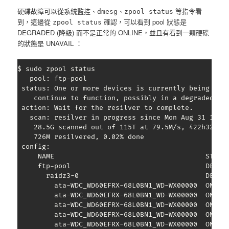
硬碟故障可以從系統監控、
、
等指令看
dmesg
zpool status
到，這邊從
確認，可以看到 pool 狀態是
zpool status
DEGRADED (降級) 而不是正常的 ONLINE，並且有看到一顆硬碟
的狀態是 UNAVAIL ：
$ sudo zpool status

   pool: ftp-pool

 status: One or more devices is currently being resi
	continue to function, possibly in a degraded state.

 action: Wait for the resilver to complete.

   scan: resilver in progress since Mon Aug 31 15:14
	28.5G scanned out of 115T at 79.5M/s, 422h32m to go

	726M resilvered, 0.02% done

 config:

     NAME                                     STATE 
     ftp-pool                                 DEGRAD
       raidz3-0                               DEGRAD
         ata-WDC_WD60EFRX-68L0BN1_WD-WX00000  ONLINE
         ata-WDC_WD60EFRX-68L0BN1_WD-WX00000  ONLINE
         ata-WDC_WD60EFRX-68L0BN1_WD-WX00000  ONLINE
         ata-WDC_WD60EFRX-68L0BN1_WD-WX00000  ONLINE
         ata-WDC_WD60EFRX-68L0BN1_WD-WX00000  ONLINE