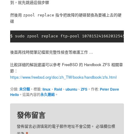
到，就先跳過這個步驟
然後用
指令把故障的硬碟替換為要補上去的硬
zpool replace
碟
$ sudo zpool replace ftp-pool 1078152416620325459 /
後面再找時間筆記檔案完整性檢查等維護工作 …
比較詳細的解說建議可以參考 FreeBSD 的 Handbook ZFS 相關章
節：
https://www.freebsd.org/doc/zh_TW/books/handbook/zfs.html
分類:
未分類
，標籤:
linux
、
Raid
、
ubuntu
、
ZFS
，作者:
Peter Dave
Hello
。這篇內容的
永久連結
。
發佈留言
發佈留言必須填寫的電子郵件地址不會公開。
必填欄位標
示為