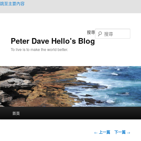
跳至主要內容
搜尋
Peter Dave Hello's Blog
To live is to make the world better.
主
首頁
要
選
單
文
←
上一篇
下一篇
→
章