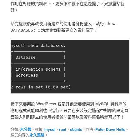
作用在對應的資料表上，更多細節就不在這邊提了，只抓重點就
好。
給完權限後再改使用新建立的使用者身份登入，執行
show
查詢就會看到新建立的資料庫了：
DATABASES;
mysql> show databases;

+--------------------+

| Database           |

+--------------------+

| information_schema |

| WordPress          |

+--------------------+

2 rows in set (0.00 sec)
接下來要架設 WordPress 或是其他需要使用到 MySQL 資料庫的
應用程式就能順利往下進行，只要在安裝設定過程中對應的設定頁
面輸入剛剛建立的使用者帳號、密碼以及資料庫名稱就可以了！
分類:
未分類
，標籤:
mysql
、
root
、
ubuntu
，作者:
Peter Dave Hello
。
這篇內容的
永久連結
。