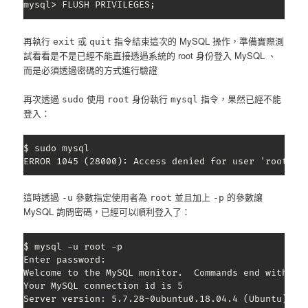
mysql> FLUSH PRIVILEGES;
再執行
或
指令結束這次的 MySQL 操作，準備實際測
exit
quit
試看看是不是已經不能直接透過系統的 root 身份登入 MySQL 、
而是必須透過密碼的方式進行驗證
再次透過
使用
身份執行
指令，果然已經不能
sudo
root
mysql
登入：
$ sudo mysql

ERROR 1045 (28000): Access denied for user 'root'@'
這時透過
參數指定使用者為
並且加上
的參數讓
-u
root
-p
MySQL 詢問密碼，已經可以順利登入了：
$ mysql -u root -p

Enter password: 

Welcome to the MySQL monitor.  Commands end with ; o
Your MySQL connection id is 5

Server version: 5.7.28-0ubuntu0.18.04.4 (Ubuntu)
