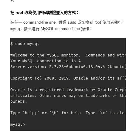
把 root 改為使用密碼驗證登入的方式：
在任一 command-line shell 透過 sudo 或切換到 root 使用者執行
指令進行 MySQL command-line 操作：
mysql
$ sudo mysql

Welcome to the MySQL monitor.  Commands end with ; o
Your MySQL connection id is 4

Server version: 5.7.28-0ubuntu0.18.04.4 (Ubuntu)

Copyright (c) 2000, 2019, Oracle and/or its affiliat
Oracle is a registered trademark of Oracle Corporati
affiliates. Other names may be trademarks of their r
owners.

Type 'help;' or '\h' for help. Type '\c' to clear th
mysql> 