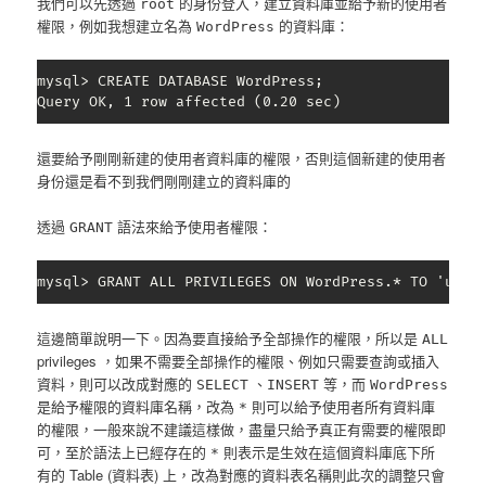
我們可以先透過
的身份登入，建立資料庫並給予新的使用者
root
權限，例如我想建立名為
的資料庫：
WordPress
mysql> CREATE DATABASE WordPress;

Query OK, 1 row affected (0.20 sec)
還要給予剛剛新建的使用者資料庫的權限，否則這個新建的使用者
身份還是看不到我們剛剛建立的資料庫的
透過
語法來給予使用者權限：
GRANT
mysql> GRANT ALL PRIVILEGES ON WordPress.* TO 'user
這邊簡單說明一下。因為要直接給予全部操作的權限，所以是
ALL
privileges ，如果不需要全部操作的權限、例如只需要查詢或插入
資料，則可以改成對應的
、
等，而
SELECT
INSERT
WordPress
是給予權限的資料庫名稱，改為
則可以給予使用者所有資料庫
*
的權限，一般來說不建議這樣做，盡量只給予真正有需要的權限即
可，至於語法上已經存在的
則表示是生效在這個資料庫底下所
*
有的 Table (資料表) 上，改為對應的資料表名稱則此次的調整只會