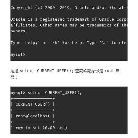
Copyright (c) 2000, 2019, Oracle and/or its affiliat
Oracle is a registered trademark of Oracle Corporati
affiliates. Other names may be trademarks of their r
owners.

Type 'help;' or '\h' for help. Type '\c' to clear th
mysql> 
透過
查詢確認身份是
無
select CURRENT_USER();
root
誤：
mysql> select CURRENT_USER();

+----------------+

| CURRENT_USER() |

+----------------+

| root@localhost |

+----------------+

1 row in set (0.00 sec)