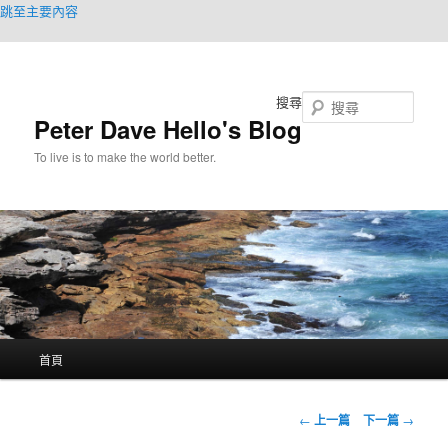
跳至主要內容
搜尋
Peter Dave Hello's Blog
To live is to make the world better.
主
首頁
要
選
單
文
←
上一篇
下一篇
→
章