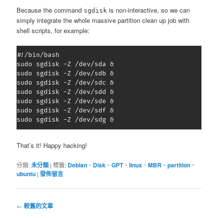
Because the command
is non-interactive, so we can
sgdisk
simply integrate the whole massive partition clean up job with
shell scripts, for example:
#!/bin/bash

sudo sgdisk -Z /dev/sda &

sudo sgdisk -Z /dev/sdb &

sudo sgdisk -Z /dev/sdc &

sudo sgdisk -Z /dev/sdd &

sudo sgdisk -Z /dev/sde &

sudo sgdisk -Z /dev/sdf &

sudo sgdisk -Z /dev/sdg &
That’s it! Happy hacking!
分類:
未分類
|
標籤:
Debian
、
Disk
、
GPT
、
linux
、
MBR
、
partition
、
ubuntu
|
發佈留言
文
←
較舊的文章
章