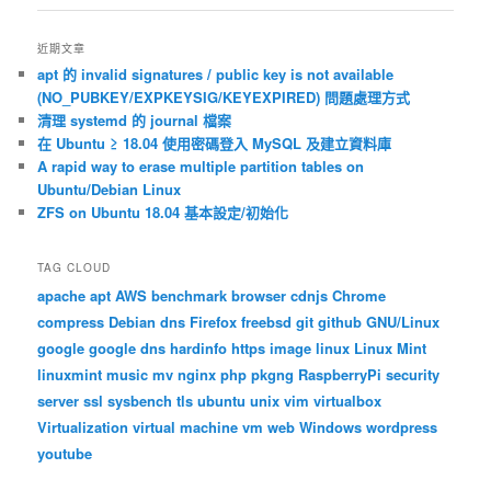
導
覽
近期文章
apt 的 invalid signatures / public key is not available
(NO_PUBKEY/EXPKEYSIG/KEYEXPIRED) 問題處理方式
清理 systemd 的 journal 檔案
在 Ubuntu ≥ 18.04 使用密碼登入 MySQL 及建立資料庫
A rapid way to erase multiple partition tables on
Ubuntu/Debian Linux
ZFS on Ubuntu 18.04 基本設定/初始化
TAG CLOUD
apache
apt
AWS
benchmark
browser
cdnjs
Chrome
compress
Debian
dns
Firefox
freebsd
git
github
GNU/Linux
google
google dns
hardinfo
https
image
linux
Linux Mint
linuxmint
music
mv
nginx
php
pkgng
RaspberryPi
security
server
ssl
sysbench
tls
ubuntu
unix
vim
virtualbox
Virtualization
virtual machine
vm
web
Windows
wordpress
youtube