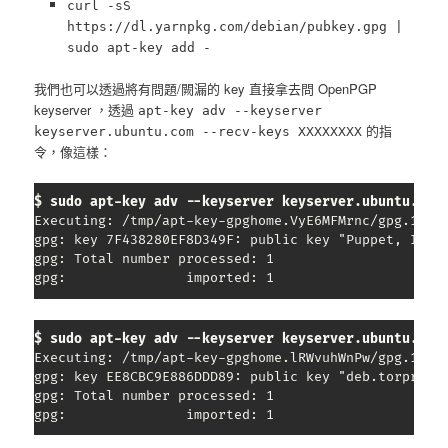
curl -sS
https://dl.yarnpkg.com/debian/pubkey.gpg |
sudo apt-key add -
我們也可以透過將有問題/闕漏的 key 直接拿去問 OpenPGP
keyserver ，透過
apt-key adv --keyserver
的指
keyserver.ubuntu.com --recv-keys XXXXXXXX
令，像這樣：
$ sudo apt-key adv --keyserver keyserver.ubuntu.com
Executing: /tmp/apt-key-gpghome.VyE6MFMrnc/gpg.1.sh 
gpg: key 7F438280EF8D349F: public key "Puppet, Inc. 
gpg: Total number processed: 1

gpg:               imported: 1
$ sudo apt-key adv --keyserver keyserver.ubuntu.com
Executing: /tmp/apt-key-gpghome.lRWvuhWnPw/gpg.1.sh 
gpg: key EE8CBC9E886DDD89: public key "deb.torprojec
gpg: Total number processed: 1

gpg:               imported: 1