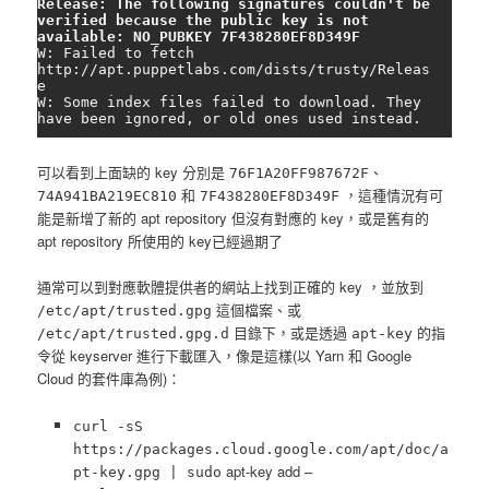
Release: The following signatures couldn't be 
verified because the public key is not 
available: NO_PUBKEY 7F438280EF8D349F
W: Failed to fetch 
http://apt.puppetlabs.com/dists/trusty/Releas
e

W: Some index files failed to download. They 
have been ignored, or old ones used instead.
可以看到上面缺的 key 分別是
、
76F1A20FF987672F
和
，這種情況有可
74A941BA219EC810
7F438280EF8D349F
能是新增了新的 apt repository 但沒有對應的 key，或是舊有的
apt repository 所使用的 key已經過期了
通常可以到對應軟體提供者的網站上找到正確的 key ，並放到
這個檔案、或
/etc/apt/trusted.gpg
目錄下，或是透過
的指
/etc/apt/trusted.gpg.d
apt-key
令從 keyserver 進行下載匯入，像是這樣(以 Yarn 和 Google
Cloud 的套件庫為例)：
curl -sS
https://packages.cloud.google.com/apt/doc/a
apt-key add –
pt-key.gpg |
sudo