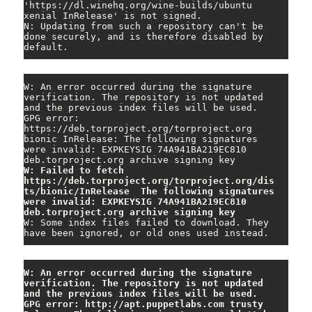
'https://dl.winehq.org/wine-builds/ubuntu 
xenial InRelease' is not signed.

N: Updating from such a repository can't be 
done securely, and is therefore disabled by 
default.
W: An error occurred during the signature 
verification. The repository is not updated 
and the previous index files will be used. 
GPG error: 
https://deb.torproject.org/torproject.org 
bionic InRelease: The following signatures 
were invalid: EXPKEYSIG 74A941BA219EC810 
W: Failed to fetch 
https://deb.torproject.org/torproject.org/dis
ts/bionic/InRelease  The following signatures 
were invalid: EXPKEYSIG 74A941BA219EC810 
deb.torproject.org archive signing key
W: Some index files failed to download. They 
have been ignored, or old ones used instead.
W: An error occurred during the signature 
verification. The repository is not updated 
and the previous index files will be used. 
GPG error: http://apt.puppetlabs.com trusty 