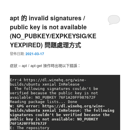
apt 的 invalid signatures /
public key is not available
(NO_PUBKEY/EXPKEYSIG/KE
YEXPIRED) 問題處理方式
發佈日期:
2021-03-17
症狀 – apt / apt-get 操作時出現以下錯誤：
Err:4 https://dl.winehq.org/wine-
builds/ubuntu xenial InRelease

  The following signatures couldn't be 
verified because the public key is not 
available: NO_PUBKEY 76F1A20FF987672F

W: GPG error: https://dl.winehq.org/wine-
builds/ubuntu xenial InRelease: The following 
signatures couldn't be verified because the 
public key is not available: NO_PUBKEY 
76F1A20FF987672F
E: The repository 