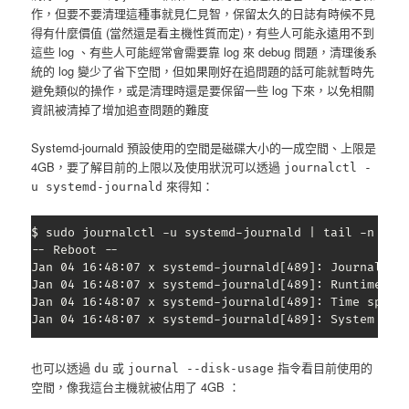
作，但要不要清理這種事就見仁見智，保留太久的日誌有時候不見
得有什麼價值 (當然還是看主機性質而定)，有些人可能永遠用不到
這些 log 、有些人可能經常會需要靠 log 來 debug 問題，清理後系
統的 log 變少了省下空間，但如果剛好在追問題的話可能就暫時先
避免類似的操作，或是清理時還是要保留一些 log 下來，以免相關
資訊被清掉了增加追查問題的難度
Systemd-journald 預設使用的空間是磁碟大小的一成空間、上限是
4GB，要了解目前的上限以及使用狀況可以透過
journalctl -
來得知：
u systemd-journald
$ sudo journalctl -u systemd-journald | tail -n 5

-- Reboot --

Jan 04 16:48:07 x systemd-journald[489]: Journal sta
Jan 04 16:48:07 x systemd-journald[489]: Runtime jou
Jan 04 16:48:07 x systemd-journald[489]: Time spent 
Jan 04 16:48:07 x systemd-journald[489]: System jou
也可以透過
或
指令看目前使用的
du
journal --disk-usage
空間，像我這台主機就被佔用了 4GB ：