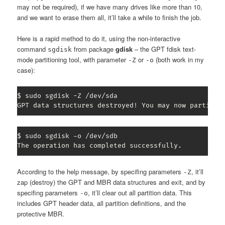
may not be required), if we have many drives like more than 10,
and we want to erase them all, it’ll take a while to finish the job.
Here is a rapid method to do it, using the non-interactive
command
from package
gdisk
– the GPT fdisk text-
sgdisk
mode partitioning tool, with parameter
or
(both work in my
-Z
-o
case):
$ sudo sgdisk -Z /dev/sda

GPT data structures destroyed! You may now partitio
$ sudo sgdisk -o /dev/sdb

The operation has completed successfully.
According to the help message, by specifing parameters
, it’ll
-Z
zap (destroy) the GPT and MBR data structures and exit, and by
specifing parameters
, it’ll clear out all partition data. This
-o
includes GPT header data, all partition definitions, and the
protective MBR.