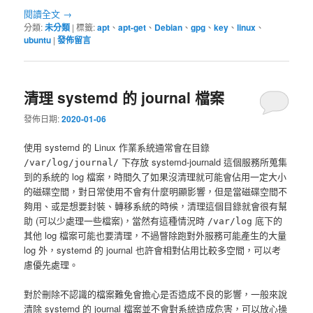
閱讀全文
→
分類:
未分類
|
標籤:
apt
、
apt-get
、
Debian
、
gpg
、
key
、
linux
、
ubuntu
|
發佈留言
清理 systemd 的 journal 檔案
發佈日期:
2020-01-06
使用 systemd 的 Linux 作業系統通常會在目錄
下存放 systemd-journald 這個服務所蒐集
/var/log/journal/
到的系統的 log 檔案，時間久了如果沒清理就可能會佔用一定大小
的磁碟空間，對日常使用不會有什麼明顯影響，但是當磁碟空間不
夠用、或是想要封裝、轉移系統的時候，清理這個目錄就會很有幫
助 (可以少處理一些檔案)，當然有這種情況時
底下的
/var/log
其他 log 檔案可能也要清理，不過瞥除跑對外服務可能產生的大量
log 外，systemd 的 journal 也許會相對佔用比較多空間，可以考
慮優先處理。
對於刪除不認識的檔案難免會擔心是否造成不良的影響，一般來說
清除 systemd 的 journal 檔案並不會對系統造成危害，可以放心操