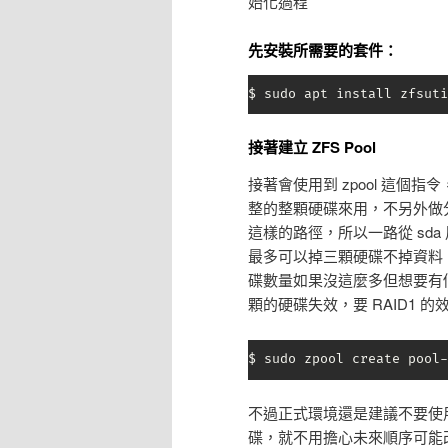
始化過程
先安裝所需要的套件：
$ sudo apt install zfsuti
接著建立 ZFS Pool
接著會使用到 zpool 這個指
整的整顆硬碟來用，不另外做分割，
這樣的路徑，所以一路從 sda 用到 s
最多可以掉三顆硬碟不掉資料，
碟數量如果沒這麼多但想要有個保險
顆的硬碟失效，要 RAID1 的效
$ sudo zpool create pool-
不過正式環境還是建議不要使用 sda /
碟，就不用擔心未來順序可能