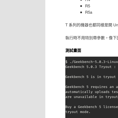
R5
R5a
T 系列的機器也都同樣是開 Unli
執行時不用特別帶參數，像下
測試畫面
$ ./Geekbench-5.0.3-Linux
Geekbench 5.0.3 Tryout : 
Geekbench 5 is in tryout 
Geekbench 5 requires an a
automatically uploads tes
are unavailable in tryout
Buy a Geekbench 5 license
tryout mode.
