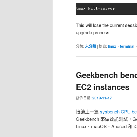
tmux kill-server
This will lose the current sess
upgrade process.
分類:
未分類
|
標籤:
linux
、
terminal
Geekbench benc
EC2 instances
發佈日期:
2019-11-17
接續上一篇
sysbench CPU ben
Geekbench 來做效能測試，
Linux、macOS、Andro