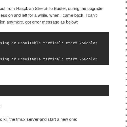
ost from Raspbian Stretch to Buster, during the upgrade
ssion and left for a while, when I came back, I can’t
ion anymore, got error message as below:
sing or unsuitable terminal: xterm-256color

sing or unsuitable terminal: xterm-256color
n.
to kill the tmux server and start a new one: