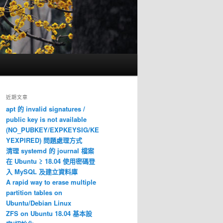
近期文章
apt 的 invalid signatures /
public key is not available
(NO_PUBKEY/EXPKEYSIG/KE
YEXPIRED) 問題處理方式
清理 systemd 的 journal 檔案
在 Ubuntu ≥ 18.04 使用密碼登
入 MySQL 及建立資料庫
A rapid way to erase multiple
partition tables on
Ubuntu/Debian Linux
ZFS on Ubuntu 18.04 基本設