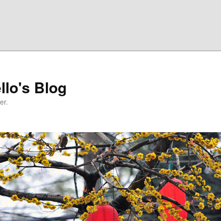
llo's Blog
er.