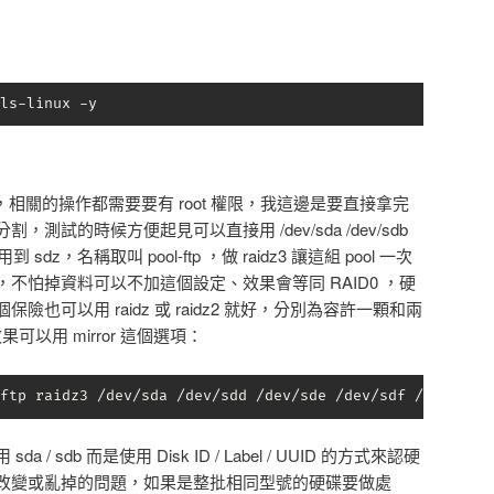
ls-linux -y
令，相關的操作都需要要有 root 權限，我這邊是要直接拿完
測試的時候方便起見可以直接用 /dev/sda /dev/sdb
dz，名稱取叫 pool-ftp ，做 raidz3 讓這組 pool 一次
不怕掉資料可以不加這個設定、效果會等同 RAID0 ，硬
也可以用 raidz 或 raidz2 就好，分別為容許一顆和兩
果可以用 mirror 這個選項：
ftp raidz3 /dev/sda /dev/sdd /dev/sde /dev/sdf /dev/sdg 
 sdb 而是使用 Disk ID / Label / UUID 的方式來認硬
改變或亂掉的問題，如果是整批相同型號的硬碟要做處