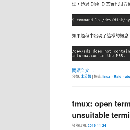
理，透過 Disk ID 其實也很
$ command ls /dev/disk/by
如果過程中出現了這樣的訊息，
/dev/sdz does not contain
information in the MBR.
閱讀全文
→
分類:
未分類
|
標籤:
linux
、
Raid
、
ub
tmux: open termi
unsuitable termi
發佈日期:
2019-11-24