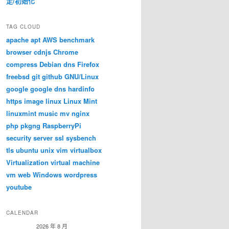
定/初始化
TAG CLOUD
apache
apt
AWS
benchmark
browser
cdnjs
Chrome
compress
Debian
dns
Firefox
freebsd
git
github
GNU/Linux
google
google dns
hardinfo
https
image
linux
Linux Mint
linuxmint
music
mv
nginx
php
pkgng
RaspberryPi
security
server
ssl
sysbench
tls
ubuntu
unix
vim
virtualbox
Virtualization
virtual machine
vm
web
Windows
wordpress
/dev/sdh /dev/sdi /dev/sdj /dev/sdk /dev/sdl /dev/sdm /d
youtube
CALENDAR
2026 年 8 月