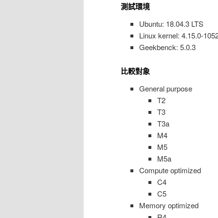
測試環境
Ubuntu: 18.04.3 LTS
Linux kernel: 4.15.0-105
Geekbenck: 5.0.3
比較對象
General purpose
T2
T3
T3a
M4
M5
M5a
Compute optimized
C4
C5
Memory optimized
R4