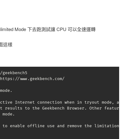
mited Mode 下去跑測試讓 CPU 可以全速運轉
面這樣
/geekbench5 

https://www.geekbench.com/

mode.

ctive Internet connection when in tryout mode, and 

t results to the Geekbench Browser. Other features 

 mode.

 to enable offline use and remove the limitations of 
