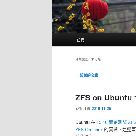
主
首頁
要
選
單
分類彙整:
未分類
文
←
較舊的文章
章
導
ZFS on Ubunt
覽
發佈日期:
2019-11-25
Ubuntu 在
15.10 開始測試 ZF
ZFS On Linux
的實做，這邊筆記一