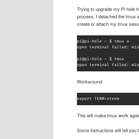
Trying to upgrade my Pi-hole h
process, I detached the tmux se
create or attach my tmux sess
pi@pi-hole ~ $ tmux a

open terminal failed: mis
pi@pi-hole ~ $ tmux

open terminal failed: mis
Workaround:
export TERM=xterm
This will make tmux work agai
Some instructions will tell you 