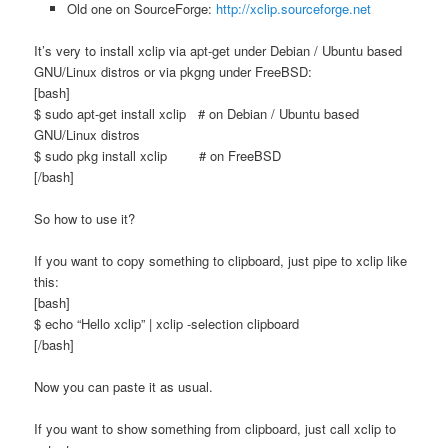
Old one on SourceForge:
http://xclip.sourceforge.net
It’s very to install xclip via apt-get under Debian / Ubuntu based
GNU/Linux distros or via pkgng under FreeBSD:
[bash]
$ sudo apt-get install xclip # on Debian / Ubuntu based
GNU/Linux distros
$ sudo pkg install xclip # on FreeBSD
[/bash]
So how to use it?
If you want to copy something to clipboard, just pipe to xclip like
this:
[bash]
$ echo “Hello xclip” | xclip -selection clipboard
[/bash]
Now you can paste it as usual.
If you want to show something from clipboard, just call xclip to