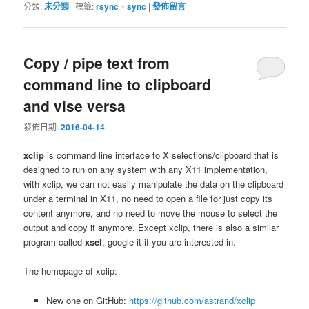
分類:
未分類
|
標籤:
rsync
、
sync
|
發佈留言
Copy / pipe text from
command line to clipboard
and vise versa
發佈日期:
2016-04-14
xclip
is command line interface to X selections/clipboard that is
designed to run on any system with any X11 implementation,
with xclip, we can not easily manipulate the data on the clipboard
under a terminal in X11, no need to open a file for just copy its
content anymore, and no need to move the mouse to select the
output and copy it anymore. Except xclip, there is also a similar
program called
xsel
, google it if you are interested in.
The homepage of xclip:
New one on GitHub:
https://github.com/astrand/xclip