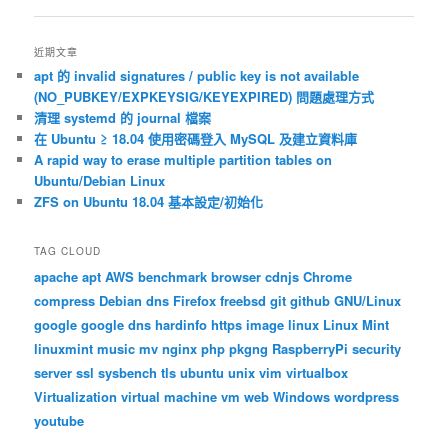
導
覽
近期文章
apt 的 invalid signatures / public key is not available
(NO_PUBKEY/EXPKEYSIG/KEYEXPIRED) 問題處理方式
清理 systemd 的 journal 檔案
在 Ubuntu ≥ 18.04 使用密碼登入 MySQL 及建立資料庫
A rapid way to erase multiple partition tables on
Ubuntu/Debian Linux
ZFS on Ubuntu 18.04 基本設定/初始化
TAG CLOUD
apache
apt
AWS
benchmark
browser
cdnjs
Chrome
compress
Debian
dns
Firefox
freebsd
git
github
GNU/Linux
google
google dns
hardinfo
https
image
linux
Linux Mint
linuxmint
music
mv
nginx
php
pkgng
RaspberryPi
security
server
ssl
sysbench
tls
ubuntu
unix
vim
virtualbox
Virtualization
virtual machine
vm
web
Windows
wordpress
youtube