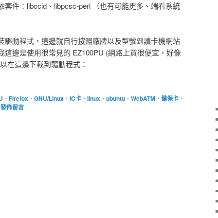
libccid、libpcsc-perl （也有可能更多、端看系統
裝驅動程式，這邊就自行按照廠牌以及型號到讀卡機網站
邊是使用很常見的 EZ100PU (網路上買很便宜，好像
可以在這邊下載到驅動程式：
U
、
Firefox
、
GNU/Linux
、
IC卡
、
linux
、
ubuntu
、
WebATM
、
健保卡
、
|
發佈留言