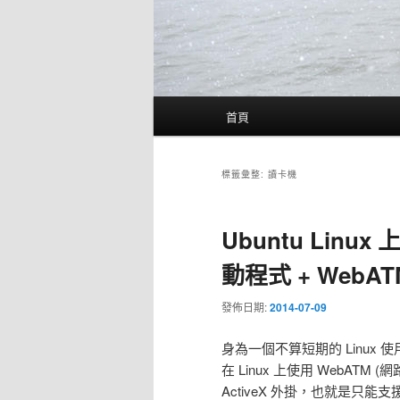
主
首頁
要
選
單
標籤彙整:
讀卡機
Ubuntu Linu
動程式 + WebA
發佈日期:
2014-07-09
身為一個不算短期的 Linux 使
在 Linux 上使用 WebATM
ActiveX 外掛，也就是只能支援微軟