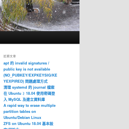
近期文章
apt 的 invalid signatures /
public key is not available
(NO_PUBKEY/EXPKEYSIG/KE
YEXPIRED) 問題處理方式
清理 systemd 的 journal 檔案
在 Ubuntu ≥ 18.04 使用密碼登
入 MySQL 及建立資料庫
A rapid way to erase multiple
partition tables on
Ubuntu/Debian Linux
ZFS on Ubuntu 18.04 基本設