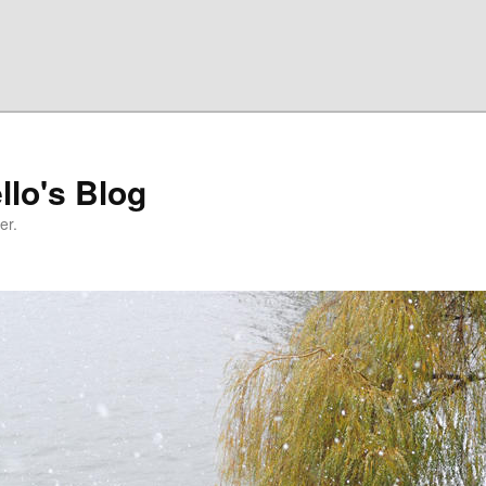
llo's Blog
er.