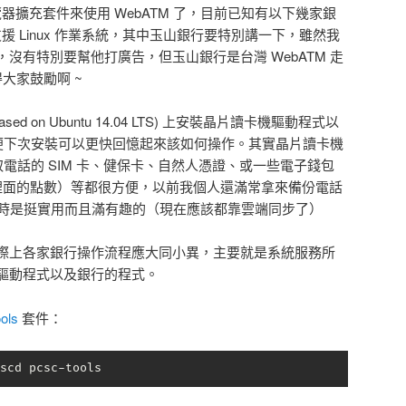
覽器擴充套件來使用 WebATM 了，目前已知有以下幾家銀
支援 Linux 作業系統，其中玉山銀行要特別講一下，雖然我
沒有特別要幫他打廣告，但玉山銀行是台灣 WebATM 走
值得大家鼓勵啊 ~
(based on Ubuntu 14.04 LTS) 上安裝晶片讀卡機驅動程式以
，以便下次安裝可以更快回憶起來該如何操作。其實晶片讀卡機
取電話的 SIM 卡、健保卡、自然人憑證、或一些電子錢包
詢裡面的點數）等都很方便，以前我個人還滿常拿來備份電話
當時是挺實用而且滿有趣的（現在應該都靠雲端同步了）
際上各家銀行操作流程應大同小異，主要就是系統服務所
驅動程式以及銀行的程式。
ols
套件：
scd pcsc-tools