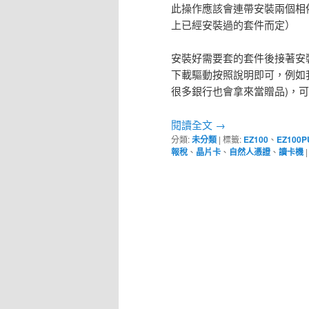
此操作應該會連帶安裝兩個相依套件：
上已經安裝過的套件而定）
安裝好需要套的套件後接著安
下載驅動按照說明即可，例如我這
很多銀行也會拿來當贈品)，
閱讀全文
→
分類:
未分類
|
標籤:
EZ100
、
EZ100P
報稅
、
晶片卡
、
自然人憑證
、
讀卡機