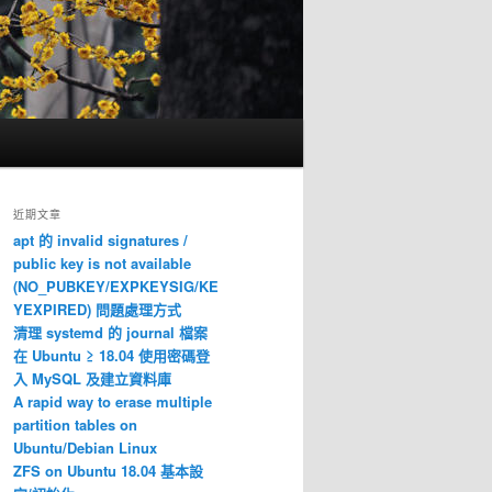
近期文章
apt 的 invalid signatures /
public key is not available
(NO_PUBKEY/EXPKEYSIG/KE
YEXPIRED) 問題處理方式
清理 systemd 的 journal 檔案
在 Ubuntu ≥ 18.04 使用密碼登
入 MySQL 及建立資料庫
A rapid way to erase multiple
partition tables on
Ubuntu/Debian Linux
ZFS on Ubuntu 18.04 基本設