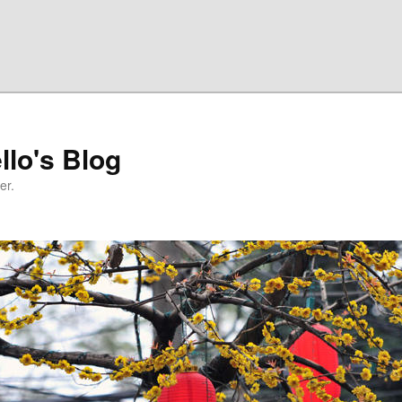
llo's Blog
er.