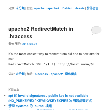
分類:
未分類
|
標籤:
apache
、
apache2
、
Debian
、
Jessie
|
發佈留言
apache2 RedirectMatch in
.htaccess
發佈日期:
2015-04-06
It’s the most easiest way to redirect from old site to new site for
me:
RedirectMatch 301 ^/(.*) http://host.name/$1
分類:
未分類
|
標籤:
.htaccess
、
apache2
|
發佈留言
近期文章
apt 的 invalid signatures / public key is not available
(NO_PUBKEY/EXPKEYSIG/KEYEXPIRED) 問題處理方式
清理 systemd 的 journal 檔案