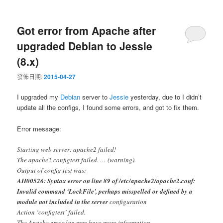
Got error from Apache after
upgraded Debian to Jessie
(8.x)
發佈日期:
2015-04-27
I upgraded my
Debian
server to
Jessie
yesterday, due to I didn’t
update all the configs, I found some errors, and got to fix them.
Error message:
Starting web server: apache2 failed!
The apache2 configtest failed. … (warning).
Output of config test was:
AH00526: Syntax error on line 89 of /etc/apache2/apache2.conf:
Invalid command ‘LockFile’, perhaps misspelled or defined by a
module not included in the server
configuration
Action ‘configtest’ failed.
The Apache error log may have more information.