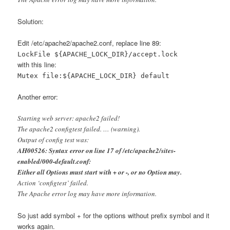
Solution:
Edit /etc/apache2/apache2.conf, replace line 89:
LockFile ${APACHE_LOCK_DIR}/accept.lock
with this line:
Mutex file:${APACHE_LOCK_DIR} default
Another error:
Starting web server: apache2 failed!
The apache2 configtest failed. … (warning).
Output of config test was:
AH00526: Syntax error on line 17 of /etc/apache2/sites-
enabled/000-default.conf:
Either all Options must start with + or -, or no Option may.
Action ‘configtest’ failed.
The Apache error log may have more information.
So just add symbol + for the options without prefix symbol and it
works again.