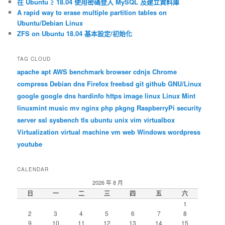
在 Ubuntu ≥ 18.04 使用密碼登入 MySQL 及建立資料庫
A rapid way to erase multiple partition tables on
Ubuntu/Debian Linux
ZFS on Ubuntu 18.04 基本設定/初始化
TAG CLOUD
apache
apt
AWS
benchmark
browser
cdnjs
Chrome
compress
Debian
dns
Firefox
freebsd
git
github
GNU/Linux
google
google dns
hardinfo
https
image
linux
Linux Mint
linuxmint
music
mv
nginx
php
pkgng
RaspberryPi
security
server
ssl
sysbench
tls
ubuntu
unix
vim
virtualbox
Virtualization
virtual machine
vm
web
Windows
wordpress
youtube
CALENDAR
2026 年 8 月
日
一
二
三
四
五
六
1
2
3
4
5
6
7
8
9
10
11
12
13
14
15