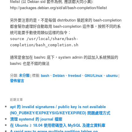
filelist (以 Debian sid 套件為例, 應該都大同小異):
http://packages.debian.org/sid/all/bash-completion/filelist
另外要注意的是，不是每個 distribution 裝起來的 bash-completion
都會幫你處理好自動取用 bash-completion 這件事，按照不同的系
統可能要手動使用類似這樣的指令：
source /usr/local/share/bash-
completion/bash_completion.sh
通常是會加在 bashrc 底下，system admin 的話加入系統預設的
bashrc 也是不錯的做法
分類:
未分類
|
標籤:
bash
、
Debian
、
freebsd
、
GNU/Linux
、
ubuntu
|
發佈留言
近期文章
apt 的 invalid signatures / public key is not available
(NO_PUBKEY/EXPKEYSIG/KEYEXPIRED) 問題處理方式
清理 systemd 的 journal 檔案
在 Ubuntu ≥ 18.04 使用密碼登入 MySQL 及建立資料庫
A rapid way to erase multiple partition tables on