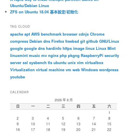
Ubuntu/Debian Linux
ZFS on Ubuntu 18.04 基本設定/初始化
TAG CLOUD
apache
apt
AWS
benchmark
browser
cdnjs
Chrome
compress
Debian
dns
Firefox
freebsd
git
github
GNU/Linux
google
google dns
hardinfo
https
image
linux
Linux Mint
linuxmint
music
mv
nginx
php
pkgng
RaspberryPi
security
server
ssl
sysbench
tls
ubuntu
unix
vim
virtualbox
Virtualization
virtual machine
vm
web
Windows
wordpress
youtube
CALENDAR
2026 年 8 月
日
一
二
三
四
五
六
1
2
3
4
5
6
7
8
9
10
11
12
13
14
15
16
17
18
19
20
21
22