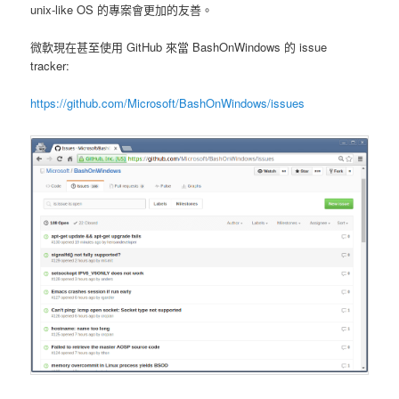
unix-like OS 的專案會更加的友善。
微軟現在甚至使用 GitHub 來當 BashOnWindows 的 issue
tracker:
https://github.com/Microsoft/BashOnWindows/issues