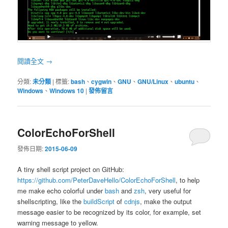
閱讀全文
→
分類:
未分類
|
標籤:
bash
、
cygwin
、
GNU
、
GNU/Linux
、
ubuntu
、
Windows
、
Windows 10
|
發佈留言
ColorEchoForShell
發佈日期:
2015-06-09
A tiny shell script project on GitHub:
https://github.com/PeterDaveHello/ColorEchoForShell
, to help
me make echo colorful under
bash
and
zsh
, very useful for
shellscripting, like the
buildScript
of
cdnjs
, make the output
message easier to be recognized by its color, for example, set
warning message to yellow.