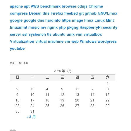
apache
apt
AWS
benchmark
browser
cdnjs
Chrome
compress
Debian
dns
Firefox
freebsd
git
github
GNU/Linux
google
google dns
hardinfo
https
image
linux
Linux Mint
linuxmint
music
mv
nginx
php
pkgng
RaspberryPi
security
server
ssl
sysbench
tls
ubuntu
unix
vim
virtualbox
Virtualization
virtual machine
vm
web
Windows
wordpress
youtube
CALENDAR
2026 年 8 月
日
一
二
三
四
五
六
1
2
3
4
5
6
7
8
9
10
11
12
13
14
15
16
17
18
19
20
21
22
23
24
25
26
27
28
29
30
31
« 3 月
彙整