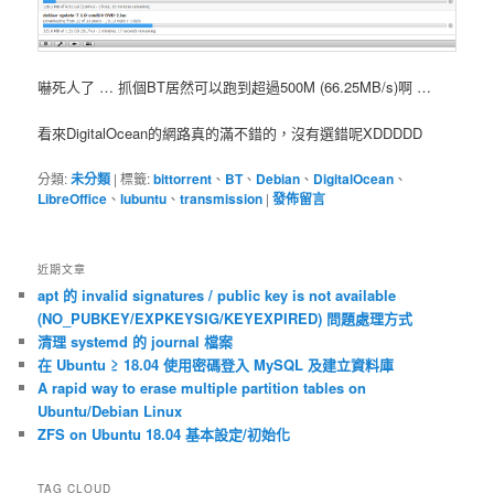
嚇死人了 … 抓個BT居然可以跑到超過500M (66.25MB/s)啊 …
看來DigitalOcean的網路真的滿不錯的，沒有選錯呢XDDDDD
分類:
未分類
|
標籤:
bittorrent
、
BT
、
Debian
、
DigitalOcean
、
LibreOffice
、
lubuntu
、
transmission
|
發佈留言
近期文章
apt 的 invalid signatures / public key is not available
(NO_PUBKEY/EXPKEYSIG/KEYEXPIRED) 問題處理方式
清理 systemd 的 journal 檔案
在 Ubuntu ≥ 18.04 使用密碼登入 MySQL 及建立資料庫
A rapid way to erase multiple partition tables on
Ubuntu/Debian Linux
ZFS on Ubuntu 18.04 基本設定/初始化
TAG CLOUD