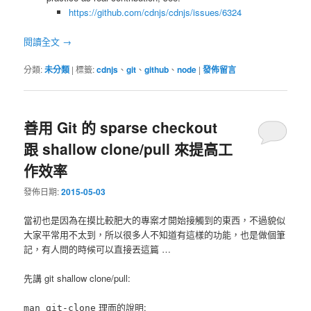
https://github.com/cdnjs/cdnjs/issues/6324
閱讀全文
→
分類:
未分類
|
標籤:
cdnjs
、
git
、
github
、
node
|
發佈留言
善用 Git 的 sparse checkout
跟 shallow clone/pull 來提高工
作效率
發佈日期:
2015-05-03
當初也是因為在摸比較肥大的專案才開始接觸到的東西，不過貌似
大家平常用不太到，所以很多人不知道有這樣的功能，也是做個筆
記，有人問的時候可以直接丟這篇 …
先講 git shallow clone/pull:
理面的說明:
man git-clone