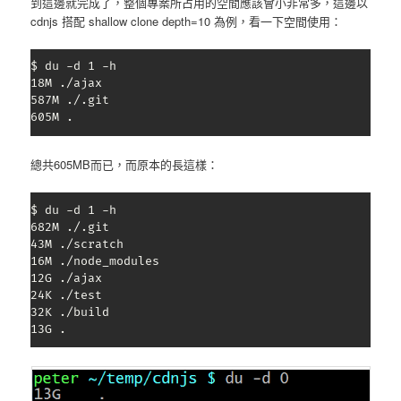
到這邊就完成了，整個專案所占用的空間應該會小非常多，這邊以
cdnjs 搭配 shallow clone depth=10 為例，看一下空間使用：
$ du -d 1 -h

18M ./ajax

587M ./.git

605M .
總共605MB而已，而原本的長這樣：
$ du -d 1 -h

682M ./.git

43M ./scratch

16M ./node_modules

12G ./ajax

24K ./test

32K ./build

13G .