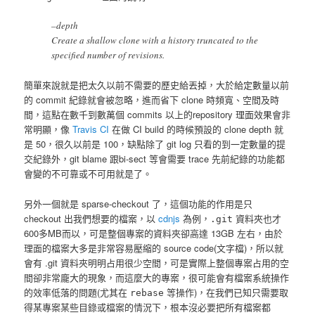
–depth
Create a shallow clone with a history truncated to the
specified number of revisions.
簡單來說就是把太久以前不需要的歷史給丟掉，大於給定數量以前
的 commit 紀錄就會被忽略，進而省下 clone 時頻寬、空間及時
間，這點在數千到數萬個 commits 以上的repository 理面效果會非
常明顯，像
Travis CI
在做 CI build 的時候預設的 clone depth 就
是 50，很久以前是 100，缺點除了 git log 只看的到一定數量的提
交紀錄外，git blame 跟bi-sect 等會需要 trace 先前紀錄的功能都
會變的不可靠或不可用就是了。
另外一個就是 sparse-checkout 了，這個功能的作用是只
checkout 出我們想要的檔案，以
cdnjs
為例，
資料夾也才
.git
600多MB而以，可是整個專案的資料夾卻高達 13GB 左右，由於
理面的檔案大多是非常容易壓縮的 source code(文字檔)，所以就
會有 .git 資料夾明明占用很少空間，可是實際上整個專案占用的空
間卻非常龐大的現象，而這麼大的專案，很可能會有檔案系統操作
的效率低落的問題(尤其在
等操作)，在我們已知只需要取
rebase
得某專案某些目錄或檔案的情況下，根本沒必要把所有檔案都