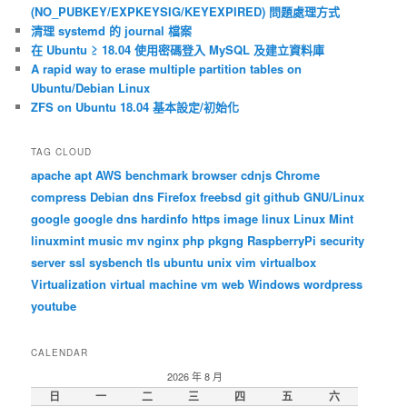
(NO_PUBKEY/EXPKEYSIG/KEYEXPIRED) 問題處理方式
清理 systemd 的 journal 檔案
在 Ubuntu ≥ 18.04 使用密碼登入 MySQL 及建立資料庫
A rapid way to erase multiple partition tables on
Ubuntu/Debian Linux
ZFS on Ubuntu 18.04 基本設定/初始化
TAG CLOUD
apache
apt
AWS
benchmark
browser
cdnjs
Chrome
compress
Debian
dns
Firefox
freebsd
git
github
GNU/Linux
google
google dns
hardinfo
https
image
linux
Linux Mint
linuxmint
music
mv
nginx
php
pkgng
RaspberryPi
security
server
ssl
sysbench
tls
ubuntu
unix
vim
virtualbox
Virtualization
virtual machine
vm
web
Windows
wordpress
youtube
CALENDAR
2026 年 8 月
日
一
二
三
四
五
六