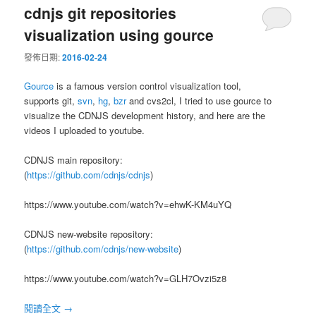
cdnjs git repositories
visualization using gource
發佈日期:
2016-02-24
Gource
is a famous version control visualization tool,
supports git,
svn
,
hg
,
bzr
and cvs2cl, I tried to use gource to
visualize the CDNJS development history, and here are the
videos I uploaded to youtube.
CDNJS main repository:
(
https://github.com/cdnjs/cdnjs
)
https://www.youtube.com/watch?v=ehwK-KM4uYQ
CDNJS new-website repository:
(
https://github.com/cdnjs/new-website
)
https://www.youtube.com/watch?v=GLH7Ovzi5z8
閱讀全文
→