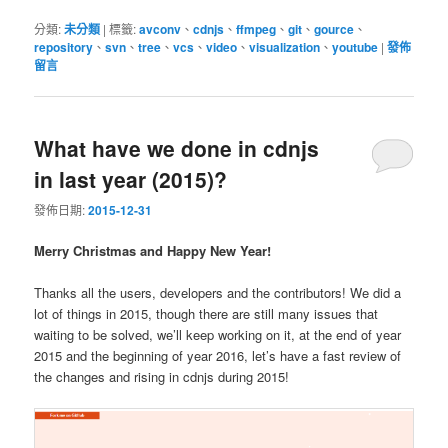
分類:
未分類
|
標籤:
avconv
、
cdnjs
、
ffmpeg
、
git
、
gource
、
repository
、
svn
、
tree
、
vcs
、
video
、
visualization
、
youtube
|
發佈
留言
What have we done in cdnjs
in last year (2015)?
發佈日期:
2015-12-31
Merry Christmas and Happy New Year!
Thanks all the users, developers and the contributors! We did a
lot of things in 2015, though there are still many issues that
waiting to be solved, we’ll keep working on it, at the end of year
2015 and the beginning of year 2016, let’s have a fast review of
the changes and rising in cdnjs during 2015!