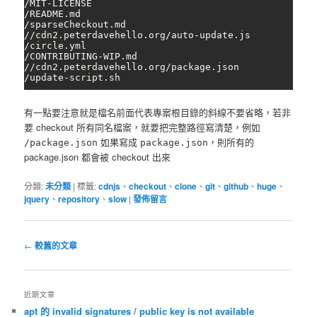
/MIT-LICENSE

/README.md

/sparseCheckout.md

//cdn2.peterdavehello.org/auto-update.js

/circle.yml

/CONTRIBUTING-WIP.md

//cdn2.peterdavehello.org/package.json

/update-script.sh
有一點要注意就是檔名前面代表專案根目錄的斜線不要省略，若非
要 checkout 所有同名檔案，就要把完整路徑寫清楚，例如
如果寫成
，則所有的
/package.json
package.json
package.json 都會被 checkout 出來
分類:
未分類
|
標籤:
cdnjs
、
checkout
、
clone
、
git
、
github
、
huge
、
jquery
、
repository
、
slow
|
發佈留言
文
←
較舊的文章
章
導
覽
近期文章
apt 的 invalid signatures / public key is not available