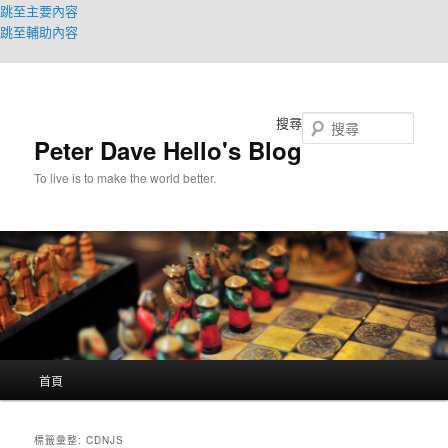
跳至主要內容
跳至輔助內容
搜尋
Peter Dave Hello's Blog
To live is to make the world better.
主
首頁
要
選
單
標籤彙整:
CDNJS