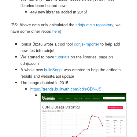
libraries been hosted now!
449 new libraries added in 2015!
(PS: Above data only calculated the
cdnjs main repository
, we
have some other repos
here
)
Ionică Bizău wrote a cool tool
cdnjs-importer
to help add
new libs into cdnjs!
We started to have
tutorials
on the libraries’ page on
cdnjs.com
A whole new
buildScript
was created to help the artifacts
rebuild and website/api update
The usage doubled in 2015
https://trends.builtwith.com/cdn/CDN-JS