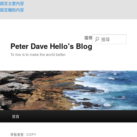
跳至主要內容
跳至輔助內容
搜尋
Peter Dave Hello's Blog
To live is to make the world better.
主
首頁
要
選
單
標籤彙整:
COPY