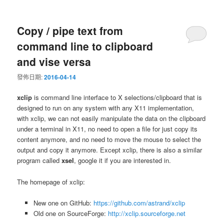
Copy / pipe text from
command line to clipboard
and vise versa
發佈日期:
2016-04-14
xclip
is command line interface to X selections/clipboard that is
designed to run on any system with any X11 implementation,
with xclip, we can not easily manipulate the data on the clipboard
under a terminal in X11, no need to open a file for just copy its
content anymore, and no need to move the mouse to select the
output and copy it anymore. Except xclip, there is also a similar
program called
xsel
, google it if you are interested in.
The homepage of xclip:
New one on GitHub:
https://github.com/astrand/xclip
Old one on SourceForge:
http://xclip.sourceforge.net