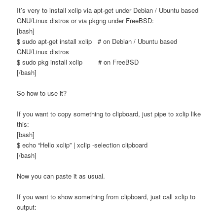
It’s very to install xclip via apt-get under Debian / Ubuntu based
GNU/Linux distros or via pkgng under FreeBSD:
[bash]
$ sudo apt-get install xclip # on Debian / Ubuntu based
GNU/Linux distros
$ sudo pkg install xclip # on FreeBSD
[/bash]
So how to use it?
If you want to copy something to clipboard, just pipe to xclip like
this:
[bash]
$ echo “Hello xclip” | xclip -selection clipboard
[/bash]
Now you can paste it as usual.
If you want to show something from clipboard, just call xclip to
output: