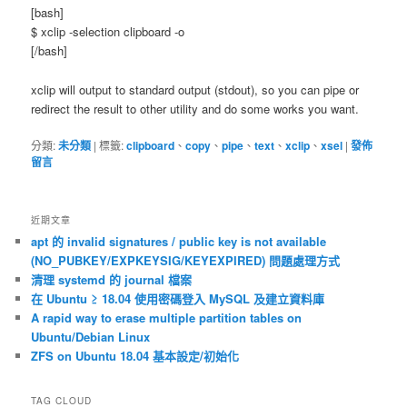
[bash]
$ xclip -selection clipboard -o
[/bash]
xclip will output to standard output (stdout), so you can pipe or
redirect the result to other utility and do some works you want.
分類:
未分類
|
標籤:
clipboard
、
copy
、
pipe
、
text
、
xclip
、
xsel
|
發佈
留言
近期文章
apt 的 invalid signatures / public key is not available
(NO_PUBKEY/EXPKEYSIG/KEYEXPIRED) 問題處理方式
清理 systemd 的 journal 檔案
在 Ubuntu ≥ 18.04 使用密碼登入 MySQL 及建立資料庫
A rapid way to erase multiple partition tables on
Ubuntu/Debian Linux
ZFS on Ubuntu 18.04 基本設定/初始化
TAG CLOUD