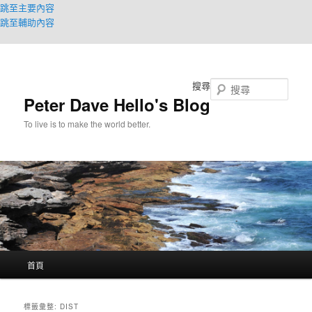
跳至主要內容
跳至輔助內容
搜尋
Peter Dave Hello's Blog
To live is to make the world better.
主
首頁
要
選
單
標籤彙整:
DIST