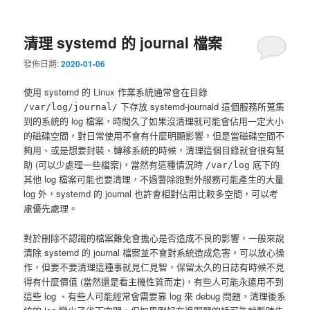
清理 systemd 的 journal 檔案
發佈日期:
2020-01-06
使用 systemd 的 Linux 作業系統通常會在目錄
下存放 systemd-journald 這個服務所蒐集
/var/log/journal/
到的系統的 log 檔案，時間久了如果沒清理就可能會佔用一定大小
的磁碟空間，對日常使用不會有什麼明顯影響，但是當磁碟空間不
夠用、或是想要封裝、轉移系統的時候，清理這個目錄就會很有幫
助 (可以少處理一些檔案)，當然有這種情況時
底下的
/var/log
其他 log 檔案可能也要清理，不過瞥除跑對外服務可能產生的大量
log 外，systemd 的 journal 也許會相對佔用比較多空間，可以考
慮優先處理。
對於刪除不認識的檔案難免會擔心是否造成不良的影響，一般來說
清除 systemd 的 journal 檔案並不會對系統造成危害，可以放心操
作，但要不要清理這種事就見仁見智，保留太久的日誌有時候不見
得有什麼價值 (當然還是看主機性質而定)，有些人可能永遠用不到
這些 log 、有些人可能經常會需要靠 log 來 debug 問題，清理後系