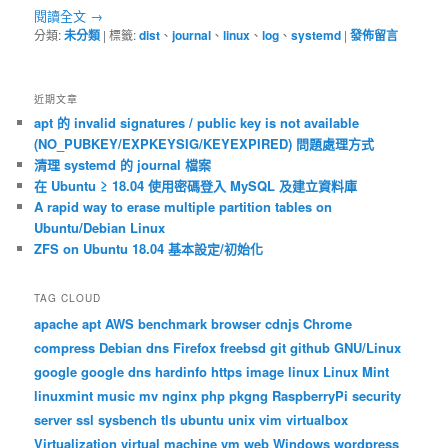
閱讀全文
→
分類:
未分類
|
標籤:
dist
、
journal
、
linux
、
log
、
systemd
|
發佈留言
近期文章
apt 的 invalid signatures / public key is not available
(NO_PUBKEY/EXPKEYSIG/KEYEXPIRED) 問題處理方式
清理 systemd 的 journal 檔案
在 Ubuntu ≥ 18.04 使用密碼登入 MySQL 及建立資料庫
A rapid way to erase multiple partition tables on
Ubuntu/Debian Linux
ZFS on Ubuntu 18.04 基本設定/初始化
TAG CLOUD
apache
apt
AWS
benchmark
browser
cdnjs
Chrome
compress
Debian
dns
Firefox
freebsd
git
github
GNU/Linux
google
google dns
hardinfo
https
image
linux
Linux Mint
linuxmint
music
mv
nginx
php
pkgng
RaspberryPi
security
server
ssl
sysbench
tls
ubuntu
unix
vim
virtualbox
Virtualization
virtual machine
vm
web
Windows
wordpress