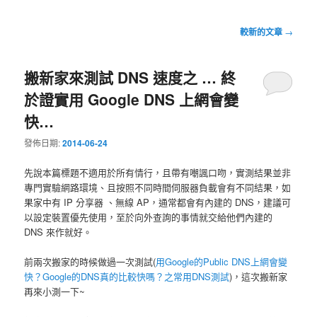
文
較新的文章
→
章
導
搬新家來測試 DNS 速度之 … 終
覽
於證實用 Google DNS 上網會變
快…
發佈日期:
2014-06-24
先說本篇標題不適用於所有情行，且帶有嘲諷口吻，實測結果並非
專門實驗網路環境、且按照不同時間伺服器負載會有不同結果，如
果家中有 IP 分享器 、無線 AP，通常都會有內建的 DNS，建議可
以設定裝置優先使用，至於向外查詢的事情就交給他們內建的
DNS 來作就好。
前兩次搬家的時候做過一次測試(
用Google的Public DNS上網會變
快？Google的DNS真的比較快嗎？之常用DNS測試
)，這次搬新家
再來小測一下~