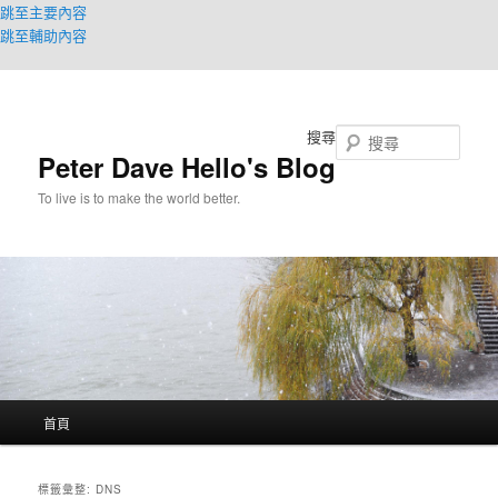
跳至主要內容
跳至輔助內容
搜尋
Peter Dave Hello's Blog
To live is to make the world better.
主
首頁
要
選
單
標籤彙整:
DNS