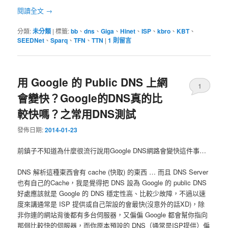
閱讀全文
→
分類:
未分類
|
標籤:
bb
、
dns
、
Giga
、
Hinet
、
ISP
、
kbro
、
KBT
、
SEEDNet
、
Sparq
、
TFN
、
TTN
|
1
則留言
用 Google 的 Public DNS 上網
1
會變快？Google的DNS真的比
較快嗎？之常用DNS測試
發佈日期:
2014-01-23
前鎮子不知道為什麼很流行說用Google DNS網路會變快這件事…
DNS 解析這種東西會有 cache (快取) 的東西 … 而且 DNS Server
也有自己的Cache，我是覺得把 DNS 設為 Google 的 public DNS
好處應該就是 Google 的 DNS 穩定性高、比較少故障，不過以速
度來講通常是 ISP 提供或自己架設的會最快(沒意外的話XD)，除
非你連的網站背後都有多台伺服器，又偏偏 Google 都會幫你指向
那個比較快的伺服器，而你原本預設的 DNS（通常是ISP提供）偏