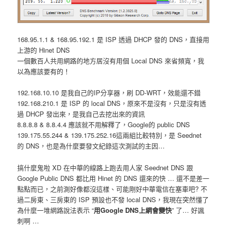
168.95.1.1 & 168.95.192.1 是 ISP 透過 DHCP 發的 DNS，直接用
上游的 Hinet DNS
一個數百人共用網路的地方居沒有用個 Local DNS 來省頻寬，我
以為應該要有的！
192.168.10.10 是我自己的IP分享器，刷 DD-WRT，效能還不錯
192.168.210.1 是 ISP 的 local DNS，原來不是沒有，只是沒有透
過 DHCP 發出來，是我自己去挖出來的資訊
8.8.8.8 & 8.8.4.4 應該就不用解釋了，Google的 public DNS
139.175.55.244 & 139.175.252.16這兩組比較特別，是 Seednet
的 DNS，也是為什麼要發文紀錄這次測試的主因…
搞什麼鬼啦 XD 在中華的線路上跑去用人家 Seednet DNS 跟
Google Public DNS 都比用 Hinet 的 DNS 還來的快 … 還不是差一
點點而已，之前測好像都沒這樣、可能剛好中華電信在塞車吧? 不
過二房東、三房東的 ISP 預設也不發 local DNS，我現在突然懂了
為什麼一堆網路說法表示 “
用Google DNS上網會變快
” 了… 好諷
刺啊 …