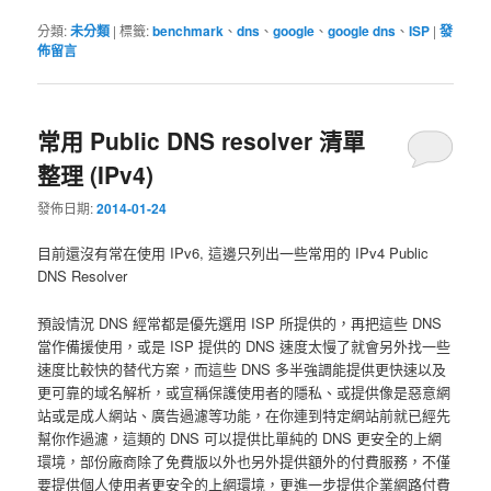
分類:
未分類
|
標籤:
benchmark
、
dns
、
google
、
google dns
、
ISP
|
發
佈留言
常用 Public DNS resolver 清單
整理 (IPv4)
發佈日期:
2014-01-24
目前還沒有常在使用 IPv6, 這邊只列出一些常用的 IPv4 Public
DNS Resolver
預設情況 DNS 經常都是優先選用 ISP 所提供的，再把這些 DNS
當作備援使用，或是 ISP 提供的 DNS 速度太慢了就會另外找一些
速度比較快的替代方案，而這些 DNS 多半強調能提供更快速以及
更可靠的域名解析，或宣稱保護使用者的隱私、或提供像是惡意網
站或是成人網站、廣告過濾等功能，在你連到特定網站前就已經先
幫你作過濾，這類的 DNS 可以提供比單純的 DNS 更安全的上網
環境，部份廠商除了免費版以外也另外提供額外的付費服務，不僅
要提供個人使用者更安全的上網環境，更進一步提供企業網路付費