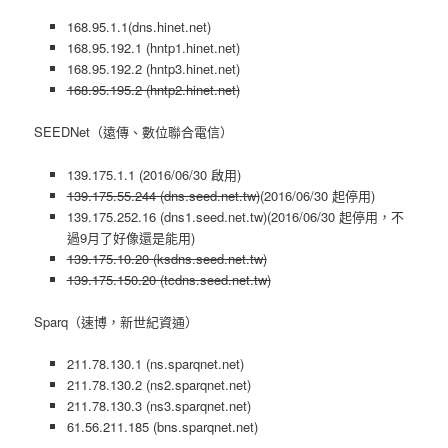
168.95.1.1(dns.hinet.net)
168.95.192.1 (hntp1.hinet.net)
168.95.192.2 (hntp3.hinet.net)
168.95.195.2 (hntp2.hinet.net)
SEEDNet（遠傳、數位聯合電信）
139.175.1.1 (2016/06/30 啟用)
139.175.55.244 (dns.seed.net.tw)
(2016/06/30 起停用)
139.175.252.16 (dns1.seed.net.tw)(2016/06/30 起停用，不
過9月了好像還是能用)
139.175.10.20 (ksdns.seed.net.tw)
139.175.150.20 (tcdns.seed.net.tw)
Sparq（速博，新世紀資通）
211.78.130.1 (ns.sparqnet.net)
211.78.130.2 (ns2.sparqnet.net)
211.78.130.3 (ns3.sparqnet.net)
61.56.211.185 (bns.sparqnet.net)