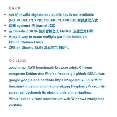
導
覽
近期文章
apt 的 invalid signatures / public key is not available
(NO_PUBKEY/EXPKEYSIG/KEYEXPIRED) 問題處理方式
清理 systemd 的 journal 檔案
在 Ubuntu ≥ 18.04 使用密碼登入 MySQL 及建立資料庫
A rapid way to erase multiple partition tables on
Ubuntu/Debian Linux
ZFS on Ubuntu 18.04 基本設定/初始化
TAG CLOUD
apache
apt
AWS
benchmark
browser
cdnjs
Chrome
compress
Debian
dns
Firefox
freebsd
git
github
GNU/Linux
google
google dns
hardinfo
https
image
linux
Linux Mint
linuxmint
music
mv
nginx
php
pkgng
RaspberryPi
security
server
ssl
sysbench
tls
ubuntu
unix
vim
virtualbox
Virtualization
virtual machine
vm
web
Windows
wordpress
youtube