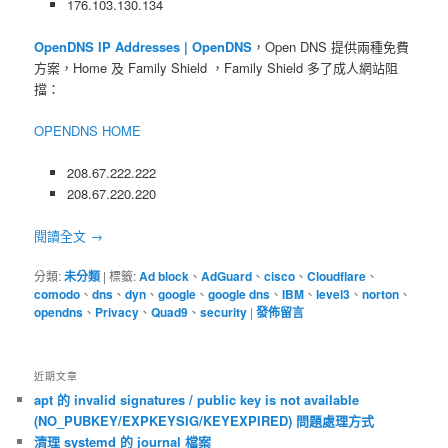
176.103.130.134
OpenDNS IP Addresses | OpenDNS
，Open DNS 提供兩種免費
方案，Home 及 Family Shield ，Family Shield 多了成人網站阻
擋：
OPENDNS HOME
208.67.222.222
208.67.220.220
閱讀全文
→
分類:
未分類
|
標籤:
Ad block
、
AdGuard
、
cisco
、
Cloudflare
、
comodo
、
dns
、
dyn
、
google
、
google dns
、
IBM
、
level3
、
norton
、
opendns
、
Privacy
、
Quad9
、
security
|
發佈留言
近期文章
apt 的 invalid signatures / public key is not available
(NO_PUBKEY/EXPKEYSIG/KEYEXPIRED) 問題處理方式
清理 systemd 的 journal 檔案