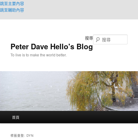
跳至主要內容
跳至輔助內容
搜尋
Peter Dave Hello's Blog
To live is to make the world better.
主
首頁
要
選
單
標籤彙整:
DYN