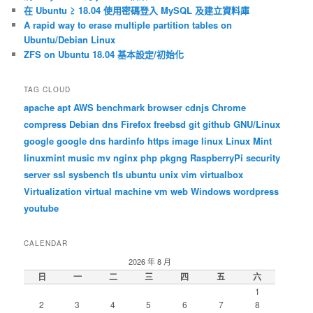
在 Ubuntu ≥ 18.04 使用密碼登入 MySQL 及建立資料庫
A rapid way to erase multiple partition tables on
Ubuntu/Debian Linux
ZFS on Ubuntu 18.04 基本設定/初始化
TAG CLOUD
apache
apt
AWS
benchmark
browser
cdnjs
Chrome
compress
Debian
dns
Firefox
freebsd
git
github
GNU/Linux
google
google dns
hardinfo
https
image
linux
Linux Mint
linuxmint
music
mv
nginx
php
pkgng
RaspberryPi
security
server
ssl
sysbench
tls
ubuntu
unix
vim
virtualbox
Virtualization
virtual machine
vm
web
Windows
wordpress
youtube
CALENDAR
2026 年 8 月
日
一
二
三
四
五
六
1
2
3
4
5
6
7
8