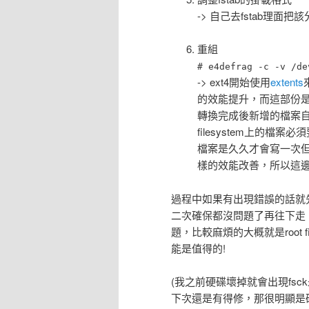
-> 自己去fstab理面把該
重組
# e4defrag -c -v /de
-> ext4開始使用
extents
的效能提升，而這部份是在剛
轉換完成後新增的檔案
filesystem上的
檔案是久久才會寫一次
樣的效能改善，所以這邊透
過程中如果有出現錯誤的話就先
二次確保都沒問題了再往下走
題，比較麻煩的大概就是root f
能是值得的!
(我之前硬碟壞掉就會出現fs
下次還是有得修，那很明顯是