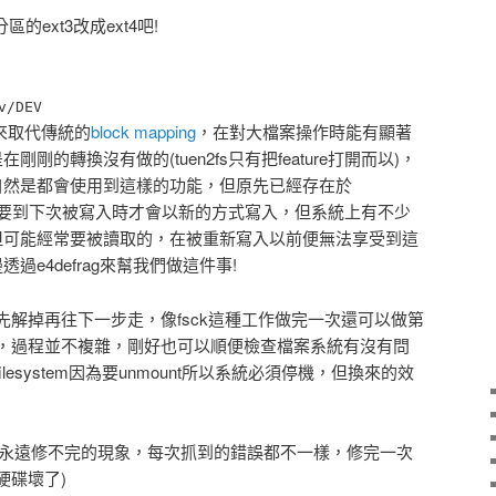
分區的ext3改成ext4吧!
v/DEV
來取代傳統的
block mapping
，在對大檔案操作時能有顯著
剛的轉換沒有做的(tuen2fs只有把feature打開而以)，
自然是都會使用到這樣的功能，但原先已經存在於
檔案必須要到下次被寫入時才會以新的方式寫入，但系統上有不少
但可能經常要被讀取的，在被重新寫入以前便無法享受到這
過e4defrag來幫我們做這件事!
解掉再往下一步走，像fsck這種工作做完一次還可以做第
，過程並不複雜，剛好也可以順便檢查檔案系統有沒有問
ilesystem因為要unmount所以系統必須停機，但換來的效
ck永遠修不完的現象，每次抓到的錯誤都不一樣，修完一次
硬碟壞了)