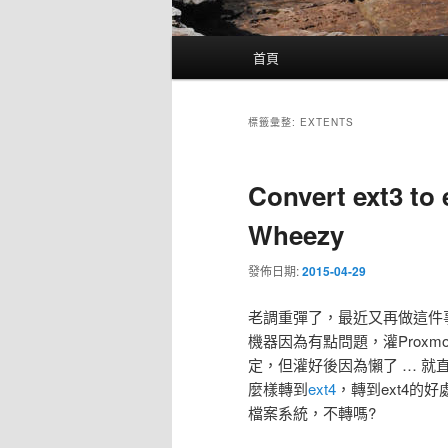
主
首頁
要
選
單
標籤彙整:
EXTENTS
Convert ext3 to 
Wheezy
發佈日期:
2015-04-29
老調重彈了，最近又再做這件
機器因為有點問題，灌Prox
定，但灌好後因為懶了 … 就
麼樣轉到
ext4
，轉到ext4的
檔案系統，不轉嗎?