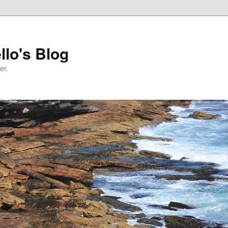
llo's Blog
er.