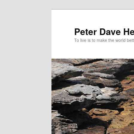
跳
跳
至
至
主
輔
Peter Dave He
要
助
To live is to make the world bett
內
內
容
容