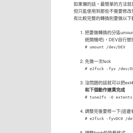
如果懶的話，最簡單的方法就是去
但只能使用到那些不需要修改到
有比較完整的轉換則要做以下
把要做轉換的分區umount(如果
統開機吧)，DEV自行
# umount /dev/DEV
先做一次fsck
# e2fsck -fyv /dev/D
沒問題的話就可以把ext
和下個動作連貫完成
# tune2fs -O extents
調整完後要修一下(這邊
# e2fsck -fyvDC0 /de
調整fstab的掛載格式