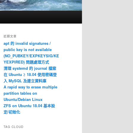
近期文章
apt 的 invalid signatures /
public key is not available
(NO_PUBKEY/EXPKEYSIG/KE
YEXPIRED) 問題處理方式
清理 systemd 的 journal 檔案
在 Ubuntu ≥ 18.04 使用密碼登
入 MySQL 及建立資料庫
A rapid way to erase multiple
partition tables on
Ubuntu/Debian Linux
ZFS on Ubuntu 18.04 基本設
定/初始化
TAG CLOUD