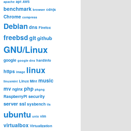
apt
apache
AWS
benchmark
cdnjs
browser
Chrome
compress
Debian
dns
Firefox
freebsd
git
github
GNU/Linux
google
hardinfo
google dns
linux
https
image
music
Linux Mint
linuxmint
mv
php
nginx
pkgng
security
RaspberryPi
server
ssl
sysbench
tls
ubuntu
vim
unix
virtualbox
Virtualization