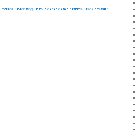
、
e2fsck
、
e4defrag
、
ext2
、
ext3
、
ext4
、
extents
、
fsck
、
fstab
、