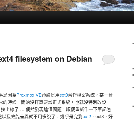
ext4 filesystem on Debian
事是因為
Proxmox VE
預設是用
ext3
當作檔案系統，某一台
mox的時候一開始沒打算要當正式系統，也就沒特別改設
直接上線了 … 偶然發現這個問題，順便重新作一下筆記怎
好處以及效能差異就不用多說了，幾乎是完剩
ext2
、ext3，好