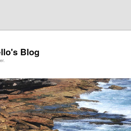
llo's Blog
er.