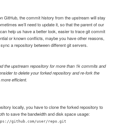
n GitHub, the commit history from the upstream will stay
metimes we’ll need to update it, so that the parent of our
can help us have a better look, easier to trace git commit
ntial or known conflicts, maybe you have other reasons,
ync a repository between different git servers.
hind the upstream repository for more than 1k commits and
onsider to delete your forked repository and re-fork the
 more efficient.
pository locally, you have to clone the forked repository to
epth to save the bandwidth and disk space usage:
ps://github.com/user/repo.git