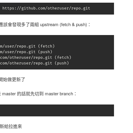
 https://github.com/otheruser/repo.git
發現多了兩組 upstream (fetch & push)：
m/user/repo.git (fetch)

m/user/repo.git (push)

com/otheruser/repo.git (fetch)

com/otheruser/repo.git (push)
開始做更新了
aster 的話就先切到 master branch：
r 更新給拉進來