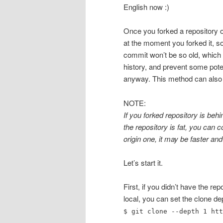
English now :)
Once you forked a repository o
at the moment you forked it, so
commit won’t be so old, which 
history, and prevent some pote
anyway. This method can also s
NOTE:
If you forked repository is be
the repository is fat, you can c
origin one, it may be faster and
Let’s start it.
First, if you didn’t have the re
local, you can set the clone d
$ git clone --depth 1 htt