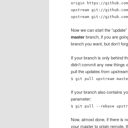
origin https://github.com
upstream git://github.com
upstream git://github.com
Now we can start the “update” 
master
branch, if you are goin
branch you want, but don’t for
If your branch is only behind
didn’t commit any new things 
pull the updates from upstream
$ git pull upstream maste
If your branch also contains y
parameter:
$ git pull --rebase upstr
Now, almost done, if there is n
your master to origin remote, th