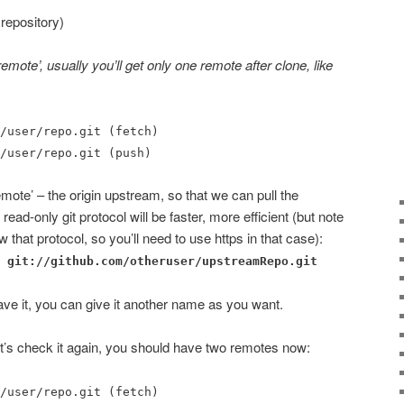
 repository)
emote’, usually you’ll get only one remote after clone, like
/user/repo.git (fetch)
/user/repo.git (push)
ote’ – the origin upstream, so that we can pull the
read-only git protocol will be faster, more efficient (but note
 that protocol, so you’ll need to use https in that case):
git://github.com/otheruser/upstreamRepo.git
ave it, you can give it another name as you want.
t’s check it again, you should have two remotes now:
/user/repo.git (fetch)