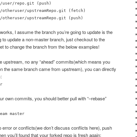
/user/repo.git (push)
/otheruser/upstreamRepo.git (fetch)
/otheruser/upstreamRepo.git (push)
works, I assume the branch you’re going to update is the
g to update a non-master branch, just checkout to the
get to change the branch from the below examples!
 the upstream, no any “ahead” commits(which means you
on the same branch came from upstream), you can directly
:
r
our own commits, you should better pull with “–rebase”
eam master
o error or conflicts(we don’t discuss conflicts here), push
en you’ll found that your forked repo is fresh again: