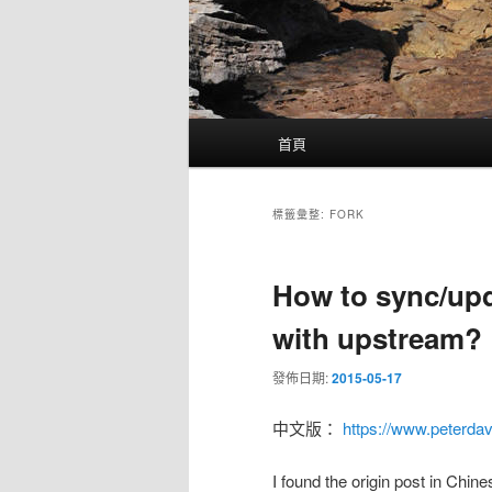
主
首頁
要
選
單
標籤彙整:
FORK
How to sync/upd
with upstream?
發佈日期:
2015-05-17
中文版：
https://www.peterdav
I found the origin post in Chine