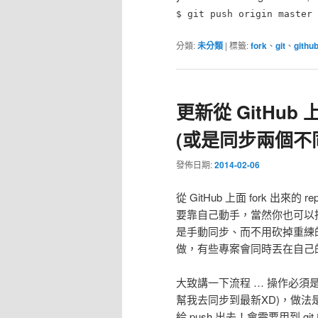
$ git push origin master
分類:
未分類
|
標籤:
fork
、
git
、
githu
更新從 GitHub 上 
(或是同步兩個不同 se
發佈日期:
2014-02-06
從 GitHub 上面 fork 出來
要靠自己動手，當然你也可以把 for
是手動同步、而不用砍掉重練的方
做，有些專案會同時丟在自己的 git
大致講一下流程 … 操作必須是在自
幫我去同步到最新XD)，做法是把 fo
給 push 出去！會需要用到 git 的 b