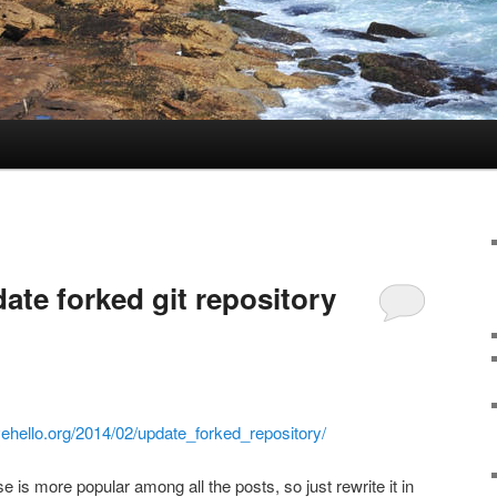
ate forked git repository
ehello.org/2014/02/update_forked_repository/
se is more popular among all the posts, so just rewrite it in