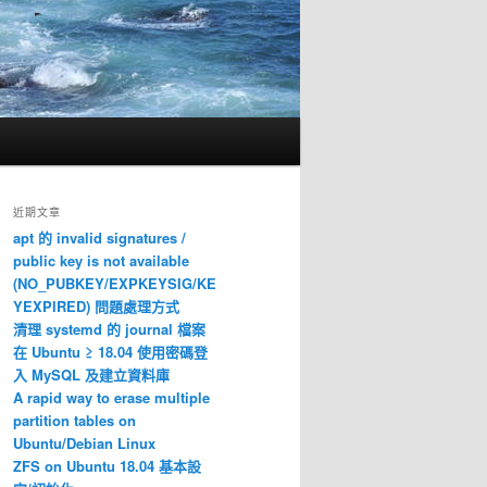
近期文章
apt 的 invalid signatures /
public key is not available
(NO_PUBKEY/EXPKEYSIG/KE
YEXPIRED) 問題處理方式
清理 systemd 的 journal 檔案
在 Ubuntu ≥ 18.04 使用密碼登
入 MySQL 及建立資料庫
A rapid way to erase multiple
partition tables on
Ubuntu/Debian Linux
ZFS on Ubuntu 18.04 基本設