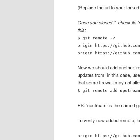
(Replace the url to your forked
Once you cloned it, check its ‘r
this:
$ git remote -v
origin https://github.com
origin https://github.com
Now we should add another ‘rem
updates from, in this case, use 
that some firewall may not allow
$ git remote add
upstream
PS: ‘upstream’ is the name I g
To verify new added remote, le
origin https://github.com