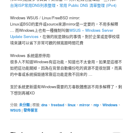
台灣ISP常用DNS列表整理
、
常用 Public DNS 清單整理 (IPv4)
Windows WSUS / Linux/FreeBSD mirror:
Linux或BSD的套件或source來源mirror是一定要的，不用多解釋
… 而Windows上也有一種機制叫做
WSUS – Windows Server
Update Services
，在做的就是類似的事情，對於企業或是學校環
境來講可以省下非常可觀的頻寬跟時間花費
Windows 系統還原停用:
很多人不知道Windows有這功能，知道也不太會用，如果是這樣不
如把這功能關掉，因為在背景自動備份吃的資源不是很划算，而真
的中毒或系統損毀通常靠這功能是救不回來的 …
至於系統更新還有Windows需要的方毒軟體應該不用多解釋了，剩
下想到再補XD
分類:
未分類
|
標籤:
dns
、
freebsd
、
linux
、
mirror
、
ntp
、
Windows
、
WSUS
|
發佈留言