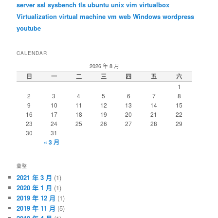
server
ssl
sysbench
tls
ubuntu
unix
vim
virtualbox
Virtualization
virtual machine
vm
web
Windows
wordpress
youtube
CALENDAR
2026 年 8 月
日
一
二
三
四
五
六
1
2
3
4
5
6
7
8
9
10
11
12
13
14
15
16
17
18
19
20
21
22
23
24
25
26
27
28
29
30
31
« 3 月
彙整
2021 年 3 月
(1)
2020 年 1 月
(1)
2019 年 12 月
(1)
2019 年 11 月
(5)