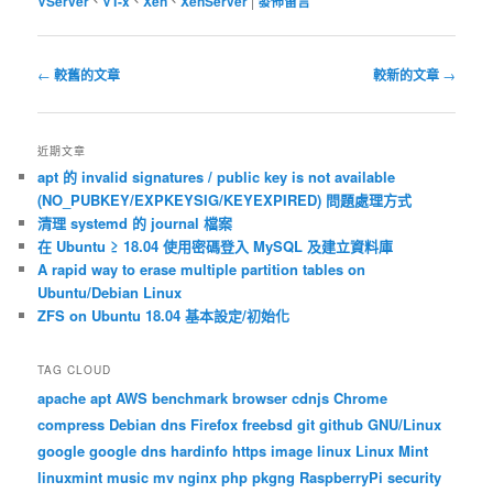
VServer
、
VT-x
、
Xen
、
XenServer
|
發佈留言
文
←
較舊的文章
較新的文章
→
章
導
覽
近期文章
apt 的 invalid signatures / public key is not available
(NO_PUBKEY/EXPKEYSIG/KEYEXPIRED) 問題處理方式
清理 systemd 的 journal 檔案
在 Ubuntu ≥ 18.04 使用密碼登入 MySQL 及建立資料庫
A rapid way to erase multiple partition tables on
Ubuntu/Debian Linux
ZFS on Ubuntu 18.04 基本設定/初始化
TAG CLOUD
apache
apt
AWS
benchmark
browser
cdnjs
Chrome
compress
Debian
dns
Firefox
freebsd
git
github
GNU/Linux
google
google dns
hardinfo
https
image
linux
Linux Mint
linuxmint
music
mv
nginx
php
pkgng
RaspberryPi
security