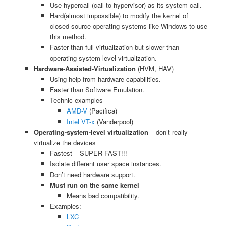
Use hypercall (call to hypervisor) as its system call.
Hard(almost impossible) to modify the kernel of
closed-source operating systems like Windows to use
this method.
Faster than full virtualization but slower than
operating-system-level virtualization.
Hardware-Assisted-Virtualization
(HVM, HAV)
Using help from hardware capabilities.
Faster than Software Emulation.
Technic examples
AMD-V
(Pacifica)
Intel VT-x
(Vanderpool)
Operating-system-level virtualization
– don’t really
virtualize the devices
Fastest – SUPER FAST!!!
Isolate different user space instances.
Don’t need hardware support.
Must run on the same kernel
Means bad compatibility.
Examples:
LXC