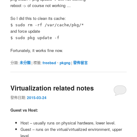
reboot -> of course not working …
So I did this to clean its cache:
$ sudo rm -rf /var/cache/pkg/*
and force update
$ sudo pkg update -f
Fortunately, it works fine now.
分類:
未分類
|
標籤:
freebsd
、
pkgng
|
發佈留言
Virtualization related notes
發佈日期:
2015-03-24
Guest vs Host:
Host – usually runs on physical hardware, lower level.
Guest – runs on the virtual/virtualized environment, upper
level.