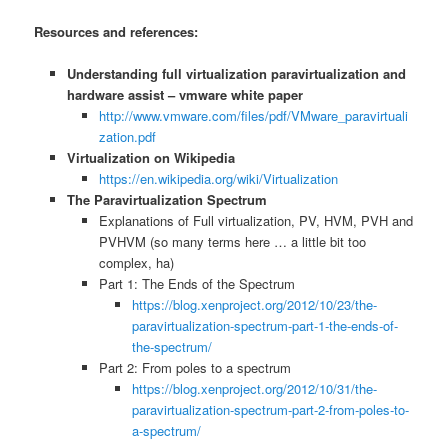
Resources and references:
Understanding full virtualization paravirtualization and
hardware assist – vmware white paper
http://www.vmware.com/files/pdf/VMware_paravirtuali
zation.pdf
Virtualization on Wikipedia
https://en.wikipedia.org/wiki/Virtualization
The Paravirtualization Spectrum
Explanations of Full virtualization, PV, HVM, PVH and
PVHVM (so many terms here … a little bit too
complex, ha)
Part 1: The Ends of the Spectrum
https://blog.xenproject.org/2012/10/23/the-
paravirtualization-spectrum-part-1-the-ends-of-
the-spectrum/
Part 2: From poles to a spectrum
https://blog.xenproject.org/2012/10/31/the-
paravirtualization-spectrum-part-2-from-poles-to-
a-spectrum/