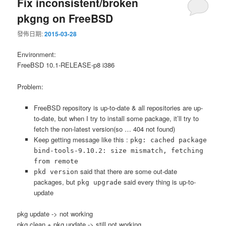
Fix inconsistent/broken
pkgng on FreeBSD
發佈日期:
2015-03-28
Environment:
FreeBSD 10.1-RELEASE-p8 i386
Problem:
FreeBSD repository is up-to-date & all repositories are up-
to-date, but when I try to install some package, it’ll try to
fetch the non-latest version(so … 404 not found)
Keep getting message like this :
pkg: cached package
bind-tools-9.10.2: size mismatch, fetching
from remote
said that there are some out-date
pkd version
packages, but
said every thing is up-to-
pkg upgrade
update
pkg update -> not working
pkg clean + pkg update -> still not working