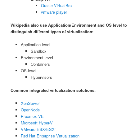
Oracle VirtualBox
vmware player
Wikipedia also use Application/Environment and OS level to
distinguish different types of virtualization:
Application-level
Sandbox
Environment-level
Containers
OS-level
Hypervisors
Common integrated virtualization solutions:
XenServer
OpenNode
Proxmox VE
Microsoft Hyper-V
VMware ESX/ESXi
Red Hat Enterprise Virtualization