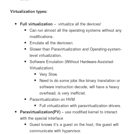
Virtualization types:
Full virtualization
– virtualize all the devices!
Can run almost all the operating systems without any
modifications.
Emulate all the devicesn.
Slower than Paravirtualization and Operating-system-
level virtualization.
Software Emulation (Without Hardware-Assisted-
Virtualization)
Very Slow.
Need to do some jobs like binary translation or
software instruction decode, will have a heavy
overhead, is very inefficiet.
Paravirtualization on HVM
Full virtualization with paravirtualization drivers.
Paravirtualization(PV)
– use modified kernel to interact
with the special interface
Guest knows it’s a guest on the host, the guest will
communicate with hypervisor.