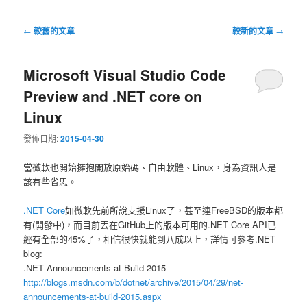
文
←
較舊的文章
較新的文章
→
章
導
Microsoft Visual Studio Code
覽
Preview and .NET core on
Linux
發佈日期:
2015-04-30
當微軟也開始擁抱開放原始碼、自由軟體、Linux，身為資訊人是
該有些省思。
.NET Core
如微軟先前所說支援Linux了，甚至連FreeBSD的版本都
有(開發中)，而目前丟在GitHub上的版本可用的.NET Core API已
經有全部的45%了，相信很快就能到八成以上，詳情可參考.NET
blog:
.NET Announcements at Build 2015
http://blogs.msdn.com/b/dotnet/archive/2015/04/29/net-
announcements-at-build-2015.aspx