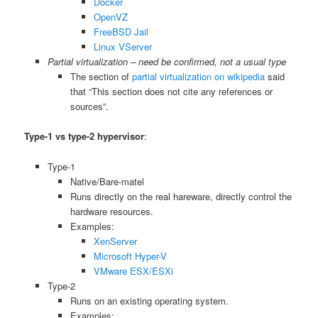
Docker
OpenVZ
FreeBSD Jail
Linux VServer
Partial virtualization – need be confirmed, not a usual type
The section of
partial virtualization on wikipedia
said
that “This section does not cite any references or
sources”.
Type-1 vs type-2 hypervisor
:
Type-1
Native/Bare-matel
Runs directly on the real hareware, directly control the
hardware resources.
Examples:
XenServer
Microsoft Hyper-V
VMware ESX/ESXi
Type-2
Runs on an existing operating system.
Examples: