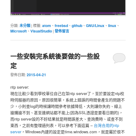
分類:
未分類
|
標籤:
atom
、
freebsd
、
github
、
GNU/Linux
、
linux
、
Microsoft
、
VisualStudio
|
發佈留言
一些安裝完系統後要做的一些設
定
發佈日期:
2015-04-21
ntp server:
現在比較少看到學校單位自己在架ntp server了，至於要設定ntp校
時伺服器的原因，原因很簡單，系統上錯誤的時間會產生的問題不
少，小則查log的時候讓時間參考依據降低、大則讓你失約、線上
搶購搶不到、甚至連網站都不能上(因為SSL憑證是要看日期的)，
而ntp server設的不好結果就是時間誤差大、查詢費時、或查不到
東西，之前有整理過列表，可以參考下面這篇 –
台灣合用的ntp
server
，Windows內建的設定是time.windows.com，就是屬於很不