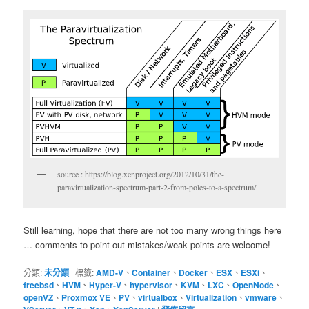
source : https://blog.xenproject.org/2012/10/31/the-
paravirtualization-spectrum-part-2-from-poles-to-a-spectrum/
Still learning, hope that there are not too many wrong things here
… comments to point out mistakes/weak points are welcome!
分類:
未分類
|
標籤:
AMD-V
、
Container
、
Docker
、
ESX
、
ESXi
、
freebsd
、
HVM
、
Hyper-V
、
hypervisor
、
KVM
、
LXC
、
OpenNode
、
openVZ
、
Proxmox VE
、
PV
、
virtualbox
、
Virtualization
、
vmware
、