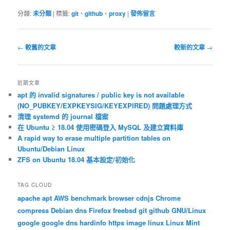
分類:
未分類
|
標籤:
git
、
github
、
proxy
|
發佈留言
文
←
較舊的文章
較新的文章
→
章
導
覽
近期文章
apt 的 invalid signatures / public key is not available
(NO_PUBKEY/EXPKEYSIG/KEYEXPIRED) 問題處理方式
清理 systemd 的 journal 檔案
在 Ubuntu ≥ 18.04 使用密碼登入 MySQL 及建立資料庫
A rapid way to erase multiple partition tables on
Ubuntu/Debian Linux
ZFS on Ubuntu 18.04 基本設定/初始化
TAG CLOUD
apache
apt
AWS
benchmark
browser
cdnjs
Chrome
compress
Debian
dns
Firefox
freebsd
git
github
GNU/Linux
google
google dns
hardinfo
https
image
linux
Linux Mint