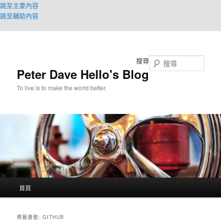
跳至主要內容
跳至輔助內容
搜尋
Peter Dave Hello's Blog
To live is to make the world better.
主
首頁
要
選
單
標籤彙整:
GITHUB