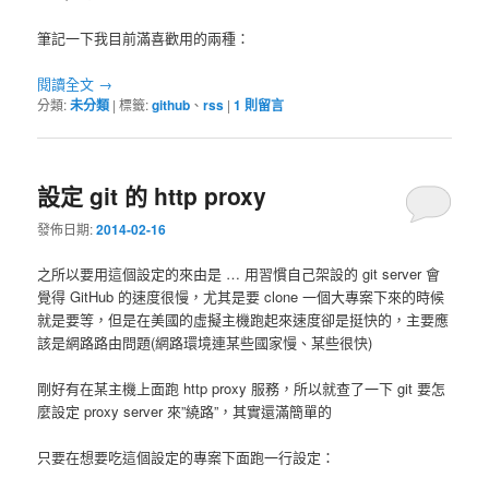
筆記一下我目前滿喜歡用的兩種：
閱讀全文
→
分類:
未分類
|
標籤:
github
、
rss
|
1
則留言
設定 git 的 http proxy
發佈日期:
2014-02-16
之所以要用這個設定的來由是 … 用習慣自己架設的 git server 會
覺得 GitHub 的速度很慢，尤其是要 clone 一個大專案下來的時候
就是要等，但是在美國的虛擬主機跑起來速度卻是挺快的，主要應
該是網路路由問題(網路環境連某些國家慢、某些很快)
剛好有在某主機上面跑 http proxy 服務，所以就查了一下 git 要怎
麼設定 proxy server 來”繞路”，其實還滿簡單的
只要在想要吃這個設定的專案下面跑一行設定：