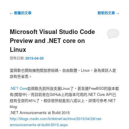
文
←
較舊的文章
較新的文章
→
章
導
Microsoft Visual Studio Code
覽
Preview and .NET core on
Linux
發佈日期:
2015-04-30
當微軟也開始擁抱開放原始碼、自由軟體、Linux，身為資訊人是
該有些省思。
.NET Core
如微軟先前所說支援Linux了，甚至連FreeBSD的版本都
有(開發中)，而目前丟在GitHub上的版本可用的.NET Core API已
經有全部的45%了，相信很快就能到八成以上，詳情可參考.NET
blog:
.NET Announcements at Build 2015
http://blogs.msdn.com/b/dotnet/archive/2015/04/29/net-
announcements-at-build-2015.aspx