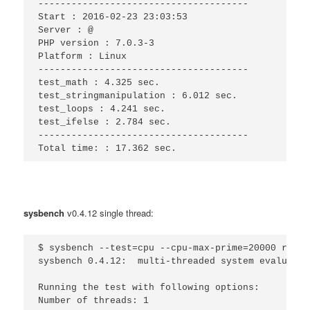
--------------------------------------

Start : 2016-02-23 23:03:53

Server : @

PHP version : 7.0.3-3

Platform : Linux

--------------------------------------

test_math : 4.325 sec.

test_stringmanipulation : 6.012 sec.

test_loops : 4.241 sec.

test_ifelse : 2.784 sec.

--------------------------------------

Total time: : 17.362 sec.
sysbench
v0.4.12 single thread:
$ sysbench --test=cpu --cpu-max-prime=20000 run

sysbench 0.4.12:  multi-threaded system evaluatio
Running the test with following options:

Number of threads: 1
