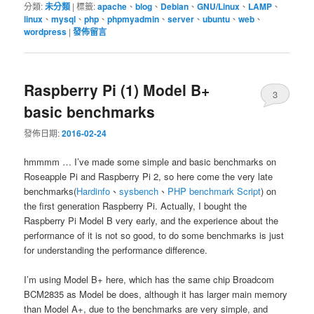
分類:
未分類
|
標籤:
apache
、
blog
、
Debian
、
GNU/Linux
、
LAMP
、
linux
、
mysql
、
php
、
phpmyadmin
、
server
、
ubuntu
、
web
、
wordpress
|
發佈留言
Raspberry Pi (1) Model B+
3
basic benchmarks
發佈日期:
2016-02-24
hmmmm … I’ve made some simple and basic benchmarks on
Roseapple Pi and Raspberry Pi 2, so here come the very late
benchmarks(
Hardinfo
、
sysbench
、
PHP benchmark Script
) on
the first generation Raspberry Pi. Actually, I bought the
Raspberry Pi Model B very early, and the experience about the
performance of it is not so good, to do some benchmarks is just
for understanding the performance difference.
I’m using Model B+ here, which has the same chip Broadcom
BCM2835 as Model be does, although it has larger main memory
than Model A+, due to the benchmarks are very simple, and