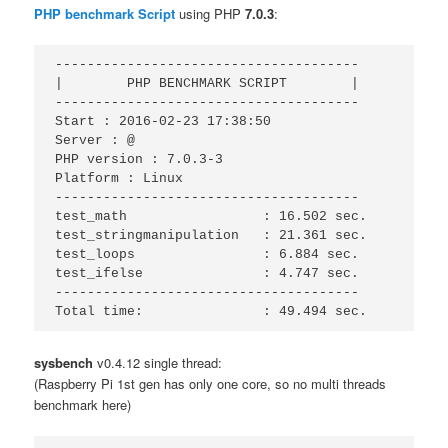
PHP benchmark Script
using PHP
7.0.3
:
--------------------------------------

|        PHP BENCHMARK SCRIPT        |

--------------------------------------

Start : 2016-02-23 17:38:50

Server : @

PHP version : 7.0.3-3

Platform : Linux

--------------------------------------

test_math                 : 16.502 sec.

test_stringmanipulation   : 21.361 sec.

test_loops                : 6.884 sec.

test_ifelse               : 4.747 sec.

--------------------------------------

Total time:               : 49.494 sec.
sysbench
v0.4.12 single thread:
(Raspberry Pi 1st gen has only one core, so no multi threads
benchmark here)