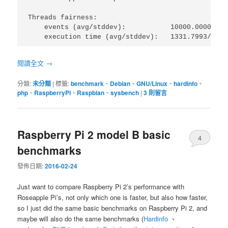
Threads fairness:

    events (avg/stddev):           10000.0000/0.00
    execution time (avg/stddev):   1331.7993/0.00
閱讀全文
→
分類:
未分類
|
標籤:
benchmark
、
Debian
、
GNU/Linux
、
hardinfo
、
php
、
RaspberryPi
、
Raspbian
、
sysbench
|
3
則留言
Raspberry Pi 2 model B basic
4
benchmarks
發佈日期:
2016-02-24
Just want to compare Raspberry Pi 2’s performance with
Roseapple Pi’s, not only which one is faster, but also how faster,
so I just did the same basic benchmarks on Raspberry Pi 2, and
maybe will also do the same benchmarks (
Hardinfo
、