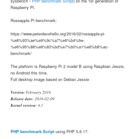
sysbench、
PHP benchmark Script
) on the 1st generation of
Raspberry Pi.
Roseapple Pi benchmark:
https://www.peterdavehello.org/2016/02/roseapple-pi-
%e8%93%ae%e9%9c%a7%e6%b4%be-
%e6%95%88%e8%83%bd%e7%b0%a1%e6%b8%ac-
benchmark/
The platform is Raspberry Pi 2 model B using Raspbian Jessie,
no Android this time.
Full desktop image based on Debian Jessie
Version:
February 2016
Release date:
2016-02-09
Kernel version:
4.1
PHP benchmark Script
using PHP 5.6.17: