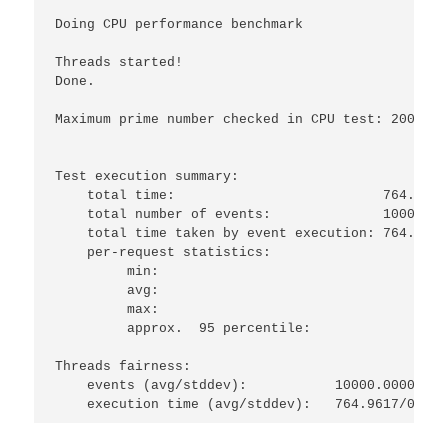
Doing CPU performance benchmark

Threads started!

Done.

Maximum prime number checked in CPU test: 20000

Test execution summary:

    total time:                          764.9781s
    total number of events:              10000

    total time taken by event execution: 764.9617

    per-request statistics:

         min:                                 76.4
         avg:                                 76.5
         max:                                 92.1
         approx.  95 percentile:              76.5
Threads fairness:

    events (avg/stddev):           10000.0000/0.00
    execution time (avg/stddev):   764.9617/0.00