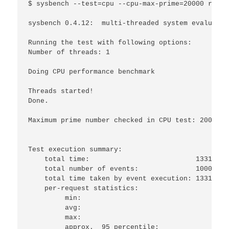
$ sysbench --test=cpu --cpu-max-prime=20000 run

sysbench 0.4.12:  multi-threaded system evaluatio
Running the test with following options:

Number of threads: 1

Doing CPU performance benchmark

Threads started!

Done.

Maximum prime number checked in CPU test: 20000

Test execution summary:

    total time:                          1331.8571
    total number of events:              10000

    total time taken by event execution: 1331.7993
    per-request statistics:

         min:                                132.0
         avg:                                133.1
         max:                                274.7
         approx.  95 percentile:             138.8