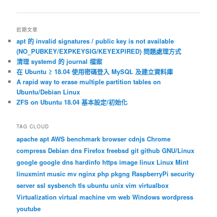
章
導
覽
近期文章
apt 的 invalid signatures / public key is not available
(NO_PUBKEY/EXPKEYSIG/KEYEXPIRED) 問題處理方式
清理 systemd 的 journal 檔案
在 Ubuntu ≥ 18.04 使用密碼登入 MySQL 及建立資料庫
A rapid way to erase multiple partition tables on
Ubuntu/Debian Linux
ZFS on Ubuntu 18.04 基本設定/初始化
TAG CLOUD
apache
apt
AWS
benchmark
browser
cdnjs
Chrome
compress
Debian
dns
Firefox
freebsd
git
github
GNU/Linux
google
google dns
hardinfo
https
image
linux
Linux Mint
linuxmint
music
mv
nginx
php
pkgng
RaspberryPi
security
server
ssl
sysbench
tls
ubuntu
unix
vim
virtualbox
Virtualization
virtual machine
vm
web
Windows
wordpress
youtube