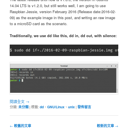
14.04 LTS is v1.2.0, but still works well, I am going to use
Raspbian Jessie, version February 2016 (Release date:2016-02-
09) as the example image in this post, and writing an raw image
to a microSD card as the scenario.
Traditionally, we use dd like this, dd in, dd out, with silence:
$ sudo dd if=./2016-02-09-raspbian-jessie.img of=/d
閱讀全文
→
分類:
未分類
|
標籤:
dd
、
GNU/Linux
、
unix
|
發佈留言
文
←
較舊的文章
較新的文章
→