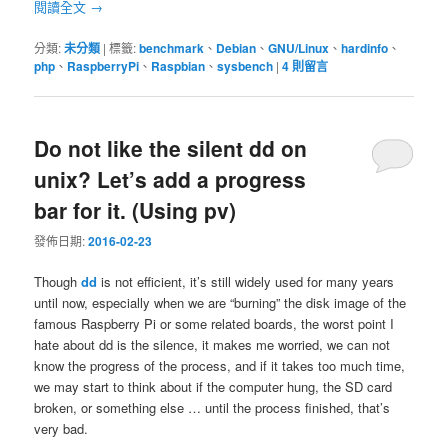
閱讀全文
→
分類:
未分類
|
標籤:
benchmark
、
Debian
、
GNU/Linux
、
hardinfo
、
php
、
RaspberryPi
、
Raspbian
、
sysbench
|
4
則留言
Do not like the silent dd on
unix? Let’s add a progress
bar for it. (Using pv)
發佈日期:
2016-02-23
Though
dd
is not efficient, it’s still widely used for many years
until now, especially when we are “burning” the disk image of the
famous Raspberry Pi or some related boards, the worst point I
hate about dd is the silence, it makes me worried, we can not
know the progress of the process, and if it takes too much time,
we may start to think about if the computer hung, the SD card
broken, or something else … until the process finished, that’s
very bad.