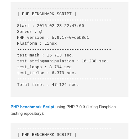
--------------------------------------

| PHP BENCHMARK SCRIPT |

--------------------------------------

Start : 2016-02-23 22:47:00

Server : @

PHP version : 5.6.17-0+deb8u1

Platform : Linux

--------------------------------------

test_math : 15.713 sec.

test_stringmanipulation : 16.238 sec.

test_loops : 8.794 sec.

test_ifelse : 6.379 sec.

--------------------------------------

Total time: : 47.124 sec.

PHP benchmark Script
using PHP 7.0.3 (Using Raspbian
testing repository):
--------------------------------------

| PHP BENCHMARK SCRIPT |
