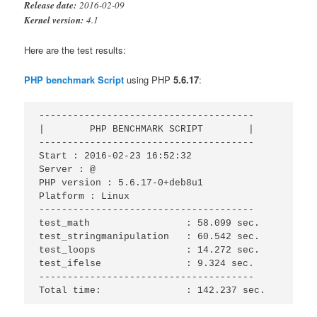
Release date:
2016-02-09
Kernel version:
4.1
Here are the test results:
PHP benchmark Script
using PHP
5.6.17
:
--------------------------------------

|        PHP BENCHMARK SCRIPT        |

--------------------------------------

Start : 2016-02-23 16:52:32

Server : @

PHP version : 5.6.17-0+deb8u1

Platform : Linux

--------------------------------------

test_math                 : 58.099 sec.

test_stringmanipulation   : 60.542 sec.

test_loops                : 14.272 sec.

test_ifelse               : 9.324 sec.

--------------------------------------

Total time:               : 142.237 sec.