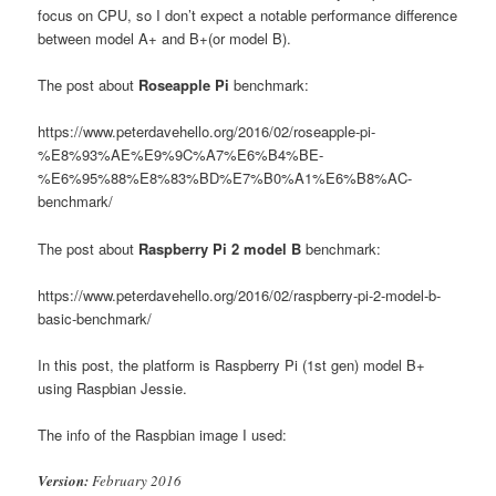
focus on CPU, so I don’t expect a notable performance difference
between model A+ and B+(or model B).
The post about
Roseapple Pi
benchmark:
https://www.peterdavehello.org/2016/02/roseapple-pi-
%E8%93%AE%E9%9C%A7%E6%B4%BE-
%E6%95%88%E8%83%BD%E7%B0%A1%E6%B8%AC-
benchmark/
The post about
Raspberry Pi 2 model B
benchmark:
https://www.peterdavehello.org/2016/02/raspberry-pi-2-model-b-
basic-benchmark/
In this post, the platform is Raspberry Pi (1st gen) model B+
using Raspbian Jessie.
The info of the Raspbian image I used:
Version:
February 2016