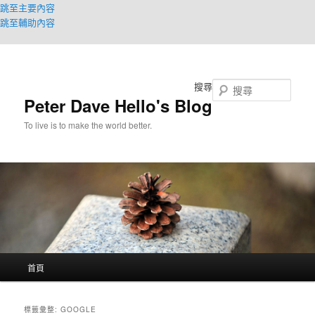
跳至主要內容
跳至輔助內容
搜尋
Peter Dave Hello's Blog
To live is to make the world better.
主
首頁
要
選
單
標籤彙整:
GOOGLE