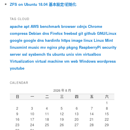
ZFS on Ubuntu 18.04 基本設定/初始化
TAG CLOUD
apache
apt
AWS
benchmark
browser
cdnjs
Chrome
compress
Debian
dns
Firefox
freebsd
git
github
GNU/Linux
google
google dns
hardinfo
https
image
linux
Linux Mint
linuxmint
music
mv
nginx
php
pkgng
RaspberryPi
security
server
ssl
sysbench
tls
ubuntu
unix
vim
virtualbox
Virtualization
virtual machine
vm
web
Windows
wordpress
youtube
CALENDAR
2026 年 8 月
日
一
二
三
四
五
六
1
2
3
4
5
6
7
8
9
10
11
12
13
14
15
16
17
18
19
20
21
22
23
24
25
26
27
28
29