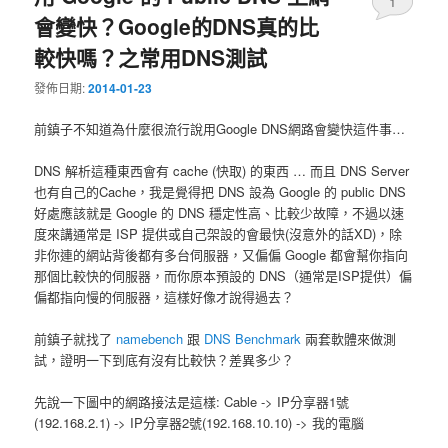
1
會變快？Google的DNS真的比
較快嗎？之常用DNS測試
發佈日期:
2014-01-23
前鎮子不知道為什麼很流行說用Google DNS網路會變快這件事…
DNS 解析這種東西會有 cache (快取) 的東西 … 而且 DNS Server
也有自己的Cache，我是覺得把 DNS 設為 Google 的 public DNS
好處應該就是 Google 的 DNS 穩定性高、比較少故障，不過以速
度來講通常是 ISP 提供或自己架設的會最快(沒意外的話XD)，除
非你連的網站背後都有多台伺服器，又偏偏 Google 都會幫你指向
那個比較快的伺服器，而你原本預設的 DNS（通常是ISP提供）偏
偏都指向慢的伺服器，這樣好像才說得過去？
前鎮子就找了
namebench
跟
DNS Benchmark
兩套軟體來做測
試，證明一下到底有沒有比較快？差異多少？
先說一下圖中的網路接法是這樣: Cable -> IP分享器1號
(192.168.2.1) -> IP分享器2號(192.168.10.10) -> 我的電腦