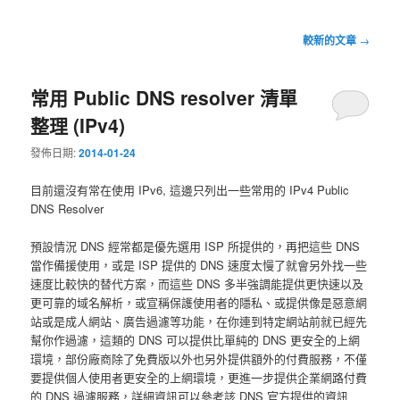
文
較新的文章
→
章
導
常用 Public DNS resolver 清單
覽
整理 (IPv4)
發佈日期:
2014-01-24
目前還沒有常在使用 IPv6, 這邊只列出一些常用的 IPv4 Public
DNS Resolver
預設情況 DNS 經常都是優先選用 ISP 所提供的，再把這些 DNS
當作備援使用，或是 ISP 提供的 DNS 速度太慢了就會另外找一些
速度比較快的替代方案，而這些 DNS 多半強調能提供更快速以及
更可靠的域名解析，或宣稱保護使用者的隱私、或提供像是惡意網
站或是成人網站、廣告過濾等功能，在你連到特定網站前就已經先
幫你作過濾，這類的 DNS 可以提供比單純的 DNS 更安全的上網
環境，部份廠商除了免費版以外也另外提供額外的付費服務，不僅
要提供個人使用者更安全的上網環境，更進一步提供企業網路付費
的 DNS 過濾服務，詳細資訊可以參考該 DNS 官方提供的資訊