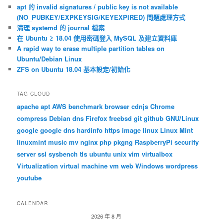
apt 的 invalid signatures / public key is not available
(NO_PUBKEY/EXPKEYSIG/KEYEXPIRED) 問題處理方式
清理 systemd 的 journal 檔案
在 Ubuntu ≥ 18.04 使用密碼登入 MySQL 及建立資料庫
A rapid way to erase multiple partition tables on
Ubuntu/Debian Linux
ZFS on Ubuntu 18.04 基本設定/初始化
TAG CLOUD
apache
apt
AWS
benchmark
browser
cdnjs
Chrome
compress
Debian
dns
Firefox
freebsd
git
github
GNU/Linux
google
google dns
hardinfo
https
image
linux
Linux Mint
linuxmint
music
mv
nginx
php
pkgng
RaspberryPi
security
server
ssl
sysbench
tls
ubuntu
unix
vim
virtualbox
Virtualization
virtual machine
vm
web
Windows
wordpress
youtube
CALENDAR
2026 年 8 月