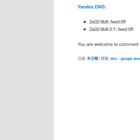
Yandex.DNS
:
2a02:6b8::feed:0ff
2a02:6b8:0:1::feed:0ff
You are welcome to comment 
分類:
未分類
|
標籤:
dns
、
google dns