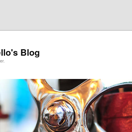
llo's Blog
er.