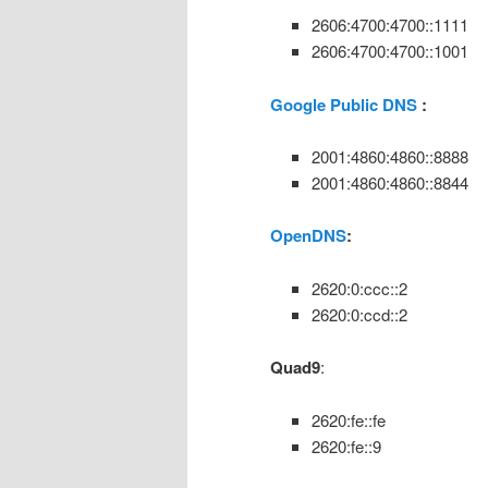
2606:4700:4700::1111
2606:4700:4700::1001
Google Public DNS
:
2001:4860:4860::8888
2001:4860:4860::8844
OpenDNS
:
2620:0:ccc::2
2620:0:ccd::2
Quad9
:
2620:fe::fe
2620:fe::9