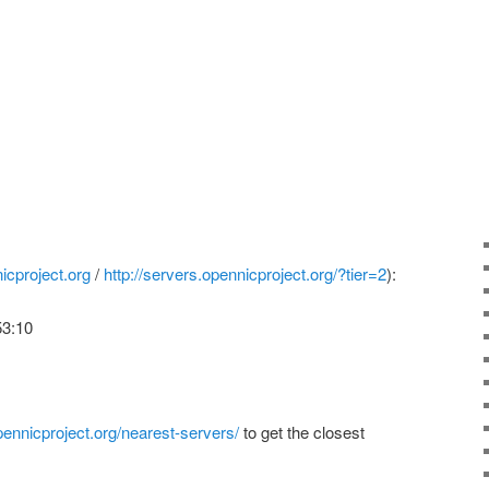
nicproject.org
/
http://servers.opennicproject.org/?tier=2
):
53:
10
ennicproject.org/nearest-servers/
to get the closest