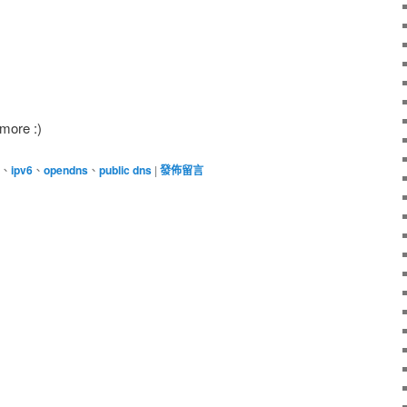
more :)
、
ipv6
、
opendns
、
public dns
|
發佈留言