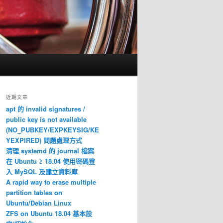
近期文章
apt 的 invalid signatures /
public key is not available
(NO_PUBKEY/EXPKEYSIG/KE
YEXPIRED) 問題處理方式
清理 systemd 的 journal 檔案
在 Ubuntu ≥ 18.04 使用密碼登
入 MySQL 及建立資料庫
A rapid way to erase multiple
partition tables on
Ubuntu/Debian Linux
ZFS on Ubuntu 18.04 基本設