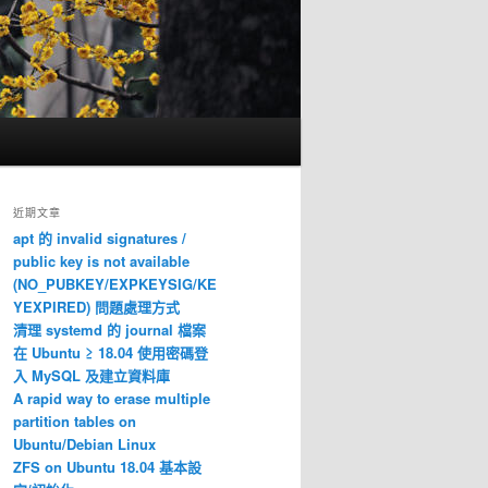
近期文章
apt 的 invalid signatures /
public key is not available
(NO_PUBKEY/EXPKEYSIG/KE
YEXPIRED) 問題處理方式
清理 systemd 的 journal 檔案
在 Ubuntu ≥ 18.04 使用密碼登
入 MySQL 及建立資料庫
A rapid way to erase multiple
partition tables on
Ubuntu/Debian Linux
ZFS on Ubuntu 18.04 基本設