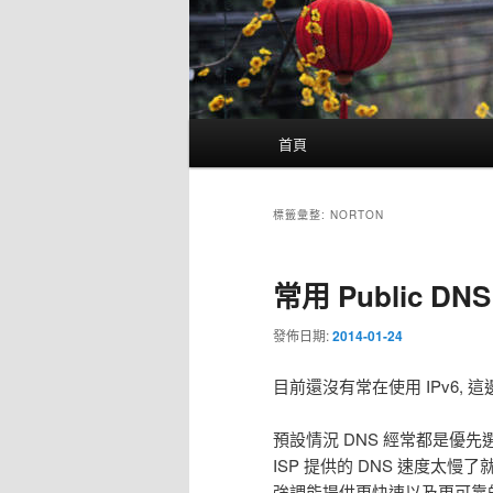
主
首頁
要
選
單
標籤彙整:
NORTON
常用 Public DNS
發佈日期:
2014-01-24
目前還沒有常在使用 IPv6, 這邊只列
預設情況 DNS 經常都是優先選
ISP 提供的 DNS 速度太
強調能提供更快速以及更可靠