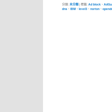
分類:
未分類
|
標籤:
Ad block
、
AdGu
dns
、
IBM
、
level3
、
norton
、
opend