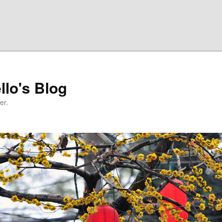
llo's Blog
er.