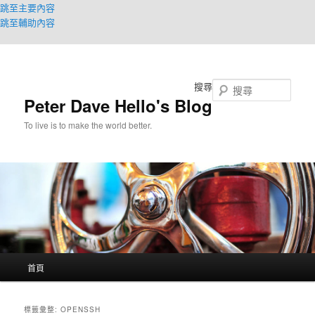
跳至主要內容
跳至輔助內容
搜尋
Peter Dave Hello's Blog
To live is to make the world better.
主
首頁
要
選
單
標籤彙整:
OPENSSH