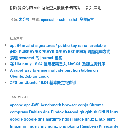
剛好覺得你的 ssh 遠端登入慢慢卡卡的話 … 試試看吧
分類:
未分類
|
標籤:
openssh
、
ssh
、
sshd
|
發佈留言
近期文章
apt 的 invalid signatures / public key is not available
(NO_PUBKEY/EXPKEYSIG/KEYEXPIRED) 問題處理方式
清理 systemd 的 journal 檔案
在 Ubuntu ≥ 18.04 使用密碼登入 MySQL 及建立資料庫
A rapid way to erase multiple partition tables on
Ubuntu/Debian Linux
ZFS on Ubuntu 18.04 基本設定/初始化
TAG CLOUD
apache
apt
AWS
benchmark
browser
cdnjs
Chrome
compress
Debian
dns
Firefox
freebsd
git
github
GNU/Linux
google
google dns
hardinfo
https
image
linux
Linux Mint
linuxmint
music
mv
nginx
php
pkgng
RaspberryPi
security