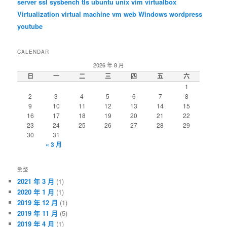
server
ssl
sysbench
tls
ubuntu
unix
vim
virtualbox
Virtualization
virtual machine
vm
web
Windows
wordpress
youtube
CALENDAR
2026 年 8 月
日
一
二
三
四
五
六
1
2
3
4
5
6
7
8
9
10
11
12
13
14
15
16
17
18
19
20
21
22
23
24
25
26
27
28
29
30
31
« 3 月
彙整
2021 年 3 月
(1)
2020 年 1 月
(1)
2019 年 12 月
(1)
2019 年 11 月
(5)
2019 年 4 月
(1)